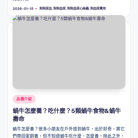
Tags:
狗狗尿血
,
狗狗血尿
,
狗狗血尿心絲蟲
,
狗血尿費用
2026-01-15
Posted
品種介紹
in
蝸牛怎麼養？吃什麼？5類蝸牛食物&蝸牛
壽命
蝸牛怎麼養？很多小朋友在戶外撿到蝸牛，出於好奇，將它
們帶回家飼養，但不知道蝸牛吃什麼、怎麼養。除此之外，