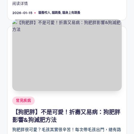
阅读详情
Tags:
貓蚤咬人
,
貓跳蚤
,
貓身上有跳蚤
2026-01-15
Posted
常見疾病
in
【狗肥胖】不是可愛！折壽又易病：狗肥胖
影響&狗減肥方法
狗肥胖很可愛？毛孩其實很辛苦！每次帶毛孩出門，總有路