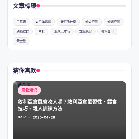
文章標籤
三花貓
太平洋鸚鵡
守宮吃什麼
幼犬疫苗
幼貓疫苗
幼貓飲食
角蛙
貓尾巴炸毛
野貓驅趕
養狗費用
黃金鼠
猜你喜欢
Posted
宠物知识
in
敘利亞倉鼠會咬人嗎？敘利亞倉鼠習性、餵食
技巧、親人訓練方法
Bella
2026-04-28
Posted
by