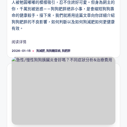
人被牠圓嘟嘟的模樣吸引，忍不住誇好可愛。但身為飼主的
你，千萬別被迷惑——狗狗肥胖絕非小事，是會縮短狗狗壽
命的健康殺手。接下來，我們就將用這篇文章向你詳細介紹
狗狗肥胖的不良影響，如何判斷以及如何狗減肥如何更健康
有效。
阅读详情
Tags:
狗減肥
,
狗狗糖尿病
,
狗肥胖
2026-01-15