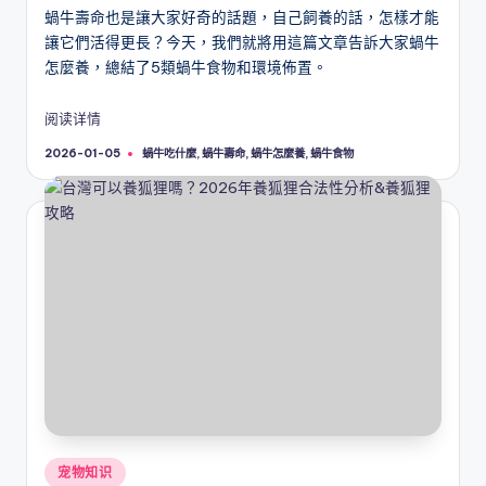
蝸牛壽命也是讓大家好奇的話題，自己飼養的話，怎樣才能
讓它們活得更長？今天，我們就將用這篇文章告訴大家蝸牛
怎麼養，總結了5類蝸牛食物和環境佈置。
阅读详情
Tags:
蝸牛吃什麼
,
蝸牛壽命
,
蝸牛怎麼養
,
蝸牛食物
2026-01-05
Posted
宠物知识