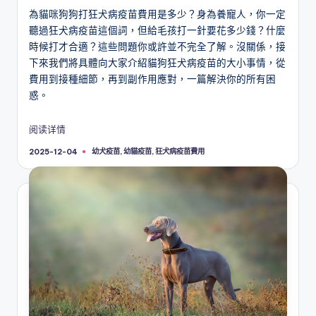
為貓咪狗狗打狂犬病疫苗費用是多少？身為養寵人，你一定
聽過狂犬病疫苗這個詞，但給毛孩打一針要花多少錢？什麼
時候打才合適？這些問題你或許並不完全了解。沒關係，接
下來我們將具體向大家介紹貓狗狂犬病疫苗的大小事情，從
費用到接種細節，再到副作用應對，一篇解決你的所有困
惑。
阅读详情
Tags:
幼犬疫苗
,
幼貓疫苗
,
狂犬病疫苗費用
2025-12-04