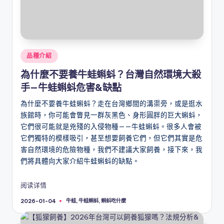
Posted
品種介紹
in
為什麼不要養牛蛙蝌蚪？台灣自然環境大殺
手—牛蛙蝌蚪危害&缺點
為什麼不要養牛蛙蝌蚪？走在台灣鄉間的溝渠旁，或是逛水
族館時，你可能會瞥見一群灰黑色、身形圓胖的巨大蝌蚪，
它們很可能就是兇殘的入侵物種——牛蛙蝌蚪。很多人會被
它們獨特的模樣吸引，甚至想要飼養它們，但它們其實是危
害自然環境的危險物種，我們不建議大家飼養，接下來，我
們將具體向大家介紹牛蛙蝌蚪的缺點。
阅读详情
Tags:
牛蛙
,
牛蛙蝌蚪
,
蝌蚪吃什麼
2026-01-04