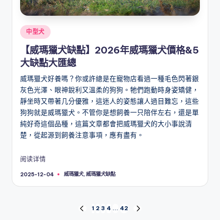
Posted
中型犬
in
【威瑪獵犬缺點】2026年威瑪獵犬價格&5
大缺點大匯總
威瑪獵犬好養嗎？你或許總是在寵物店看過一種毛色閃著銀
灰色光澤、眼神銳利又溫柔的狗狗。牠們跑動時身姿矯健，
靜坐時又帶著几分優雅，這迷人的姿態讓人過目難忘，這些
狗狗就是威瑪獵犬。不管你是想飼養一只陪伴左右，還是單
純好奇這個品種，這篇文章都會把威瑪獵犬的大小事說清
楚，從起源到飼養注意事項，應有盡有。
阅读详情
Tags:
威瑪獵犬
,
威瑪獵犬缺點
2025-12-04
文
1
2
3
4
...
42
PREVIOUS
NEXT