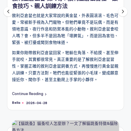
食技巧、親人訓練方法
敘利亞倉鼠也就是大家常說的黃金鼠，外表圓滾滾、毛色可
愛，常被新手視為入門寵物。但牠們畢竟不是玩偶，而是有
領地意識、夜行作息和防禦本能的小動物。敘利亞倉鼠會咬
人嗎？會，但多半不是因為牠「壞脾氣」，而是因為害怕、
緊張、被打擾或聞到食物味道。
如果你剛帶敘利亞倉鼠回家，牠躲在角落、不給摸、甚至伸
手就咬，其實都很常見。真正重要的是了解敘利亞倉鼠習
性，掌握正確的敘利亞倉鼠飼養方式，再慢慢進行黃金鼠親
人訓練。只要方法對，牠們也能從緊張的小毛球，變成願意
接近你、聞你手、甚至主動爬上手掌的小夥伴。
Continue Reading
Bella
2026-04-28
Posted
by