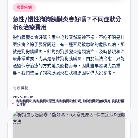
Posted
常見疾病
in
急性/慢性狗狗胰臟炎會好嗎？不同症狀分
析&治療費用
狗狗胰臟炎會好嗎？家中毛孩突然精神不振、不吃不喝是什
麼疾病？除了腸胃問題，有一種容易被忽略的危險疾病，那
就是狗狗胰臟炎。針對狗狗胰臟炎這類病症，及時發現和治
療非常重要，尤其是急性狗狗胰臟炎，由於無法治愈，只能
通過保守治療的方式延長寵物壽命，因此盡早發現尤為重
要。我們整理了狗狗胰臟炎症狀和原因以供大家參考。
阅读详情
2026-01-15
Tags:
狗狗胰臟炎
,
狗狗胰臟炎原因
,
狗狗胰臟炎會好嗎
,
狗狗胰臟炎治療費用
,
狗狗胰臟
炎症狀