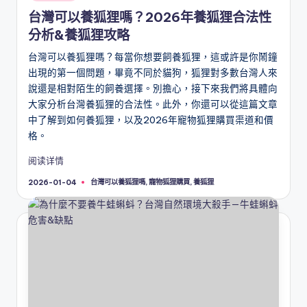
in
台灣可以養狐狸嗎？2026年養狐狸合法性
分析&養狐狸攻略
台灣可以養狐狸嗎？每當你想要飼養狐狸，這或許是你鬧鐘
出現的第一個問題，畢竟不同於貓狗，狐狸對多數台灣人來
說還是相對陌生的飼養選擇。別擔心，接下來我們將具體向
大家分析台灣養狐狸的合法性。此外，你還可以從這篇文章
中了解到如何養狐狸，以及2026年寵物狐狸購買渠道和價
格。
阅读详情
Tags:
台灣可以養狐狸嗎
,
寵物狐狸購買
,
養狐狸
2026-01-04