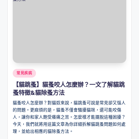
Posted
常見疾病
in
【貓跳蚤】貓蚤咬人怎麼辦？一文了解貓跳
蚤特徵&貓除蚤方法
貓蚤咬人怎麼辦？對貓奴來說，貓跳蚤可說是常見卻又惱人
的問題。更麻煩的是，貓蚤不僅會騷擾貓咪，還可能咬傷
人，讓你和家人飽受癢痛之苦。怎麼樣才能擺脫這種困擾？
今天，我們就將用這篇文章為你詳細拆解貓跳蚤問題如何處
理，並給出相應的貓除蚤方法。