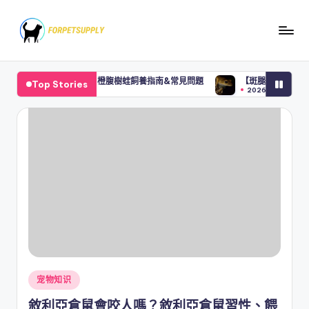
Skip
to
content
很難養？橙腹樹蛙飼養指南&常見問題
【斑腿樹蛙】入侵物種可惡又可愛？
Top Stories
2026-03-02
Posted
宠物知识
in
敘利亞倉鼠會咬人嗎？敘利亞倉鼠習性、餵