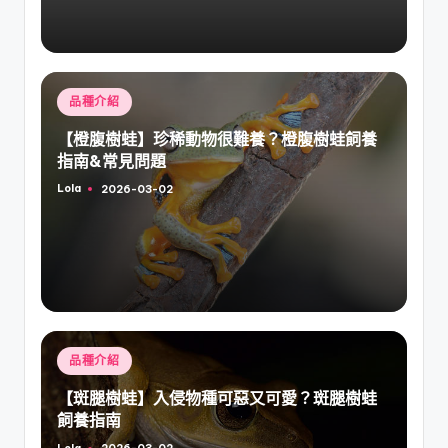
Posted
品種介紹
in
【橙腹樹蛙】珍稀動物很難養？橙腹樹蛙飼養
指南&常見問題
Lola
2026-03-02
Posted
by
Posted
品種介紹
in
【斑腿樹蛙】入侵物種可惡又可愛？斑腿樹蛙
飼養指南