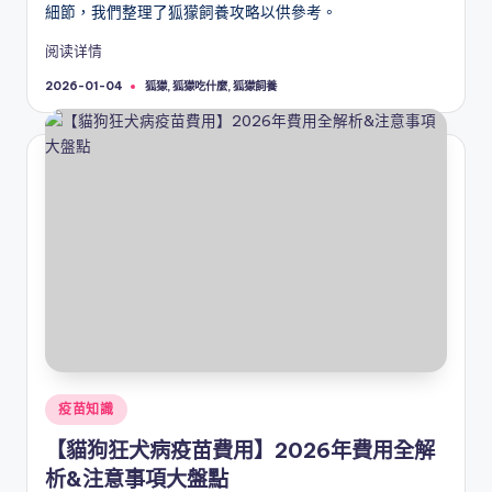
細節，我們整理了狐獴飼養攻略以供參考。
阅读详情
Tags:
狐獴
,
狐獴吃什麼
,
狐獴飼養
2026-01-04
Posted
疫苗知識
in
【貓狗狂犬病疫苗費用】2026年費用全解
析&注意事項大盤點