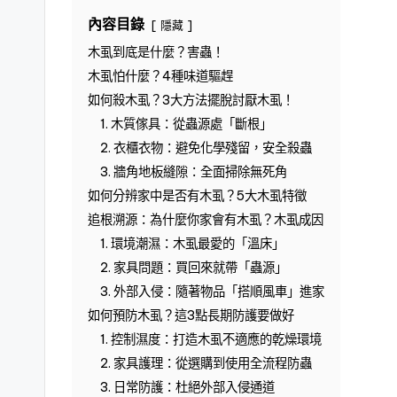
內容目錄
隱藏
木虱到底是什麼？害蟲！
木虱怕什麼？4種味道驅趕
如何殺木虱？3大方法擺脫討厭木虱！
1. 木質傢具：從蟲源處「斷根」
2. 衣櫃衣物：避免化學殘留，安全殺蟲
3. 牆角地板縫隙：全面掃除無死角
如何分辨家中是否有木虱？5大木虱特徵
追根溯源：為什麼你家會有木虱？木虱成因
1. 環境潮濕：木虱最愛的「溫床」
2. 家具問題：買回來就帶「蟲源」
3. 外部入侵：隨著物品「搭順風車」進家
如何預防木虱？這3點長期防護要做好
1. 控制濕度：打造木虱不適應的乾燥環境
2. 家具護理：從選購到使用全流程防蟲
3. 日常防護：杜絕外部入侵通道