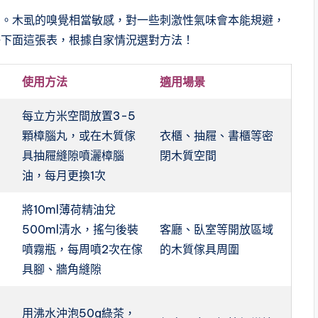
」。木虱的嗅覺相當敏感，對一些刺激性氣味會本能規避，
好下面這張表，根據自家情況選對方法！
使用方法
適用場景
每立方米空間放置3-5
顆樟腦丸，或在木質傢
衣櫃、抽屜、書櫃等密
具抽屜縫隙噴灑樟腦
閉木質空間
油，每月更換1次
將10ml薄荷精油兌
500ml清水，搖勻後裝
客廳、臥室等開放區域
噴霧瓶，每周噴2次在傢
的木質傢具周圍
具腳、牆角縫隙
用沸水沖泡50g綠茶，