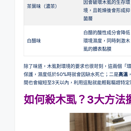
因會破壞木虱的生存環
茶葉味（濃茶）
境，且乾燥後會形成抑
菌層
白醋的酸性成分會降低
白醋味
環境濕度，同時刺激木
虱的體表黏膜
除了味道，木虱對環境的要求也很苛刻，這兩個「
保護，濕度低於50%時就會因缺水死亡；二是
高溫
間也會縮短至3天以內，利用這點就能輕鬆驅趕特定
如何殺木虱？3大方法