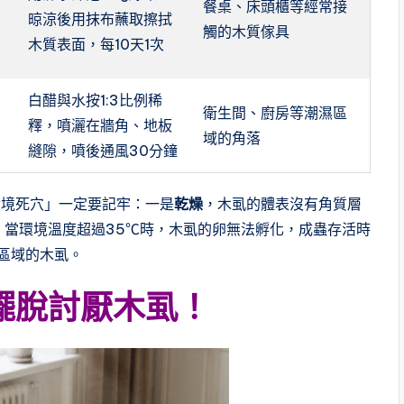
餐桌、床頭櫃等經常接
晾涼後用抹布蘸取擦拭
觸的木質傢具
木質表面，每10天1次
白醋與水按1:3比例稀
衛生間、廚房等潮濕區
釋，噴灑在牆角、地板
域的角落
縫隙，噴後通風30分鐘
環境死穴」一定要記牢：一是
乾燥
，木虱的體表沒有角質層
，當環境溫度超過35℃時，木虱的卵無法孵化，成蟲存活時
區域的木虱。
擺脫討厭木虱！