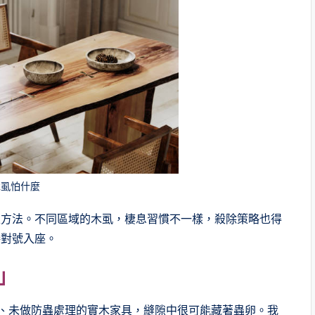
木虱怕什麼
性方法。不同區域的木虱，棲息習慣不一樣，殺除策略也得
接對號入座。
」
、未做防蟲處理的實木家具，縫隙中很可能藏著蟲卵。我