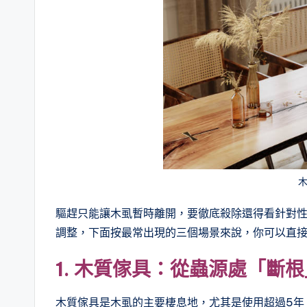
驅趕只能讓木虱暫時離開，要徹底殺除還得看針對
調整，下面按最常出現的三個場景來說，你可以直
1. 木質傢具：從蟲源處「斷根
木質傢具是木虱的主要棲息地，尤其是使用超過5年