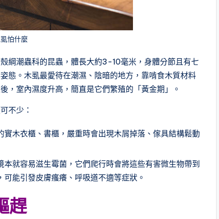
木虱怕什麼
殼綱潮蟲科的昆蟲，體長大約3-10毫米，身體分節且有七
禦姿態。木虱最愛待在潮濕、陰暗的地方，靠啃食木質材料
過後，室內濕度升高，簡直是它們繁殖的「黃金期」。
煩可不少：
的實木衣櫃、書櫃，嚴重時會出現木屑掉落、傢具結構鬆動
境本就容易滋生霉菌，它們爬行時會將這些有害微生物帶到
，可能引發皮膚瘙癢、呼吸道不適等症狀。
驅趕