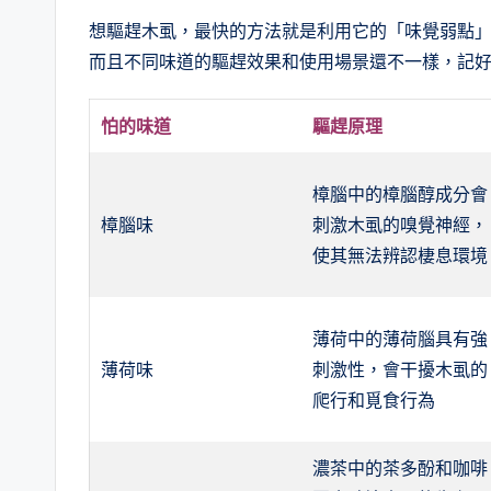
想驅趕木虱，最快的方法就是利用它的「味覺弱點
而且不同味道的驅趕效果和使用場景還不一樣，記
怕的味道
驅趕原理
樟腦中的樟腦醇成分會
樟腦味
刺激木虱的嗅覺神經，
使其無法辨認棲息環境
薄荷中的薄荷腦具有強
薄荷味
刺激性，會干擾木虱的
爬行和覓食行為
濃茶中的茶多酚和咖啡