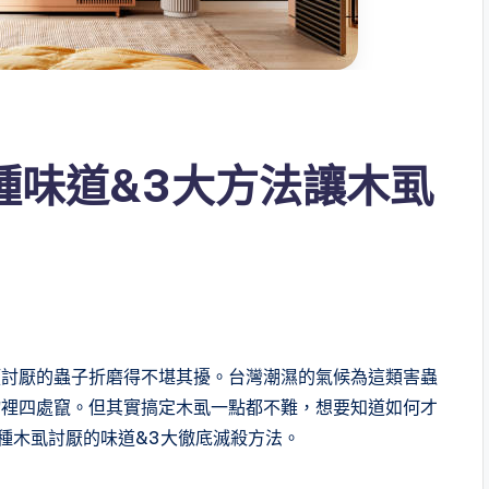
種味道&3大方法讓木虱
類討厭的蟲子折磨得不堪其擾。台灣潮濕的氣候為這類害蟲
物裡四處竄。但其實搞定木虱一點都不難，想要知道如何才
種木虱討厭的味道&3大徹底滅殺方法。