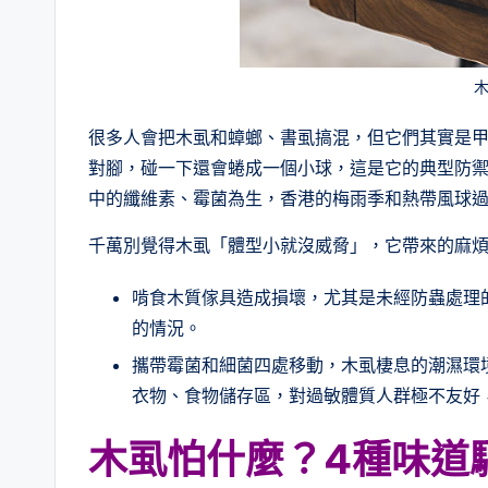
很多人會把木虱和蟑螂、書虱搞混，但它們其實是甲
對腳，碰一下還會蜷成一個小球，這是它的典型防
中的纖維素、霉菌為生，香港的梅雨季和熱帶風球
千萬別覺得木虱「體型小就沒威脅」，它帶來的麻
啃食木質傢具造成損壞，尤其是未經防蟲處理
的情況。
攜帶霉菌和細菌四處移動，木虱棲息的潮濕環
衣物、食物儲存區，對過敏體質人群極不友好
木虱怕什麼？4種味道