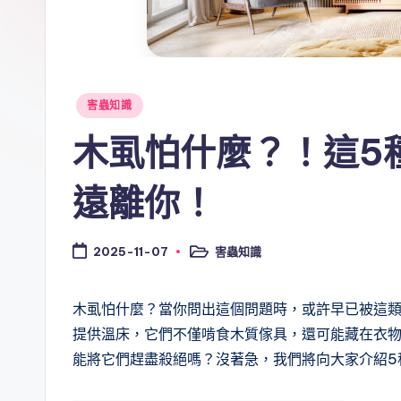
Posted
害蟲知識
in
木虱怕什麼？！這5
遠離你！
害蟲知識
2025-11-07
Posted
in
木虱怕什麼？當你問出這個問題時，或許早已被這
提供溫床，它們不僅啃食木質傢具，還可能藏在衣
能將它們趕盡殺絕嗎？沒著急，我們將向大家介紹5