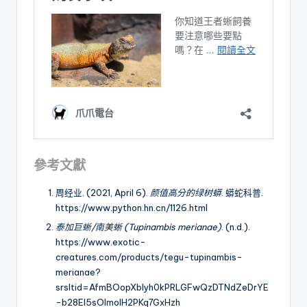
參考文獻
周经业. (2021, April 6).
颜值高分的绿树蟒
. 蟒蛇科普.
https://www.python.hn.cn/1126.html
泰加巨蜥/南美蜥 (Tupinambis merianae)
. (n.d.).
https://www.exotic-
creatures.com/products/tegu-tupinambis-
merianae?
srsltid=AfmBOopXblyh0kPRLGFwQzDTNdZeDrYE
-b28El5sOImoIH2PKq7GxHzh