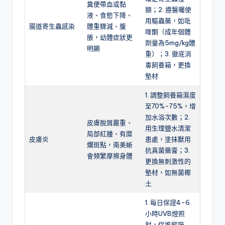
糞便帶血或黏
類；2. 遵醫囑使
液、食慾下降、
用驅蟲藥，如吡
腸道寄生蟲感染
體重驟減、腹
喹酮（成年個體
脹，幼體症狀更
劑量為5mg/kg體
明顯
重）；3. 徹底消
毒飼養箱，更換
墊材
1. 調整飼養箱濕度
至70%-75%，增
加水浴次數；2.
皮膚脫屑嚴重、
用生理鹽水清潔
局部紅腫、有糜
皮膚炎
患處，塗抹獸用
爛斑點，南美蜥
抗真菌藥膏；3.
會頻繁摩擦身體
更換無刺激性的
墊材，如無菌椰
土
1. 每日保證4-6
小時UVB燈照
射，促進鈣吸