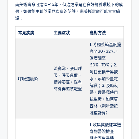
南美蜥壽命可達10-15年，但這通常是在良好飼養環境下的成
果，如果飼主疏於常見疾病的防護，南美蜥壽命可能大大縮
短：
常見疾病
主要症狀
應對方法
1. 將飼養箱溫度提
高至30-32℃，
濕度調至
60%-70%；2.
流鼻涕、張口呼
每日更換新鮮飲
吸、呼吸急促、
呼吸道感染
水，添加少量電
精神萎靡，嚴重
解質；3. 及時就
時會伴隨咳嗽聲
醫，遵醫囑使用
抗生素，如阿莫
西林（劑量需按
體重計算）
1. 收集糞便樣本送
寵物醫院檢查，
確定寄生蟲種