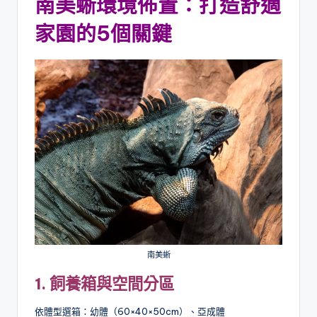
南美蜥環境佈置：打造舒適
家園的5個關鍵
南美蜥
1. 飼養箱與空間分區
依體型選箱：幼體（60×40×50cm）、亞成體