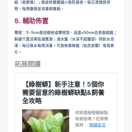
紙（易更換）；樹皮碎需選細小款防誤食。每日清理排泄
物，每周徹換並消毒飼養箱。
5. 輔助佈置
攀爬：3-5cm直徑樹枝或攀爬架，高度≤50cm且表面粗糙；
躲避穴置涼爽區減應激；淺水盤（水深不超腹部）供飲水泡
澡，每日換水每周消毒。可放無毒綠植（如虎皮蘭）增濕美
化。
拓展閱讀