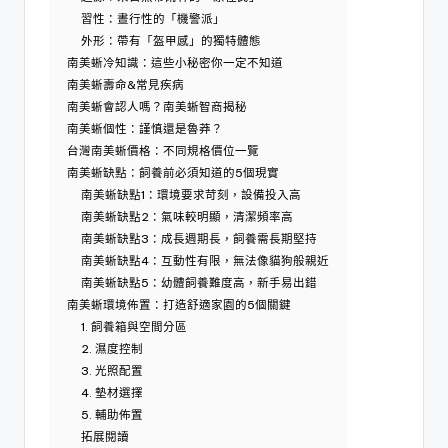
習性：晝行性的「機警派」
外形：帶有「盔甲感」的獨特體態
南美蜥冷知識：這些小秘密你一定不知道
南美蜥壽命&常見疾病
南美蜥會認人嗎？南美蜥智商揭秘
南美蜥個性：謹慎還是魯莽？
台灣南美蜥價格：不同規格價位一覽
南美蜥缺點：飼養前必須知道的5個現實
南美蜥缺點1：環境要求苛刻，設備投入高
南美蜥缺點2：氣味較明顯，清潔頻率高
南美蜥缺點3：成長週期長，飼養需長期堅持
南美蜥缺點4：互動性有限，無法像貓狗般親近
南美蜥缺點5：幼體飼養難度高，新手易出錯
南美蜥環境佈置：打造舒適家園的5個關鍵
1. 飼養箱與空間分區
2. 濕度控制
3. 光照配置
4. 墊材選擇
5. 輔助佈置
拓展閱讀