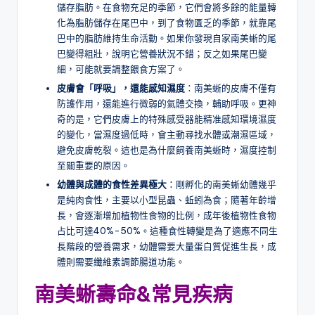
儲存脂肪。在食物充足的季節，它們會將多餘的能量轉
化為脂肪儲存在尾巴中，到了食物匱乏的季節，就靠尾
巴中的脂肪維持生命活動。如果你發現自家南美蜥的尾
巴變得粗壯，說明它營養狀況不錯；反之如果尾巴變
細，可能就要調整餵食方案了。
皮膚會「呼吸」，還能感知濕度
：南美蜥的皮膚不僅有
防護作用，還能進行微弱的氣體交換，輔助呼吸。更神
奇的是，它們皮膚上的特殊感受器能精准感知環境濕度
的變化，當濕度過低時，會主動尋找水體或潮濕區域，
避免皮膚乾裂。這也是為什麼飼養南美蜥時，濕度控制
至關重要的原因。
幼體與成體的食性差異極大
：剛孵化的南美蜥幼體幾乎
是純肉食性，主要以小型昆蟲、蚯蚓為食；隨著年齡增
長，會逐漸增加植物性食物的比例，成年後植物性食物
占比可達40%-50%。這種食性轉變是為了適應不同生
長階段的營養需求，幼體需要大量蛋白質促進生長，成
體則需要纖維素調節腸道功能。
南美蜥壽命
&常見疾病