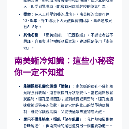
較為警惕，熟悉環境後會變得相對溫順，很少主動攻擊
人，但受到驚嚇時可能會有甩尾或輕咬的防禦行為。
壽命
：在人工科學飼養的環境下，南美蜥的壽命可達
10-15年，野生環境下因天敵與食物因素，壽命通常只
有5-8年。
其他名稱
：「南美綠蜥」「巴西樹蜥」，不過後者並不
嚴謹，容易與其他樹蜥品種混淆，建議還是使用「南美
蜥」。
南美蜥冷知識：這些小秘密
你一定不知道
能通過瞳孔變化調節「情緒」
：南美蜥的瞳孔不僅能隨
光線強弱收縮，還會根據自身狀態變化。當它處於放鬆
狀態時，瞳孔呈橢圓形；遇到威脅或興奮時，瞳孔會迅
速收縮成狹長的條狀，這是它們進化出的雙重適應機
制，既能保護視網膜，又能快速聚焦獵物或天敵。
尾巴不僅能逃生，還能「儲存能量」
：我們都知道蜥蜴
會斷尾逃生，但南美蜥的尾巴還有另一個重要功能——