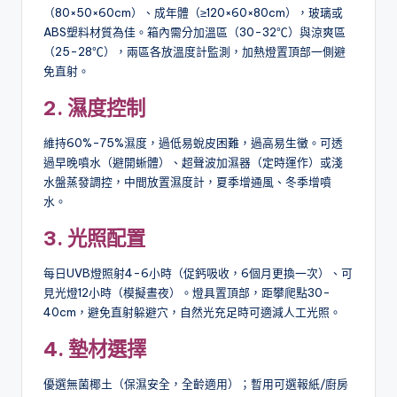
（80×50×60cm）、成年體（≥120×60×80cm），玻璃或
ABS塑料材質為佳。箱內需分加溫區（30-32℃）與涼爽區
（25-28℃），兩區各放溫度計監測，加熱燈置頂部一側避
免直射。
2. 濕度控制
維持60%-75%濕度，過低易蛻皮困難，過高易生黴。可透
過早晚噴水（避開蜥體）、超聲波加濕器（定時運作）或淺
水盤蒸發調控，中間放置濕度計，夏季增通風、冬季增噴
水。
3. 光照配置
每日UVB燈照射4-6小時（促鈣吸收，6個月更換一次）、可
見光燈12小時（模擬晝夜）。燈具置頂部，距攀爬點30-
40cm，避免直射躲避穴，自然光充足時可適減人工光照。
4. 墊材選擇
優選無菌椰土（保濕安全，全齡適用）；暫用可選報紙/廚房