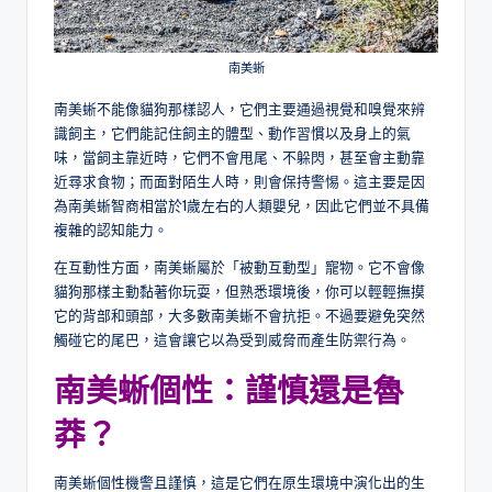
南美蜥
南美蜥不能像貓狗那樣認人，它們主要通過視覺和嗅覺來辨
識飼主，它們能記住飼主的體型、動作習慣以及身上的氣
味，當飼主靠近時，它們不會甩尾、不躲閃，甚至會主動靠
近尋求食物；而面對陌生人時，則會保持警惕。這主要是因
為南美蜥智商相當於1歲左右的人類嬰兒，因此它們並不具備
複雜的認知能力。
在互動性方面，南美蜥屬於「被動互動型」寵物。它不會像
貓狗那樣主動黏著你玩耍，但熟悉環境後，你可以輕輕撫摸
它的背部和頭部，大多數南美蜥不會抗拒。不過要避免突然
觸碰它的尾巴，這會讓它以為受到威脅而產生防禦行為。
南美蜥個性
：
謹慎還是魯
莽？
南美蜥個性機警且謹慎，這是它們在原生環境中演化出的生