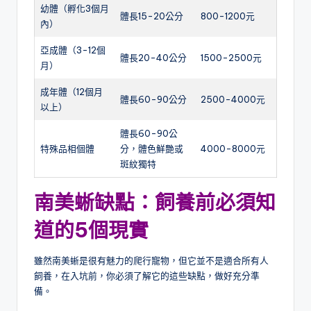
幼體（孵化3個月
體長15-20公分
800-1200元
內）
亞成體（3-12個
體長20-40公分
1500-2500元
月）
成年體（12個月
體長60-90公分
2500-4000元
以上）
體長60-90公
特殊品相個體
分，體色鮮艷或
4000-8000元
斑紋獨特
南美蜥缺點：飼養前必須知
道的5個現實
雖然南美蜥是很有魅力的爬行寵物，但它並不是適合所有人
飼養，在入坑前，你必須了解它的這些缺點，做好充分準
備。