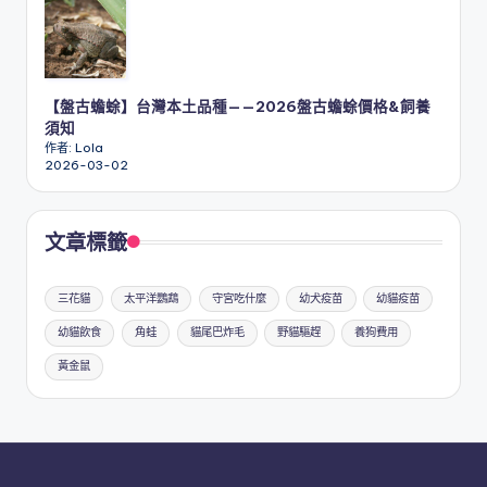
【盤古蟾蜍】台灣本土品種——2026盤古蟾蜍價格&飼養
須知
作者: Lola
2026-03-02
文章標籤
三花貓
太平洋鸚鵡
守宮吃什麼
幼犬疫苗
幼貓疫苗
幼貓飲食
角蛙
貓尾巴炸毛
野貓驅趕
養狗費用
黃金鼠