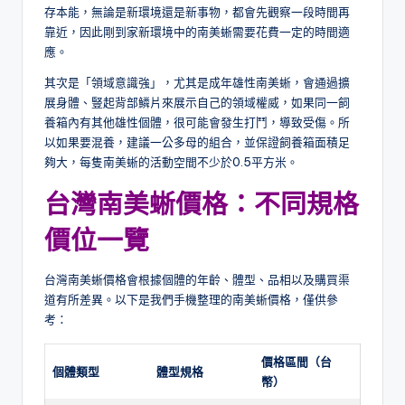
存本能，無論是新環境還是新事物，都會先觀察一段時間再
靠近，因此剛到家新環境中的南美蜥需要花費一定的時間適
應。
其次是「領域意識強」，尤其是成年雄性南美蜥，會通過擴
展身體、豎起背部鱗片來展示自己的領域權威，如果同一飼
養箱內有其他雄性個體，很可能會發生打鬥，導致受傷。所
以如果要混養，建議一公多母的組合，並保證飼養箱面積足
夠大，每隻南美蜥的活動空間不少於0.5平方米。
台灣南美蜥價格：不同規格
價位一覽
台灣南美蜥價格會根據個體的年齡、體型、品相以及購買渠
道有所差異。以下是我們手機整理的南美蜥價格，僅供參
考：
價格區間（台
個體類型
體型規格
幣）