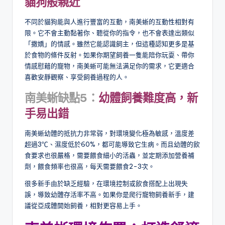
貓狗般親近
不同於貓狗能與人進行豐富的互動，南美蜥的互動性相對有
限。它不會主動黏著你、聽從你的指令，也不會表達出類似
「撒嬌」的情感。雖然它能認識飼主，但這種認知更多是基
於食物的條件反射。如果你期望飼養一隻能陪你玩耍、帶你
情感慰藉的寵物，南美蜥可能無法满足你的需求，它更適合
喜歡安靜觀察、享受飼養過程的人。
南美蜥缺點
5
：
幼體飼養難度高，新
手易出錯
南美蜥幼體的抵抗力非常弱，對環境變化極為敏感，溫度差
超過3℃、濕度低於60%，都可能導致它生病。而且幼體的飲
食要求也很嚴格，需要餵食細小的活蟲，並定期添加營養補
劑，餵食頻率也很高，每天需要餵食2-3次。
很多新手由於缺乏經驗，在環境控制或飲食搭配上出現失
誤，導致幼體存活率不高。如果你是爬行寵物飼養新手，建
議從亞成體開始飼養，相對更容易上手。