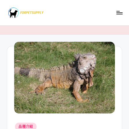
Skip
to
content
Posted
品種介紹