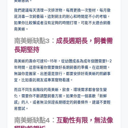
美蜥患病。
我們建議每天清理一次排泄物，每周更換一次墊材，每月徹
底消毒一次飼養箱。這對飼主的耐心和時間是不小的考驗，
如果你比較懶或者沒有足夠的時間打理，可能不太適合飼養
南美蜥。
南美蜥缺點
3
：
成長週期長，飼養需
長期堅持
南美蜥的壽命可達10-15年，從幼體成長為成年個體需要1-2
年時間，這意味著你需要做好長期飼養的準備。在這期間，
無論你是搬家、出差還是旅行，都要安排好南美蜥的照顧事
宜，比如委託親友或專業寵物看護。
而且不同生長階段的南美蜥，飲食、環境需求都會發生變
化，需要你不斷調整飼養方案。如果你是一個喜歡「新鮮
感」的人，或者無法保證長期穩定的飼養條件，建議不要輕
易嘗試。
南美蜥缺點
4
：
互動性有限，無法像