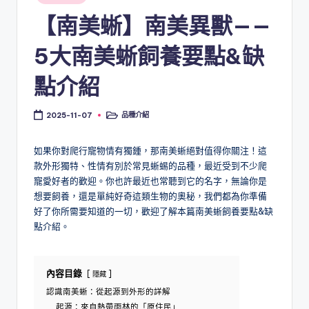
in
【南美蜥】南美異獸——
5大南美蜥飼養要點&缺
點介紹
品種介紹
2025-11-07
Posted
in
如果你對爬行寵物情有獨鍾，那南美蜥絕對值得你關注！這
款外形獨特、性情有別於常見蜥蜴的品種，最近受到不少爬
寵愛好者的歡迎。你也許最近也常聽到它的名字，無論你是
想要飼養，還是單純好奇這類生物的奧秘，我們都為你準備
好了你所需要知道的一切，歡迎了解本篇南美蜥飼養要點&缺
點介紹。
內容目錄
隱藏
認識南美蜥：從起源到外形的詳解
起源：來自熱帶雨林的「原住民」