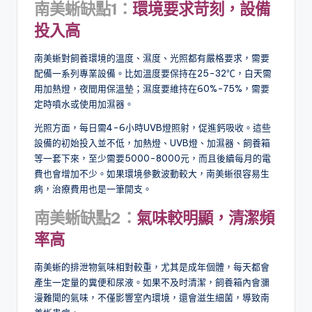
南美蜥
缺點
1
：
環境要求苛刻，設備
投入高
南美蜥對飼養環境的溫度、濕度、光照都有嚴格要求，需要
配備一系列專業設備。比如溫度要保持在25-32℃，白天需
用加熱燈，夜間用保溫墊；濕度要維持在60%-75%，需要
定時噴水或使用加濕器。
光照方面，每日需4-6小時UVB燈照射，促進鈣吸收。這些
設備的初始投入並不低，加熱燈、UVB燈、加濕器、飼養箱
等一套下來，至少需要5000-8000元，而且後續每月的電
費也會增加不少。如果環境參數波動較大，南美蜥很容易生
病，治療費用也是一筆開支。
南美蜥缺點
2
：
氣味較明顯，清潔頻
率高
南美蜥的排泄物氣味相對較重，尤其是成年個體，每天都會
產生一定量的糞便和尿液。如果不及时清潔，飼養箱內會瀰
漫難聞的氣味，不僅影響室內環境，還會滋生細菌，導致南