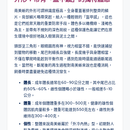
南美蜥的外形可謂辨識度極高，全身覆蓋著排列整齊的鱗
片，背部鱗片略帶突起，給人一種輕微的「盔甲感」，這也
是它們抵禦天敵的重要防禦手段。體色多以橄欖綠、淺褐色
為主，並帶有不規則的深色斑紋，這種保護色能讓它們在原
生環境中很好地融入樹葉與泥土之間。
頭部呈三角形，眼睛圓而有神，視力相當不錯，能快速捕捉
到獵物的移動。尾巴則細長且強健，長度幾乎與身體相當，
不僅在攀爬時能起到平衡作用，遇到危險時還能通過斷尾逃
生，當然啦，斷尾後的再生過程對南美蜥來說也是種消耗，
飼養時要盡量避免這種情況發生。
體長
：成年體長通常在60-90公分之間，其中尾巴占比
約50%-60%，雌性個體略小於雄性，一般相差5-10
公分。
體重
：成年個體體重多在300-500克，健康的雄性個
體因肌肉量較多，體重可能達到550克左右，雌性則多
維持在300-400克。
個性
：整體來說南美蜥屬於「外冷內熱」型，初期對人