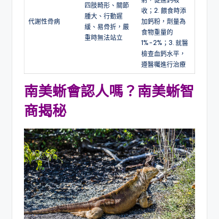
四肢畸形、關節
收；2. 餵食時添
腫大、行動遲
代謝性骨病
加鈣粉，劑量為
緩、易骨折，嚴
食物重量的
重時無法站立
1%-2%；3. 就醫
檢查血鈣水平，
遵醫囑進行治療
南美蜥會認人嗎？南美蜥智
商揭秘