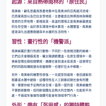
起源：來自熱帶雨林的「原住民」
南美蜥，顧名思義其原產地集中在南美洲的亞馬遜河流域、
巴西東南部以及巴拉圭等地區，主要棲息在熱帶雨林與稀樹
草原的交界地帶，那裡高濕、高溫的環境正是南美蜥最適宜
的生存空間。由於原生環境中樹木繁茂、水體豐富，南美蜥
逐漸演化出適應樹棲與半水棲的生活特性。
習性：晝行性的「機警派」
南美蜥屬於晝行性爬行動物，不同於一些夜間活動的蜥蜴，
它們白天會積極覓食、曬太陽調節體溫。在原生環境中，南
美蜥習慣在樹枝間攀爬，偶爾也會到淺水區覓食，這使得它
們的四肢結構既適合抓握樹幹，也便於在水中移動。
另外，南美蜥的機警性很強，一旦感受到威脅，會迅速躲到
樹叢或水體中避險，這種特性在人工飼養初期也會有所體
現，需要你給予足夠的安全域。值得一提的是，南美蜥雖然
不算群居動物，但同齡個體在足夠大的空間內，也能和平共
處，不過成年後雄性個體可能會有領域爭鬥行為。
外形：帶有「盔甲感」的獨特體態