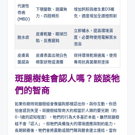
代謝性
下顎變軟、跳躍無
增加鈣粉與維生素D3補
骨病
力、四肢畸形
充，適度增加全譜燈照射
(MBD)
立即補水，提高環境濕
皮膚乾皺、眼球凹
脫水症
度，必要時使用電解質水
陷、反應遲鈍
泡浴
皮膚真
皮膚表面出現白色
保持環境乾燥通風，使用
菌感染
棉絮狀物或潰爛
專用抗真菌藥劑塗抹
斑腿樹蛙會認人嗎？談談牠
們的智商
如果你期待斑腿樹蛙會像貓狗那樣認出你，與你互動，你恐
怕會感到失望。斑腿樹蛙智商大約相當於人類的嬰兒期（約
0-1歲的認知程度），牠們的行為大多基於本能。雖然斑腿樹
蛙不會「認人」，但牠們具備強大的環境適應與制約能力。
長期飼養後，牠們會將震動或開門聲與餵食建立連結。當你