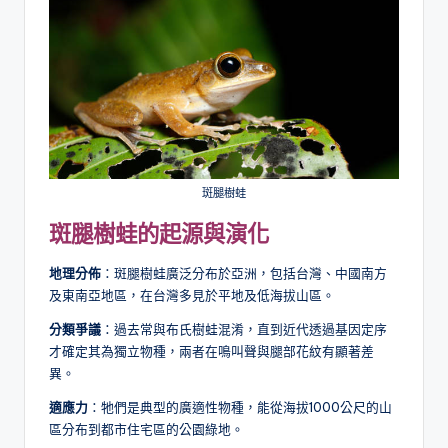
斑腿樹蛙
斑腿樹蛙的起源與演化
地理分佈
：斑腿樹蛙廣泛分布於亞洲，包括台灣、中國南方
及東南亞地區，在台灣多見於平地及低海拔山區。
分類爭議
：過去常與布氏樹蛙混淆，直到近代透過基因定序
才確定其為獨立物種，兩者在鳴叫聲與腿部花紋有顯著差
異。
適應力
：牠們是典型的廣適性物種，能從海拔1000公尺的山
區分布到都市住宅區的公園綠地。