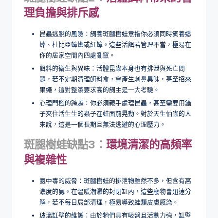
理負擔與排斥感
昆蟲逃脫的風險：飼養斑腿樹蛙意指你必須同時飼養蟋
蟀、杜比亞蟑螂或紅蟑。這些活餌若管理不當，極易在
你的居家空間內四處亂竄。
餌料的衛生與異味：活體昆蟲本身也有排泄與死亡問
題，若不定期清理餌料盒，會產生刺鼻異味，甚至招來
果蠅，這對整潔要求高的飼主是一大考驗。
心理門檻的跨越：你必須親手處理昆蟲，甚至需要用鑷
子夾住活生生的蟲子在蛙面前晃動。對於天生怕蟲的人
來說，這是一個長期且無法逃避的心理壓力。
斑腿樹蛙缺點3：
環境清潔的高頻率
與複雜性
氨中毒的威脅：斑腿樹蛙的排泄物雖然不多，但含有高
濃度的氨。在溫暖潮濕的封閉缸內，這些廢物會迅速分
解，若不每日局部清理，極易導致蛙類皮膚感染。
玻璃缸壁的維護：由於牠們具有吸盤且活動力強，缸壁