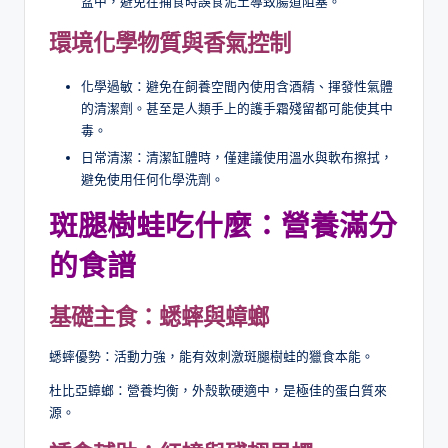
盆中，避免在捕食時誤食泥土導致腸道阻塞。
環境化學物質與香氣控制
化學過敏：避免在飼養空間內使用含酒精、揮發性氣體
的清潔劑。甚至是人類手上的護手霜殘留都可能使其中
毒。
日常清潔：清潔缸體時，僅建議使用溫水與軟布擦拭，
避免使用任何化學洗劑。
斑腿樹蛙吃什麼：營養滿分
的食譜
基礎主食：蟋蟀與蟑螂
蟋蟀優勢：活動力強，能有效刺激斑腿樹蛙的獵食本能。
杜比亞蟑螂：營養均衡，外殼軟硬適中，是極佳的蛋白質來
源。