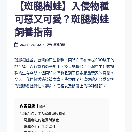
【斑腿樹蛙】入侵物種
可惡又可愛？斑腿樹蛙
飼養指南
品種介紹
2026-03-02
Posted
in
斑腿樹蛙並非台灣的原生物種，同時它們在海拔600以下的
地區幾乎沒有資源競爭對手，極大地擠佔了台灣原生蛙類物
種的生存空間，但同時它們也收到了很多爬蟲玩家的喜愛。
今天，我們將透過這篇文章，帶領你了解這類讓人又愛又恨
的斑腿樹蛙習性、壽命、價格以及飼養上的種種細節。
內容目錄
隱藏
品種介紹：深入認識斑腿樹蛙
斑腿樹蛙的起源與演化
斑腿樹蛙的生活習性