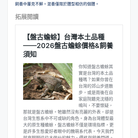
飼養中屢見不鮮。混養僅限於體型相仿的個體。
拓展閱讀