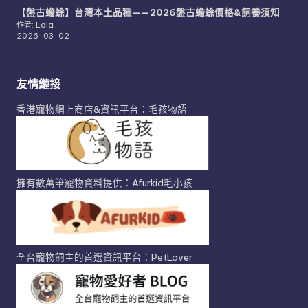
【盤古蟾蜍】台灣本土品種——2026盤古蟾蜍價格&飼養須知
作者: Lola
2026-03-02
友情鏈接
香港寵物網上商店&資訊平台：毛孩物語
擁有數萬筆寵物資料提供：Afurkid毛小孩
全台寵物飼主的首選資訊平台：PetLover