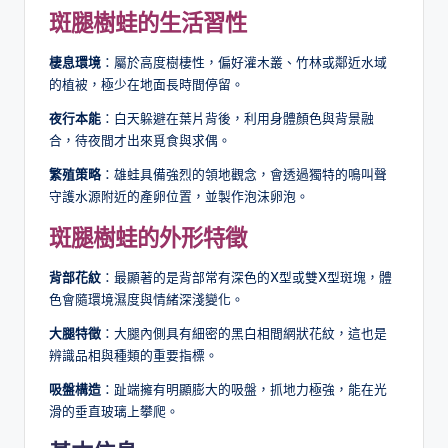
斑腿樹蛙的生活習性
棲息環境
：屬於高度樹棲性，偏好灌木叢、竹林或鄰近水域
的植被，極少在地面長時間停留。
夜行本能
：白天躲避在葉片背後，利用身體顏色與背景融
合，待夜間才出來覓食與求偶。
繁殖策略
：雄蛙具備強烈的領地觀念，會透過獨特的鳴叫聲
守護水源附近的產卵位置，並製作泡沫卵泡。
斑腿樹蛙的外形特徵
背部花紋
：最顯著的是背部常有深色的X型或雙X型斑塊，體
色會隨環境濕度與情緒深淺變化。
大腿特徵
：大腿內側具有細密的黑白相間網狀花紋，這也是
辨識品相與種類的重要指標。
吸盤構造
：趾端擁有明顯膨大的吸盤，抓地力極強，能在光
滑的垂直玻璃上攀爬。