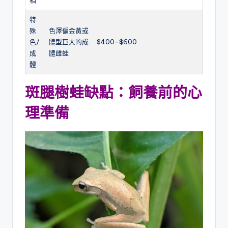
相
特
殊
色澤偏金黃或
色/
體型巨大的成
$400-$600
成
體雌蛙
體
斑腿樹蛙缺點：飼養前的心
理準備