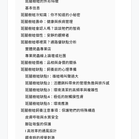
斑腿樹蛙的外形特徵
基本信息
斑腿樹蛙冷知識：你不知道的小秘密
斑腿樹蛙壽命：健康與疾病管理
斑腿樹蛙會認人嗎？談談牠們的智商
斑腿樹蛙個性：安靜的觀察者
斑腿樹蛙哪裡買？通路優缺點分析
實體爬蟲專業店
專業爬蟲線上論壇或社團
斑腿樹蛙價格：品相與身價的關係
斑腿樹蛙缺點：飼養前的心理準備
斑腿樹蛙缺點1：雄蛙鳴叫聲過大
斑腿樹蛙缺點2：活體餌料帶來的管理負擔與排斥感
斑腿樹蛙缺點3：環境清潔的高頻率與複雜性
斑腿樹蛙缺點4：極低的耐觸摸性膚
斑腿樹蛙缺點5：環境應激
斑腿樹蛙飼養注意事項：保護牠們的特殊構造
皮膚呼吸與水質安全
腳趾吸盤的保護
l 高效率的通風設計
餵食時的視覺刺激