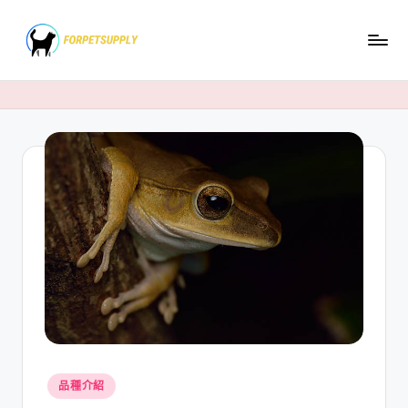
Skip
to
content
Posted
品種介紹
in