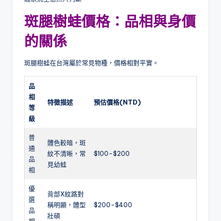
斑腿樹蛙價格：品相與身價
的關係
斑腿樹蛙在台灣屬於常見物種，價格相對平實。
品
相
特徵描述
預估價格(NTD)
等
級
普
體色較暗，斑
通
紋不清晰，常
$100-$200
品
見幼蛙
相
優
背部X紋路對
選
稱明顯，體型
$200-$400
品
壯碩