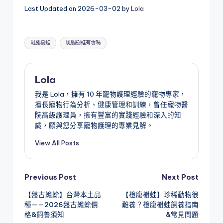
Last Updated on 2026-03-02 by
Lola
Tags:
斑腿樹蛙
斑腿樹蛙有毒嗎
Lola
我是 Lola，擁有 10 年寵物護理經驗的寵物專家，
擅長寵物行為分析、健康管理和訓練，曾任寵物醫
院高級護理員，擁有豐富的實踐經驗和深入的知
識，願與您分享寵物護理的專業見解。
View All Posts
Post
Previous Post
Next Post
【盤古蟾蜍】台灣本土品
【橙腹樹蛙】珍稀動物很
navigation
種——2026盤古蟾蜍價
難養？橙腹樹蛙飼養指南
格&飼養須知
&常見問題