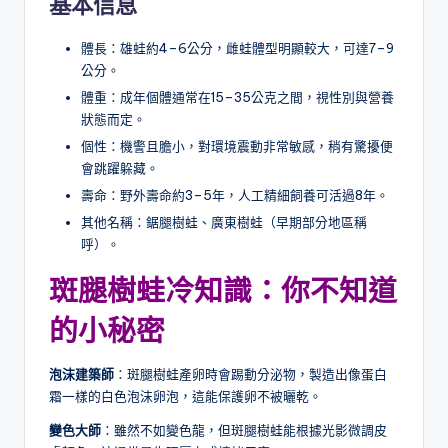
基本信息
體長：雄蛙約4–6公分，雌蛙體型明顯較大，可達7–9
公分。
體重：成年個體通常在15–35公克之間，視性別與營養
狀態而定。
個性：機警且膽小，對環境震動非常敏感，稍有驚擾便
會跳躍躲藏。
壽命：野外壽命約3–5年，人工精細飼養可活過8年。
其他名稱：鋸腿樹蛙、廣東樹蛙（早期部分地區稱
呼）。
斑腿樹蛙冷知識：你不知道
的小秘密
泡沫建築師
：斑腿樹蛙產卵時會踢動分泌物，製造出像蛋白
霜一樣的白色泡沫卵泡，這能保護卵不被曬乾。
變色大師
：雖然不如變色龍，但斑腿樹蛙能根據光影微調皮