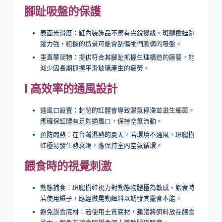
腳趾吸盤的保護
表面光滑度：缸內裝飾品不應有尖銳邊緣。斑腿樹蛙跳
躍力強，粗糙的造景可能會刮傷牠們脆弱的吸盤。
垂直攀爬物：提供符合其腳趾抓握生理構造的藤蔓，能
減少因長期抓握平滑玻璃產生的疲勞。
l 高效率的通風設計
通風口設置：封閉的缸體會導致濕氣停滯並滋生細菌。
應確保缸體有足夠通風口，保持空氣流動。
預防悶熱：在台灣濕熱的夏天，若環境不通風，斑腿樹
蛙極易發生熱衰竭，應保持室內空氣循環。
餵食時的視覺刺激
動態捕食：斑腿樹蛙視力對動態物體極為敏感。餵食時
若使用鑷子，應輕微晃動餌料以誘發其獵食本能。
避免誤食底材：若使用土質底材，建議將餌料放在餵食