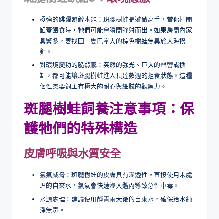
極強的跳躍避敵本能：斑腿樹蛙是避敵高手，當你打開
缸蓋餵食時，牠們可能會瞬間彈射而出。如果房間內家
具繁多，要找回一隻巴掌大的棕色樹蛙無異於大海撈
針。
對環境變動的脆弱感：突然的強光、巨大的聲響或換
缸，都可能讓斑腿樹蛙進入長達數週的拒食狀態。這種
個性需要飼主有極大的耐心與細膩的觀察力。
斑腿樹蛙飼養注意事項：保
護牠們的特殊構造
皮膚呼吸與水質安全
氯氣威脅：斑腿樹蛙的皮膚具有滲透性。直接使用未處
理的自來水，氯氣會快速滲入體內導致急性中毒。
水源處理：建議使用靜置兩天後的自來水，確保給水純
淨無毒。