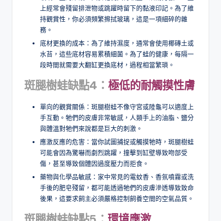
上經常會殘留排泄物或跳躍時留下的黏液印記。為了維
持觀賞性，你必須頻繁擦拭玻璃，這是一項細碎的雜
務。
底材更換的成本：為了維持濕度，通常會使用椰磚土或
水苔，這些底材容易累積細菌。為了蛙的健康，每隔一
段時間就需要大翻缸更換底材，過程相當繁瑣。
斑腿樹蛙缺點4：
極低的耐觸摸性膚
單向的觀賞關係：斑腿樹蛙不像守宮或陸龜可以適度上
手互動。牠們的皮膚非常敏感，人類手上的油脂、鹽分
與體溫對牠們來說都是巨大的刺激。
應激反應的危害：當你試圖捕捉或觸摸牠時，斑腿樹蛙
可能會因為驚嚇而劇烈跳躍，撞擊到缸壁導致吻部受
傷，甚至導致個體因過度壓力而拒食。
藥物與化學品敏感：家中常見的電蚊香、香氛噴霧或洗
手後的肥皂殘留，都可能透過牠們的皮膚滲透導致致命
後果，這要求飼主必須嚴格控制飼養空間的空氣品質。
斑腿樹蛙缺點5：
環境應激