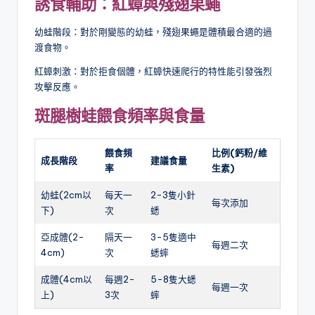
誘食輔助：紅蟑與殘翅果蠅
幼蛙階段：對於剛變態的幼蛙，殘翅果蠅是體積最合適的過
渡食物。
紅蟑刺激：對於拒食個體，紅蟑快速爬行的特性能引發強烈
攻擊反應。
斑腿樹蛙餵食頻率與食量
餵食頻
比例(鈣粉/維
成長階段
建議食量
率
生素)
幼蛙(2cm以
每天一
2-3隻小針
每次添加
下)
次
蟋
亞成體(2-
隔天一
3-5隻適中
每週二次
4cm)
次
蟋蟀
成體(4cm以
每週2-
5-8隻大蟋
每週一次
上)
3次
蟀