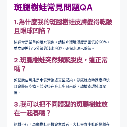
斑腿樹蛙常見問題QA
1.
為什麼我的斑腿樹蛙皮膚變得乾皺
且眼球凹陷？
這通常是嚴重的脫水現象。請檢查環境濕度是否低於60%，
並立即進行15分鐘的淺水泡浴，確保水源已除氯。
2.
斑腿樹蛙突然頻繁脫皮，這正常
嗎？
頻繁脫皮可能是水質污染或真菌感染。健康脫皮時速度極快
且會將皮吃掉。若皮掛在身上多日未落，請檢查環境清潔
度。
3.
我可以把不同體型的斑腿樹蛙放
在一起養嗎？
絕對不行。斑腿樹蛙是機會主義者，大蛙吞食小蛙的慘劇在