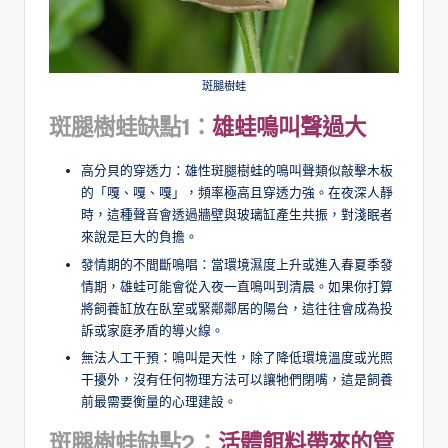
斑腿樹蛙
斑腿樹蛙缺點1：
雄蛙鳴叫聲
過大
高分貝的穿透力：雄性斑腿樹蛙的鳴叫聲類似敲擊木板
的「嘎、嘎、嘎」，頻率極高且穿透力強。在夜深人靜
時，這種聲音會透過牆壁與玻璃缸產生共振，對淺眠者
來說是巨大的負擔。
發情期的不間斷鳴唱：當環境濕度上升或進入春夏季發
情期，雄蛙可能會從入夜一直鳴叫到清晨。如果你打算
將飼養缸放在臥室或緊鄰鄰居的陽台，這往往會成為投
訴或家庭矛盾的導火線。
無法人工干預：鳴叫是天性，除了降低環境溫度或光照
干擾外，沒有任何物理方法可以讓牠們閉嘴，這是飼養
前最需要衡量的心理建設。
斑腿樹蛙缺點2：
活體餌料帶來的管