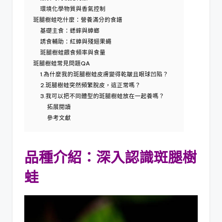
環境化學物質與香氣控制
斑腿樹蛙吃什麼：營養滿分的食譜
基礎主食：蟋蟀與蟑螂
誘食輔助：紅蟑與殘翅果蠅
斑腿樹蛙餵食頻率與食量
斑腿樹蛙常見問題QA
1.為什麼我的斑腿樹蛙皮膚變得乾皺且眼球凹陷？
2.斑腿樹蛙突然頻繁脫皮，這正常嗎？
3.我可以把不同體型的斑腿樹蛙放在一起養嗎？
拓展閱讀
參考文獻
品種介紹：深入認識斑腿樹
蛙