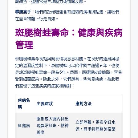
膚顏色，這通常是生理壓力或情緒反應。
攀爬高手
：牠們的趾端吸盤含有細微的溝槽與黏液，讓牠們
在垂直物體上行走自如。
斑腿樹蛙壽命：健康與疾病
管理
斑腿樹蛙壽命長短與飼養環境息息相關。在良好的通風與穩
定的溫濕度控制下，斑腿樹蛙可以陪伴飼主超過五年，也便
是說斑腿樹蛙壽命一般為5年。然而，兩棲類皮膚脆弱，容易
受到細菌感染。除此之外，它們還有一些常見疾病，為此我
們整理了這些疾病的症狀和應對：
疾病名
主要症狀
應對方法
稱
腹部或大腿內側出
立即隔離，更換全缸水
紅腿病
現異常紅斑、精神
源，尋求特寵醫師投藥
萎靡