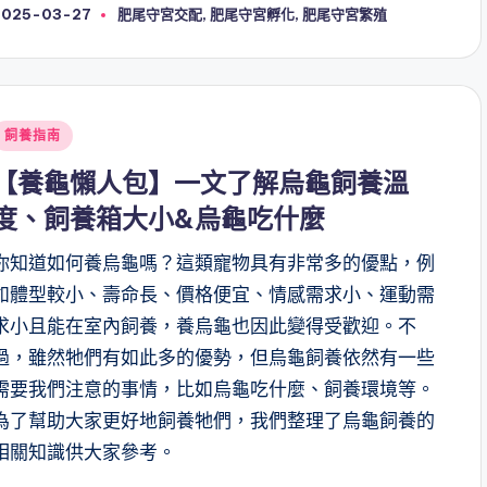
Tags:
2025-03-27
肥尾守宮交配
,
肥尾守宮孵化
,
肥尾守宮繁殖
Posted
飼養指南
n
【養龜懶人包】一文了解烏龜飼養溫
度、飼養箱大小&烏龜吃什麼
你知道如何養烏龜嗎？這類寵物具有非常多的優點，例
如體型較小、壽命長、價格便宜、情感需求小、運動需
求小且能在室內飼養，養烏龜也因此變得受歡迎。不
過，雖然牠們有如此多的優勢，但烏龜飼養依然有一些
需要我們注意的事情，比如烏龜吃什麼、飼養環境等。
為了幫助大家更好地飼養牠們，我們整理了烏龜飼養的
相關知識供大家參考。