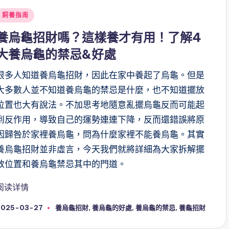
Posted
飼養指南
n
養烏龜招財嗎？這樣養才有用！了解4
大養烏龜的禁忌&好處
很多人知道養烏龜招財，因此在家中養起了烏龜。但是
大多數人並不知道養烏龜的禁忌是什麼，也不知道擺放
位置也大有說法。不加思考地隨意亂擺烏龜反而可能起
到反作用，導致自己的運勢連連下降，反而還錯誤將原
因歸咎於家裡養烏龜，問為什麼家裡不能養烏龜。其實
養烏龜招財並非虛言，今天我們就將詳細為大家拆解擺
放位置和養烏龜禁忌其中的門道。
阅读详情
Tags:
2025-03-27
養烏龜招財
,
養烏龜的好處
,
養烏龜的禁忌
,
養龜招財