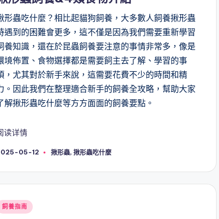
揪形蟲吃什麼？相比起貓狗飼養，大多數人飼養揪形蟲
時遇到的困難會更多，這不僅是因為我們需要重新學習
飼養知識，還在於昆蟲飼養要注意的事情非常多，像是
環境佈置、食物選擇都是需要飼主去了解、學習的事
項，尤其對於新手來說，這需要花費不少的時間和精
力。因此我們在整理適合新手的飼養全攻略，幫助大家
了解揪形蟲吃什麼等方方面面的飼養要點。
阅读详情
Tags:
2025-05-12
揪形蟲
,
揪形蟲吃什麼
Posted
飼養指南