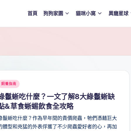
首頁
狗狗家園
貓咪小窩
異寵星球
Posted
飼養指南
n
綠鬣蜥吃什麼？一文了解8大綠鬣蜥缺
點&草食蜥蜴飲食全攻略
綠鬣蜥吃什麼？作為早年間的貴價爬蟲，牠們憑藉巨大
的體型和兇猛的外表俘獲了不少爬蟲愛好者的心，再加