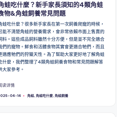
n
角蛙吃什麼？新手家長須知的4類角蛙
食物&角蛙飼養常見問題
角蛙吃什麼？很多新手家長在第一次飼養爬寵的時候，
可能不清楚角蛙的營養需求，會非常依賴市面上售賣的
飼料。這些成品飼料雖然十分方便，但是並不完全適合
我們的寵物。鮮食和活體食物其實會更適合牠們，而且
更適應牠們的狩獵天性。為了幫助大家更好地了解角蛙
吃什麼，我們整理了4類角蛙飼養食物和常見問題解答
供大家參考。
阅读详情
Tags:
2025-04-14
角蛙
,
角蛙吃什麼
,
角蛙飼養