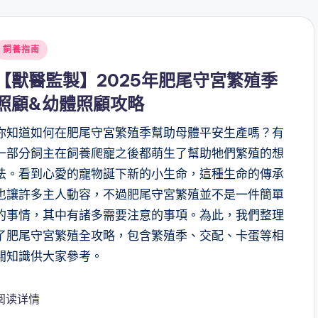
Posted
飼養指南
n
【獸醫監製】2025年肥尾守宮繁殖季
照顧&幼體照顧攻略
你知道如何在肥尾守宮繁殖季幫助母體平安生產嗎？有
一部分飼主在飼養爬寵之後都萌生了幫助牠們繁殖的想
法。看到心愛的寵物誕下新的小生命，這種生命的傳承
也讓許多主人動容，不過肥尾守宮繁殖並不是一件簡單
的事情，其中有諸多需要注意的事項。為此，我們整理
了肥尾守宮繁殖全攻略，包含繁殖季、交配、卡蛋等相
關知識供大家參考。
阅读详情