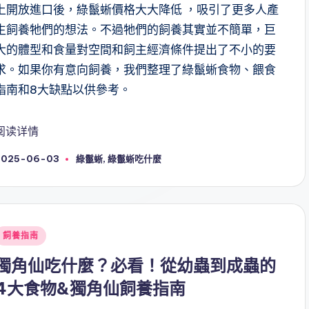
上開放進口後，綠鬣蜥價格大大降低 ，吸引了更多人產
生飼養牠們的想法。不過牠們的飼養其實並不簡單，巨
大的體型和食量對空間和飼主經濟條件提出了不小的要
求。如果你有意向飼養，我們整理了綠鬣蜥食物、餵食
指南和8大缺點以供參考。
阅读详情
Tags:
2025-06-03
綠鬣蜥
,
綠鬣蜥吃什麼
Posted
飼養指南
n
獨角仙吃什麼？必看！從幼蟲到成蟲的
4大食物&獨角仙飼養指南