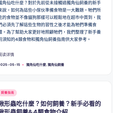
獨角仙吃什麼？對於先前從未接觸過獨角仙飼養的新手
來說，如何為這些小傢伙準備食物是一大難題。牠們所
吃的食物並不像貓狗那樣可以輕鬆地在超市中買到，我
們必須先了解這些生物的習性之後才能為牠們準備食
譜。為了幫助大家更好地照顧牠們，我們整理了新手養
前須知的4類食物和獨角仙飼養指南供大家參考。
阅读详情
Tags:
2025-05-15
獨角仙吃什麼
,
獨角仙飼養
Posted
飼養指南
n
揪形蟲吃什麼？如何飼養？新手必看的
揪形蟲飼養&4類食物介紹