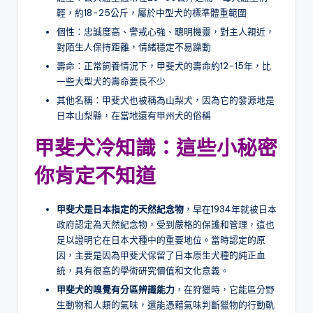
輕，約18-25公斤，屬於中型犬的標準體重範圍
個性：忠誠度高、警戒心強、聰明機靈，對主人親近，
對陌生人保持距離，情緒穩定不易躁動
壽命：正常飼養情況下，甲斐犬的壽命約12-15年，比
一些大型犬的壽命要長不少
其他名稱：甲斐犬也被稱為山梨犬，因為它的發源地是
日本山梨縣，在當地還有甲州犬的俗稱
甲斐犬冷知識：這些小秘密
你肯定不知道
甲斐犬是日本指定的天然紀念物
，早在1934年就被日本
政府認定為天然紀念物，受到嚴格的保護和管理，這也
足以證明它在日本犬種中的重要地位。當時認定的原
因，主要是因為甲斐犬保留了日本原生犬種的純正血
統，具有很高的學術研究價值和文化意義。
甲斐犬的嗅覺有分區辨識能力
，在狩獵時，它能區分野
生動物和人類的氣味，還能憑藉氣味判斷獵物的行動軌