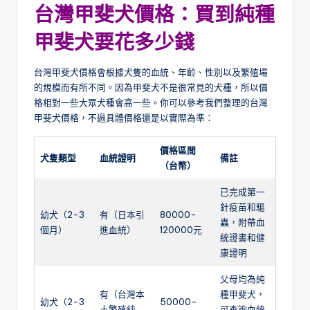
台灣甲斐犬價格：買到純種
甲斐犬要花多少錢
台灣甲斐犬價格會根據犬隻的血統、年齡、性別以及繁殖場
的規模而有所不同。因為甲斐犬不是很常見的犬種，所以價
格相對一些大眾犬種會高一些。你可以參考我們整理的台灣
甲斐犬價格，不過具體價格還是以實際為準：
價格區間
犬隻類型
血統證明
備註
（台幣）
已完成第一
針疫苗和驅
幼犬（2-3
有（日本引
80000-
蟲，附帶血
個月）
進血統）
120000元
統證書和健
康證明
父母均為純
有（台灣本
種甲斐犬，
幼犬（2-3
50000-
土繁殖純
可查詢血統