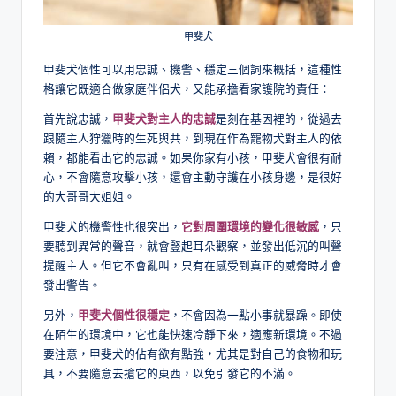
甲斐犬
甲斐犬個性可以用忠誠、機警、穩定三個詞來概括，這種性
格讓它既適合做家庭伴侶犬，又能承擔看家護院的責任：
首先說忠誠，
甲斐犬對主人的忠誠
是刻在基因裡的，從過去
跟隨主人狩獵時的生死與共，到現在作為寵物犬對主人的依
賴，都能看出它的忠誠。如果你家有小孩，甲斐犬會很有耐
心，不會隨意攻擊小孩，還會主動守護在小孩身邊，是很好
的大哥哥大姐姐。
甲斐犬的機警性也很突出，
它對周圍環境的變化很敏感
，只
要聽到異常的聲音，就會豎起耳朵觀察，並發出低沉的叫聲
提醒主人。但它不會亂叫，只有在感受到真正的威脅時才會
發出警告。
另外，
甲斐犬
個性
很穩定
，不會因為一點小事就暴躁。即使
在陌生的環境中，它也能快速冷靜下來，適應新環境。不過
要注意，甲斐犬的佔有欲有點強，尤其是對自己的食物和玩
具，不要隨意去搶它的東西，以免引發它的不滿。