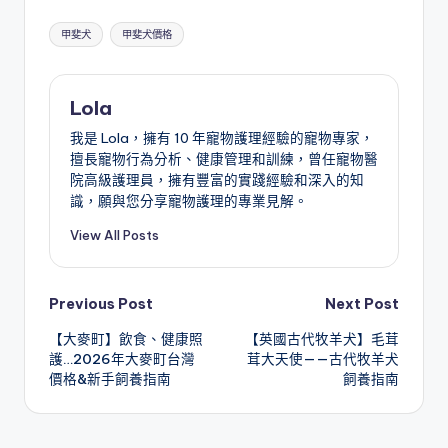
Tags:
甲斐犬
甲斐犬價格
Lola
我是 Lola，擁有 10 年寵物護理經驗的寵物專家，
擅長寵物行為分析、健康管理和訓練，曾任寵物醫
院高級護理員，擁有豐富的實踐經驗和深入的知
識，願與您分享寵物護理的專業見解。
View All Posts
Post
Previous Post
Next Post
【大麥町】飲食、健康照
【英國古代牧羊犬】毛茸
navigation
護…2026年大麥町台灣
茸大天使——古代牧羊犬
價格&新手飼養指南
飼養指南