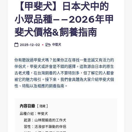
【甲斐犬】日本犬中的
小眾品種——2026年甲
斐犬價格&飼養指南
中型犬
2025-12-02
Posted
in
你有聽說過甲斐犬嗎？如果你正在尋找一隻忠誠又有活力的
伴侶犬，甲斐犬或許會是不錯的選擇。這款源自日本的原生
古老犬種，在台灣飼養的人不算特別多，但了解它的人都會
被它的魅力吸引。接下來，我們會具體為大家介紹甲斐犬個
性、特點以及相應的飼養指南。
內容目錄
隱藏
品種介紹：甲斐犬
起源：山林間鍛造的工作犬
習性：活潑卻不躁動的伴侶