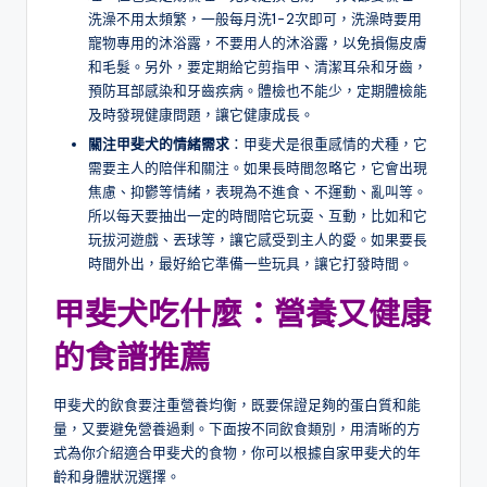
洗澡不用太頻繁，一般每月洗1-2次即可，洗澡時要用
寵物專用的沐浴露，不要用人的沐浴露，以免損傷皮膚
和毛髮。另外，要定期給它剪指甲、清潔耳朵和牙齒，
預防耳部感染和牙齒疾病。體檢也不能少，定期體檢能
及時發現健康問題，讓它健康成長。
關注甲斐犬的情緒需求
：甲斐犬是很重感情的犬種，它
需要主人的陪伴和關注。如果長時間忽略它，它會出現
焦慮、抑鬱等情緒，表現為不進食、不運動、亂叫等。
所以每天要抽出一定的時間陪它玩耍、互動，比如和它
玩拔河遊戲、丟球等，讓它感受到主人的愛。如果要長
時間外出，最好給它準備一些玩具，讓它打發時間。
甲斐犬吃什麼：營養又健康
的食譜推薦
甲斐犬的飲食要注重營養均衡，既要保證足夠的蛋白質和能
量，又要避免營養過剩。下面按不同飲食類別，用清晰的方
式為你介紹適合甲斐犬的食物，你可以根據自家甲斐犬的年
齡和身體狀況選擇。