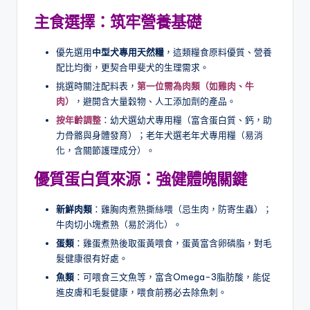
主食選擇：筑牢營養基礎
優先選用
中型犬專用天然糧
，這類糧食原料優質、營養
配比均衡，更契合甲斐犬的生理需求。
挑選時關注配料表，
第一位需為肉類（如雞肉、牛
肉）
，避開含大量穀物、人工添加劑的產品。
按年齡調整
：幼犬選幼犬專用糧（富含蛋白質、鈣，助
力骨骼與身體發育）；老年犬選老年犬專用糧（易消
化，含關節護理成分）。
優質蛋白質來源：強健體魄關鍵
新鮮肉類
：雞胸肉煮熟撕絲喂（忌生肉，防寄生蟲）；
牛肉切小塊煮熟（易於消化）。
蛋類
：雞蛋煮熟後取蛋黃喂食，蛋黃富含卵磷脂，對毛
髮健康很有好處。
魚類
：可喂食三文魚等，富含Omega-3脂肪酸，能促
進皮膚和毛髮健康，喂食前務必去除魚刺。