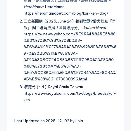
認識「日本國寶犬」虎斑紋特徵、個性與飼養挑戰 –
HeroMama
. HeroMama.
https://heromamapet.com/blog/kai-ken-dog/
三立新聞網. (2025, June 24). 養到猛獸?愛犬撞臉「黑
熊」 飼主曬萌照揭「國寶級身分」.
Yahoo News
.
https://tw.news.yahoo.com/%E9%A4%8A%E5%88
%B0%E7%8C%9B%E7%8D%B8-
%E6%84%9B%E7%8A%AC%E6%92%9E%E8%87%8
9-%E9%BB%91%E7%86%8A-
%E9%A3%BC%E4%B8%BB%E6%9B%AC%E8%90
%8C%E7%85%A7%E6%8F%AD-
%E5%9C%8B%E5%AF%B6%E7%B4%9A%E8%BA%
AB%E5%88%86-073000996.html
甲斐犬
. (n.d.). Royal Canin Taiwan.
https://www.royalcanin.com/tw/dogs/breeds/kai-
ken
Last Updated on 2025-12-02 by
Lola