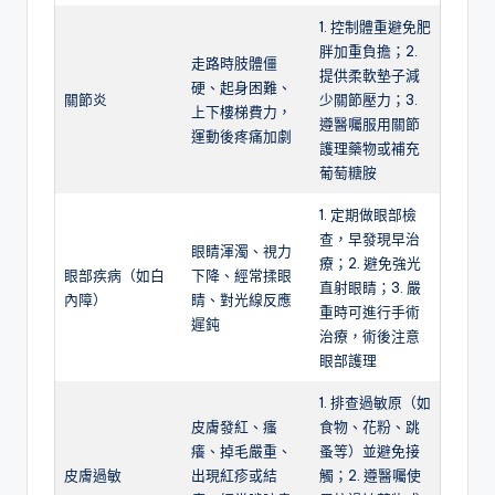
1. 控制體重避免肥
胖加重負擔；2.
走路時肢體僵
提供柔軟墊子減
硬、起身困難、
關節炎
少關節壓力；3.
上下樓梯費力，
遵醫囑服用關節
運動後疼痛加劇
護理藥物或補充
葡萄糖胺
1. 定期做眼部檢
查，早發現早治
眼睛渾濁、視力
療；2. 避免強光
眼部疾病（如白
下降、經常揉眼
直射眼睛；3. 嚴
內障）
睛、對光線反應
重時可進行手術
遲鈍
治療，術後注意
眼部護理
1. 排查過敏原（如
皮膚發紅、瘙
食物、花粉、跳
癢、掉毛嚴重、
蚤等）並避免接
皮膚過敏
出現紅疹或結
觸；2. 遵醫囑使