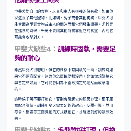
甲斐犬對自己的食物、玩具和主人有很強的佔有欲，如果你
家還養了其他寵物，比如貓、兔子或者其他狗狗，甲斐犬可
能會因為爭奪食物或主人的關注而和它們發生衝突。尤其是
在進食的時候，千萬不要讓其他寵物靠近它的食盆，否則它
可能會攻擊對方。
甲斐犬缺點4：
訓練時固執，需要足
夠的耐心
雖然甲斐犬很聰明，但它的性格中有固執的一面，訓練時如
果它不願意配合，無論你怎麼催促都沒用。比如你想訓練它
學會定點如廁，它可能會因為不喜歡指定的地點而故意違
抗。
這時候千萬不要打罵它，否則會引起它的逆反心理，更不願
意配合訓練。訓練甲斐犬需要足夠的耐心，反覆引導，並用
零食、稱讚等正面獎勵的方式鼓勵它，才能達到好的訓練效
果。
甲斐犬缺點5：
毛髮雖好打理，但換