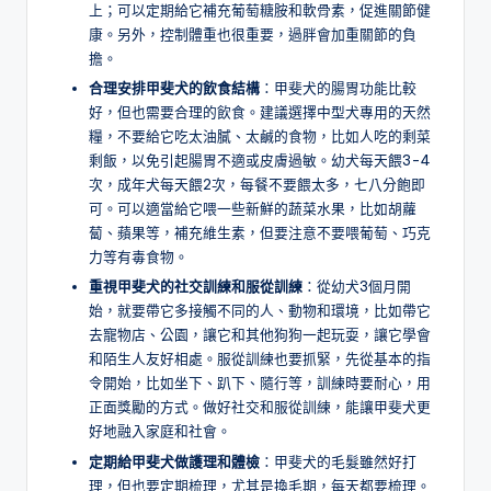
上；可以定期給它補充葡萄糖胺和軟骨素，促進關節健
康。另外，控制體重也很重要，過胖會加重關節的負
擔。
合理安排甲斐犬的飲食結構
：甲斐犬的腸胃功能比較
好，但也需要合理的飲食。建議選擇中型犬專用的天然
糧，不要給它吃太油膩、太鹹的食物，比如人吃的剩菜
剩飯，以免引起腸胃不適或皮膚過敏。幼犬每天餵3-4
次，成年犬每天餵2次，每餐不要餵太多，七八分飽即
可。可以適當給它喂一些新鮮的蔬菜水果，比如胡蘿
蔔、蘋果等，補充維生素，但要注意不要喂葡萄、巧克
力等有毒食物。
重視甲斐犬的社交訓練和服從訓練
：從幼犬3個月開
始，就要帶它多接觸不同的人、動物和環境，比如帶它
去寵物店、公園，讓它和其他狗狗一起玩耍，讓它學會
和陌生人友好相處。服從訓練也要抓緊，先從基本的指
令開始，比如坐下、趴下、隨行等，訓練時要耐心，用
正面獎勵的方式。做好社交和服從訓練，能讓甲斐犬更
好地融入家庭和社會。
定期給甲斐犬做護理和體檢
：甲斐犬的毛髮雖然好打
理，但也要定期梳理，尤其是換毛期，每天都要梳理。