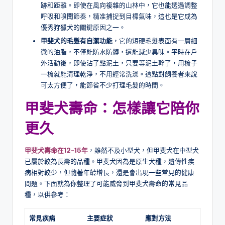
跡和距離。即使在風向複雜的山林中，它也能透過調整
呼吸和嗅聞節奏，精准捕捉到目標氣味，這也是它成為
優秀狩獵犬的關鍵原因之一。
甲斐犬的毛髮有自潔功能
，它的短硬毛髮表面有一層細
微的油脂，不僅能防水防髒，還能減少異味。平時在戶
外活動後，即使沾了點泥土，只要等泥土幹了，用梳子
一梳就能清理乾淨，不用經常洗澡。這點對飼養者來說
可太方便了，能節省不少打理毛髮的時間。
甲斐犬壽命：怎樣讓它陪你
更久
甲斐犬壽命在12-15年
，雖然不及小型犬，但甲斐犬在中型犬
已屬於較為長壽的品種。甲斐犬因為是原生犬種，遺傳性疾
病相對較少，但隨著年齡增長，還是會出現一些常見的健康
問題。下面就為你整理了可能威脅到甲斐犬壽命的常見品
種，以供參考：
常見疾病
主要症狀
應對方法