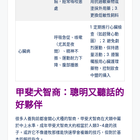
痂，經常啃咬患
用抗過敏藥物或
處
塗抹外用藥；3.
更換低敏性飼料
1. 定期進行心臟檢
查（如超聲心動
呼吸急促、咳嗽
圖）；2. 避免劇
（尤其是夜
烈運動，保持適
心臟病
間）、精神不
量活動；3. 遵醫
振、運動耐力下
囑服用心臟護理
降、腹部腫脹
藥物，控制飲食
中鹽的攝入
甲斐犬智商：聰明又聽話的
好夥伴
很多人養狗前都會關心犬種的智商，甲斐犬智商在犬類中屬
於中上水準，成年甲斐犬智商大約相當於人類3-4歲的孩
子。或許它不像邊牧那樣能快速學會複雜的技巧，但對於基
本的服從指令。