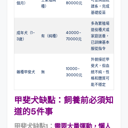
個月）
80000元
種）
譜系，完成
基礎疫苗
多為繁殖場
退役種犬或
成年犬（1-
40000-
有（純種）
家庭送養，
3歲）
70000元
已訓練基本
服從指令
外貌接近甲
斐犬，但血
10000-
雜種甲斐犬
無
統不純，性
30000元
格和體質可
能不穩定
甲斐犬缺點：飼養前必須知
道的5件事
甲斐犬缺點1：
需要大量運動，懶人