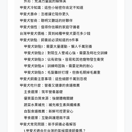
外形：充滿力量感的線條美
甲斐犬冷知識：這些小秘密你肯定不知道
甲斐犬壽命：怎樣讓它陪你更久
甲斐犬智商：聰明又聽話的好夥伴
甲斐犬個性：值得你信賴的家庭守護者
台灣甲斐犬價格：買到純種甲斐犬要花多少錢
甲斐犬缺點：飼養前必須知道的5件事
甲斐犬缺點1：需要大量運動，懶人千萬別養
甲斐犬缺點2：對陌生人警戒心強，需要及時社交訓練
甲斐犬缺點3：佔有欲強，容易和其他寵物發生衝突
甲斐犬缺點4：訓練時固執，需要足夠的耐心
甲斐犬缺點5：毛髮雖好打理，但換毛期掉毛嚴重
甲斐犬飼養注意事項：這些細節千萬別忽視
甲斐犬吃什麼：營養又健康的食譜推薦
主食選擇：筑牢營養基礎
優質蛋白質來源：強健體魄關鍵
蔬菜水果補充：補充維生素與纖維素
自製食譜推薦：新鮮可控更安心
零食選擇：互動與護理兩不誤
甲斐犬常見問題：新手飼養必看解答
1.甲斐犬適合在台灣的氣候環境飼養嗎？