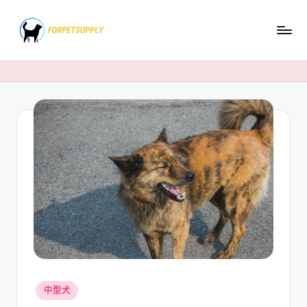
Skip
to
content
Posted
中型犬
in