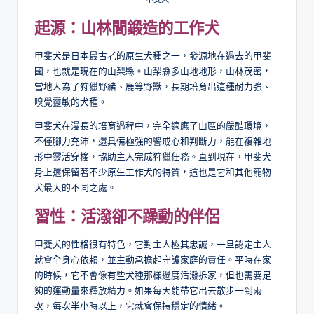
起源：山林間鍛造的工作犬
甲斐犬是日本最古老的原生犬種之一，發源地在過去的甲斐
國，也就是現在的山梨縣。山梨縣多山地地形，山林茂密，
當地人為了狩獵野豬、鹿等野獸，長期培育出這種耐力強、
嗅覺靈敏的犬種。
甲斐犬在漫長的培育過程中，完全適應了山區的嚴酷環境，
不僅腳力充沛，還具備極強的警戒心和判斷力，能在複雜地
形中靈活穿梭，協助主人完成狩獵任務。直到現在，甲斐犬
身上還保留著不少原生工作犬的特質，這也是它和其他寵物
犬最大的不同之處。
習性：活潑卻不躁動的伴侶
甲斐犬的性格很有特色，它對主人極其忠誠，一旦認定主人
就會全身心依賴，並主動承擔起守護家庭的責任。平時在家
的時候，它不會像有些犬種那樣過度活潑拆家，但也需要足
夠的運動量來釋放精力。如果每天能帶它出去散步一到兩
次，每次半小時以上，它就會保持穩定的情緒。