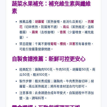
蔬菜水果補充：補充維生素與纖維
素
推薦品種：
胡蘿蔔
（蒸熟後喂，易消化且美毛）、
西蘭
花
（切碎煮熟，防腸胃不適）、
南瓜
（蒸熟搗泥，溫和
養腸）、
蘋果
（去核後喂）、
香蕉
（少量喂食，補充能
量）。
禁忌提醒：千萬不要喂
葡萄、櫻桃、洋蔥
等有毒食物，
可能引發嚴重健康問題。
自製食譜推薦：新鮮可控更安心
經典配方：雞胸肉100克、牛肉50克、胡蘿蔔50克、南
瓜50克、糙米100克。
製作步驟：糙米煮成飯；雞胸肉、牛肉煮熟後切碎；胡
蘿蔔、南瓜蒸熟搗泥；將所有食材混合均勻即可。
注意事項：此食譜適合成年甲斐犬，自製過程中不添加
鹽、油、調味料等。