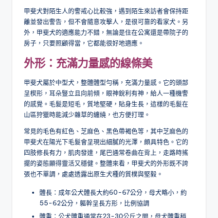
甲斐犬對陌生人的警戒心比較強，遇到陌生來訪者會保持距
離並發出警告，但不會隨意攻擊人，是很可靠的看家犬。另
外，甲斐犬的適應能力不錯，無論是住在公寓還是帶院子的
房子，只要照顧得當，它都能很好地適應。
外形：充滿力量感的線條美
甲斐犬屬於中型犬，整體體型勻稱，充滿力量感。它的頭部
呈楔形，耳朵豎立且向前傾，眼神銳利有神，給人一種機警
的感覺。毛髮是短毛，質地堅硬，貼身生長，這樣的毛髮在
山區狩獵時能減少雜草的纏繞，也方便打理。
常見的毛色有紅色、芝麻色、黑色帶褐色等，其中芝麻色的
甲斐犬在陽光下毛髮會呈現出細膩的光澤，頗具特色。它的
四肢修長有力，肌肉發達，尾巴通常卷曲在背上，走路時搖
擺的姿態顯得靈活又穩健。整體來看，甲斐犬的外形既不誇
張也不單調，處處透露出原生犬種的質樸與堅毅。
體長：成年公犬體長大約60-67公分，母犬略小，約
55-62公分，軀幹呈長方形，比例協調
體重：公犬體重通常在23-30公斤之間，母犬體重稍