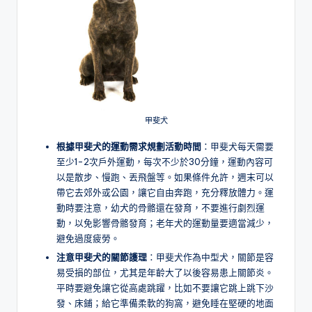
甲斐犬
根據甲斐犬的運動需求規劃活動時間
：甲斐犬每天需要
至少1-2次戶外運動，每次不少於30分鐘，運動內容可
以是散步、慢跑、丟飛盤等。如果條件允許，週末可以
帶它去郊外或公園，讓它自由奔跑，充分釋放體力。運
動時要注意，幼犬的骨骼還在發育，不要進行劇烈運
動，以免影響骨骼發育；老年犬的運動量要適當減少，
避免過度疲勞。
注意甲斐犬的關節護理
：甲斐犬作為中型犬，關節是容
易受損的部位，尤其是年齡大了以後容易患上關節炎。
平時要避免讓它從高處跳躍，比如不要讓它跳上跳下沙
發、床鋪；給它準備柔軟的狗窩，避免睡在堅硬的地面