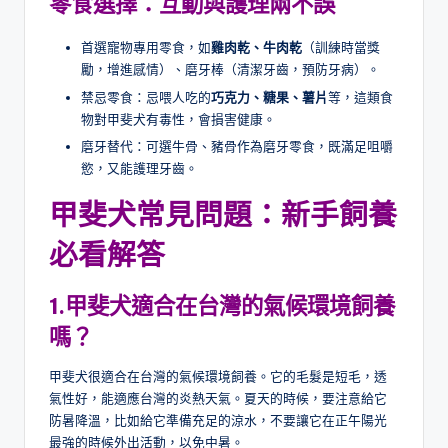
零食選擇：互動與護理兩不誤
首選寵物專用零食，如
雞肉乾、牛肉乾
（訓練時當獎
勵，增進感情）、磨牙棒（清潔牙齒，預防牙病）。
禁忌零食：忌喂人吃的
巧克力、糖果、薯片
等，這類食
物對甲斐犬有毒性，會損害健康。
磨牙替代：可選牛骨、豬骨作為磨牙零食，既滿足咀嚼
慾，又能護理牙齒。
甲斐犬常見問題：新手飼養
必看解答
1.
甲斐犬適合在台灣的氣候環境飼養
嗎？
甲斐犬很適合在台灣的氣候環境飼養。它的毛髮是短毛，透
氣性好，能適應台灣的炎熱天氣。夏天的時候，要注意給它
防暑降溫，比如給它準備充足的涼水，不要讓它在正午陽光
最強的時候外出活動，以免中暑。