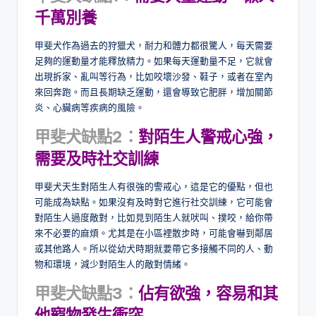
千萬別養
甲斐犬作為過去的狩獵犬，耐力和體力都很驚人，每天需要
足夠的運動量才能釋放精力。如果每天運動量不足，它就會
出現拆家、亂叫等行為，比如咬壞沙發、鞋子，或者在室內
來回奔跑。而且長期缺乏運動，還會導致它肥胖，增加關節
炎、心臟病等疾病的風險。
甲斐犬缺點2：
對陌生人警戒心強，
需要及時社交訓練
甲斐犬天生對陌生人有很強的警戒心，這是它的優點，但也
可能成為缺點。如果沒有及時對它進行社交訓練，它可能會
對陌生人過度敵對，比如見到陌生人就吠叫、撲咬，給你帶
來不必要的麻煩。尤其是在小區裡散步時，可能會嚇到鄰居
或其他路人。所以從幼犬時期就要帶它多接觸不同的人、動
物和環境，減少對陌生人的敵對情緒。
甲斐犬缺點3：
佔有欲強，容易和其
他寵物發生衝突