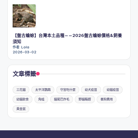
【盤古蟾蜍】台灣本土品種——2026盤古蟾蜍價格&飼養
須知
作者: Lola
2026-03-02
文章標籤
三花貓
太平洋鸚鵡
守宮吃什麼
幼犬疫苗
幼貓疫苗
幼貓飲食
角蛙
貓尾巴炸毛
野貓驅趕
養狗費用
黃金鼠