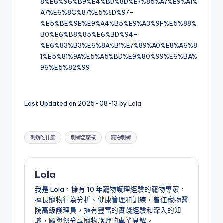
8%E6%96%B9%E4%BD%8D%E7%85%A7%E9%A1%
A7%E6%8C%87%E5%8D%97-
%E5%BE%9E%E9%A4%B5%E9%A3%9F%E5%88%
B0%E6%B8%85%E6%BD%94-
%E6%83%B3%E6%8A%B1%E7%89%A0%E8%A6%8
1%E5%81%9A%E5%A5%BD%E9%80%99%E6%BA%
96%E5%82%99
Last Updated on 2025-08-13 by
Lola
Tags:
刺蝟吃什麼
刺蝟怎麼樣
寵物刺蝟
Lola
我是 Lola，擁有 10 年寵物護理經驗的寵物專家，
擅長寵物行為分析、健康管理和訓練，曾任寵物醫
院高級護理員，擁有豐富的實踐經驗和深入的知
識，願與您分享寵物護理的專業見解。