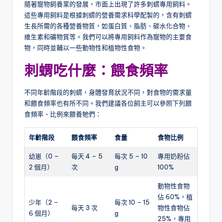
隨著寵物飼養業的發展，市面上出現了許多刺蝟專用飼料。
這些專用飼料是根據刺蝟的營養需求科學配製的，含有刺蝟
生長所需的各種營養物質，如蛋白質、脂肪、碳水化合物、
維生素和礦物質等。我們可以將專用飼料作為寵物的主要食
物，同時並輔以一些動物性和植物性食物。
刺蝟
吃什麼：餵食頻率
不同年齡階段的刺蝟，身體發育狀況不同，對食物的需求量
和餵食頻率也有所不同。我們建議各位飼主可以參照下列餵
食頻率、比例來餵養牠們：
年齡階段
餵食頻率
食量
食物比例
幼崽（0 –
每天 4 – 5
每次 5 – 10
專用奶粉佔
2 個月）
次
g
100%
動物性食物
佔 60%，植
少年（2 –
每次 10 – 15
每天 3 次
物性食物佔
6 個月）
g
25%，專用