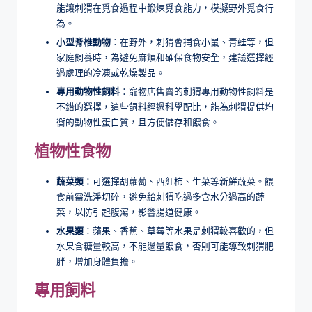
能讓刺猬在覓食過程中鍛煉覓食能力，模擬野外覓食行
為。
小型脊椎動物
：在野外，刺猬會捕食小鼠、青蛙等，但
家庭飼養時，為避免麻煩和確保食物安全，建議選擇經
過處理的冷凍或乾燥製品。
專用動物性飼料
：寵物店售賣的刺猬專用動物性飼料是
不錯的選擇，這些飼料經過科學配比，能為刺猬提供均
衡的動物性蛋白質，且方便儲存和餵食。
植物性食物
蔬菜類
：可選擇胡蘿蔔、西紅柿、生菜等新鮮蔬菜。餵
食前需洗淨切碎，避免給刺猬吃過多含水分過高的蔬
菜，以防引起腹瀉，影響腸道健康。
水果類
：蘋果、香蕉、草莓等水果是刺猬較喜歡的，但
水果含糖量較高，不能過量餵食，否則可能導致刺猬肥
胖，增加身體負擔。
專用飼料