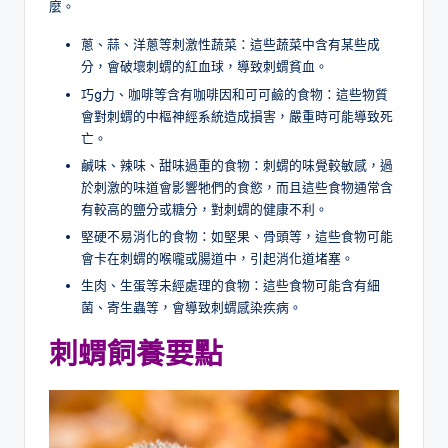
麼。
蔥、蒜、洋蔥等刺激性蔬菜：這些蔬菜中含有某些成
分，會破壞刺蝟的紅血球，導致刺蝟貧血。
巧g力、咖啡等含有咖啡因和可可鹼的食物：這些物質
會對刺蝟的中樞神經系統造成損害，嚴重時可能導致死
亡。
鹹味、辣味、甜味過重的食物：刺蝟的味覺較敏感，過
於刺激的味道會影響牠們的食慾，而且這些食物通常含
有較高的鹽分或糖分，對刺蝟的健康不利。
堅硬不易消化的食物：如堅果、骨頭等，這些食物可能
會卡在刺蝟的喉嚨或腸道中，引起消化道堵塞。
生肉、生蛋等未經處理的食物：這些食物可能含有細
菌、寄生蟲等，會導致刺蝟感染疾病。
刺蝟
飼養要點