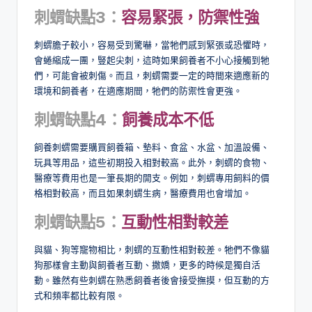
刺蝟缺點3：
容易緊張，防禦性強
刺蝟膽子較小，容易受到驚嚇，當牠們感到緊張或恐懼時，
會蜷縮成一團，豎起尖刺，這時如果飼養者不小心接觸到牠
們，可能會被刺傷。而且，刺蝟需要一定的時間來適應新的
環境和飼養者，在適應期間，牠們的防禦性會更強。
刺蝟缺點4：
飼養成本不低
飼養刺蝟需要購買飼養箱、墊料、食盆、水盆、加溫設備、
玩具等用品，這些初期投入相對較高。此外，刺蝟的食物、
醫療等費用也是一筆長期的開支。例如，刺蝟專用飼料的價
格相對較高，而且如果刺蝟生病，醫療費用也會增加。
刺蝟缺點5：
互動性相對較差
與貓、狗等寵物相比，刺蝟的互動性相對較差。牠們不像貓
狗那樣會主動與飼養者互動、撒嬌，更多的時候是獨自活
動。雖然有些刺蝟在熟悉飼養者後會接受撫摸，但互動的方
式和頻率都比較有限。