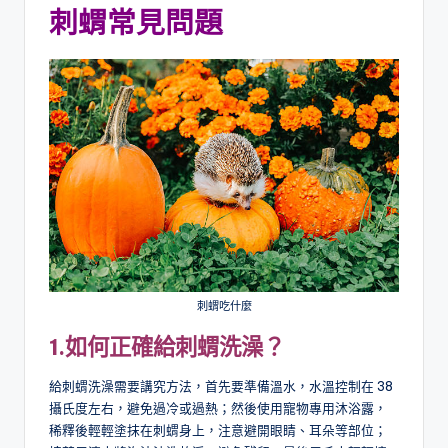
刺蝟常見問題
刺蝟吃什麼
1.
如何正確給
刺蝟
洗澡？
給刺蝟洗澡需要講究方法，首先要準備溫水，水溫控制在 38
攝氏度左右，避免過冷或過熱；然後使用寵物專用沐浴露，
稀釋後輕輕塗抹在刺蝟身上，注意避開眼睛、耳朵等部位；