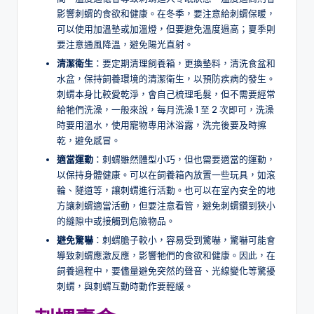
影響刺蝟的食欲和健康。在冬季，要注意給刺蝟保暖，
可以使用加溫墊或加溫燈，但要避免溫度過高；夏季則
要注意通風降溫，避免陽光直射。
清潔衛生
：要定期清理飼養箱，更換墊料，清洗食盆和
水盆，保持飼養環境的清潔衛生，以預防疾病的發生。
刺蝟本身比較愛乾淨，會自己梳理毛髮，但不需要經常
給牠們洗澡，一般來說，每月洗澡 1 至 2 次即可，洗澡
時要用溫水，使用寵物專用沐浴露，洗完後要及時擦
乾，避免感冒。
適當運動
：刺蝟雖然體型小巧，但也需要適當的運動，
以保持身體健康。可以在飼養箱內放置一些玩具，如滾
輪、隧道等，讓刺蝟進行活動。也可以在室內安全的地
方讓刺蝟適當活動，但要注意看管，避免刺蝟鑽到狹小
的縫隙中或接觸到危險物品。
避免驚嚇
：刺蝟膽子較小，容易受到驚嚇，驚嚇可能會
導致刺蝟應激反應，影響牠們的食欲和健康。因此，在
飼養過程中，要儘量避免突然的聲音、光線變化等驚擾
刺蝟，與刺蝟互動時動作要輕緩。