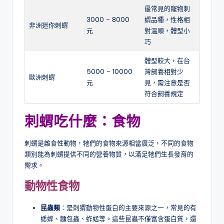
最常見的寵物刺
3000 – 8000
蝟品種，性格相
非洲迷你刺蝟
元
對溫順，體型小
巧
體型較大，在台
5000 – 10000
灣飼養相對少
歐洲刺蝟
元
見，需注意是否
符合飼養規定
刺蝟
吃什麼：食物
刺蝟是雜食性動物，牠們的食物來源相當廣泛，不同的食物
類別能為刺蝟提供不同的營養物質，以滿足牠們生長發育的
需求。
動物性食物
昆蟲類
：是刺猬動物性蛋白的主要來源之一，常見的有
蟋蟀、麵包蟲、蚱蜢等。這些昆蟲不僅富含蛋白質，還