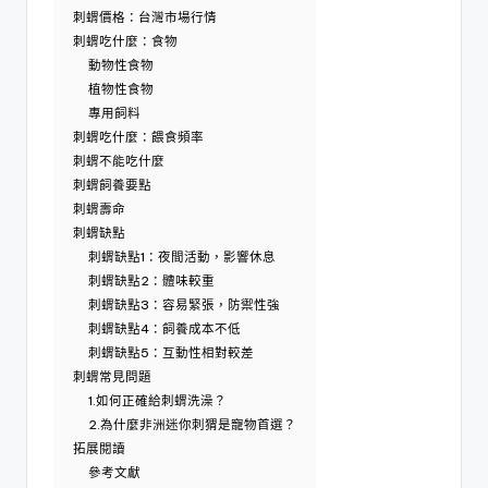
刺蝟價格：台灣市場行情
刺蝟吃什麼：食物
動物性食物
植物性食物
專用飼料
刺蝟吃什麼：餵食頻率
刺蝟不能吃什麼
刺蝟飼養要點
刺蝟壽命
刺蝟缺點
刺蝟缺點1：夜間活動，影響休息
刺蝟缺點2：體味較重
刺蝟缺點3：容易緊張，防禦性強
刺蝟缺點4：飼養成本不低
刺蝟缺點5：互動性相對較差
刺蝟常見問題
1.如何正確給刺蝟洗澡？
2.為什麼非洲迷你刺猬是寵物首選？
拓展閱讀
參考文獻