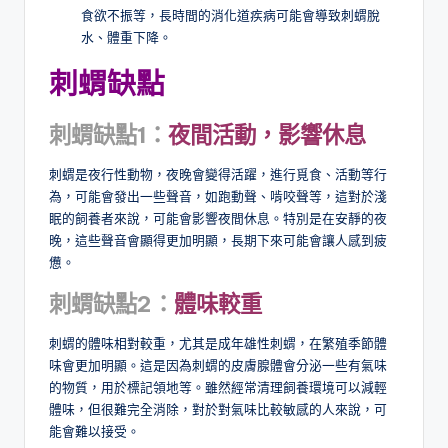
食欲不振等，長時間的消化道疾病可能會導致刺蝟脫
水、體重下降。
刺蝟
缺點
刺蝟缺點1：
夜間活動，影響休息
刺蝟是夜行性動物，夜晚會變得活躍，進行覓食、活動等行
為，可能會發出一些聲音，如跑動聲、啃咬聲等，這對於淺
眠的飼養者來說，可能會影響夜間休息。特別是在安靜的夜
晚，這些聲音會顯得更加明顯，長期下來可能會讓人感到疲
憊。
刺蝟缺點2：
體味較重
刺蝟的體味相對較重，尤其是成年雄性刺蝟，在繁殖季節體
味會更加明顯。這是因為刺蝟的皮膚腺體會分泌一些有氣味
的物質，用於標記領地等。雖然經常清理飼養環境可以減輕
體味，但很難完全消除，對於對氣味比較敏感的人來說，可
能會難以接受。