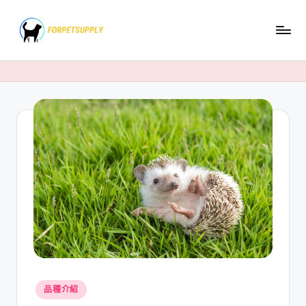
Skip
to
content
Posted
品種介紹
in