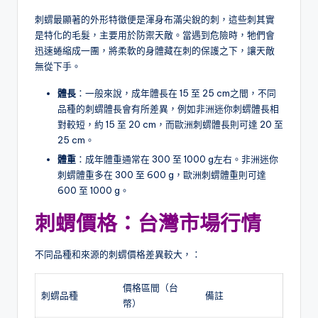
刺蝟最顯著的外形特徵便是渾身布滿尖銳的刺，這些刺其實
是特化的毛髮，主要用於防禦天敵。當遇到危險時，牠們會
迅速蜷縮成一團，將柔軟的身體藏在刺的保護之下，讓天敵
無從下手。
體長
：一般來說，成年體長在 15 至 25 cm之間，不同
品種的刺蝟體長會有所差異，例如非洲迷你刺蝟體長相
對較短，約 15 至 20 cm，而歐洲刺蝟體長則可達 20 至
25 cm。
體重
：成年體重通常在 300 至 1000 g左右。非洲迷你
刺蝟體重多在 300 至 600 g，歐洲刺蝟體重則可達
600 至 1000 g。
刺蝟
價格：台灣市場行情
不同品種和來源的刺蝟價格差異較大，：
價格區間（台
刺蝟品種
備註
幣）