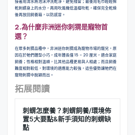
接著用清水將泡沫沖洗乾淨，避免殘留；最後用毛巾輕輕擦
乾刺蝟身上的水分，再用吹風機低溫檔吹乾，確保完全乾燥
後再放回飼養箱，以防感冒。
2.
為什麼非洲迷你刺猬是寵物首
選？
在眾多刺猬品種中，非洲迷你刺猬成為寵物市場的寵兒，原
因在於牠們體型小巧，成年體長僅 15 – 20 厘米，適合家庭
飼養；性格相對溫順，比其他品種更易與人相處；而且飼養
難度相對較低，對環境的適應能力較強，這些優勢讓牠們在
寵物刺猬中脫穎而出。
拓展閱讀