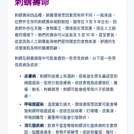
刺蝟
壽命
刺蝟壽命因品種、飼養環境等因素而有所不同。一般來說，
在野外生存的刺蝟壽命相對較短，通常在 3 至 5 年左右，因
為野外存在天敵、食物匱乏、環境惡劣等因素。而在人工飼
養的環境下，牠們的壽命可以延長至 5 至 10 年，甚至更長，
這是因為人工飼養能為牠們提供穩定的食物來源、舒適的生
活環境和及時的醫療照顧。
刺蝟在飼養過程中可能會遇到一些常見疾病，以下是一些常
見疾病及症狀：
皮膚病
：刺蝟的皮膚上布滿刺，容易滋生寄生蟲或受到
細菌感染，從而引發皮膚病。症狀表現為皮膚發紅、瘙
癢、脫毛、有鱗屑等，刺蝟可能會經常用爪子抓撓患
處。
呼吸道感染
：溫度變化過大、環境潮濕等因素可能會導
致刺蝟呼吸道感染。症狀包括咳嗽、打噴嚏、流鼻涕、
呼吸困難等，嚴重時可能會引發肺炎。
消化道疾病
：飲食不當是導致刺蝟消化道疾病的主要原
因，如餵食過多、食物不新鮮等。症狀有腹瀉、嘔吐、