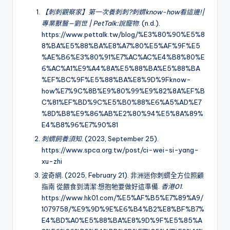
【刺刺觀察家】第一次養刺刺?刺蝟know-how看這邊!|
專業獸醫—劉世 | PetTalk:說寵物
. (n.d.).
https://www.pettalk.tw/blog/%E3%80%90%E5%8
8%BA%E5%88%BA%E8%A7%80%E5%AF%9F%E5
%AE%B6%E3%80%91%E7%AC%AC%E4%B8%80%E
6%AC%A1%E9%A4%8A%E5%88%BA%E5%88%BA
%EF%BC%9F%E5%88%BA%E8%9D%9Fknow-
how%E7%9C%8B%E9%80%99%E9%82%8A%EF%B
C%81%EF%BD%9C%E5%B0%88%E6%A5%AD%E7
%8D%B8%E9%86%AB%E2%80%94%E5%8A%89%
E4%B8%96%E7%90%81
刺蝟飼養須知
. (2023, September 25).
https://www.spca.org.tw/post/ci-wei-si-yang-
xu-zhi
波奇網. (2025, February 21). 非洲迷你刺蝟全方位照顧
指南 從餵食到清潔:想抱牠要做好這準備.
香港01
.
https://www.hk01.com/%E5%AF%B5%E7%89%A9/
1079758/%E9%9D%9E%E6%B4%B2%E8%BF%B7%
E4%BD%A0%E5%88%BA%E8%9D%9F%E5%85%A