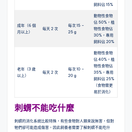
飼料佔 15%
動物性食物
佔 50%，植
成年（6 個
每次 15 –
每天 2 次
物性食物佔
月以上）
25 g
30%，專用
飼料佔 20%
動物性食物
佔 40%，植
物性食物佔
老年（3 歲
每次 10 –
每天 2 次
35%，專用
以上）
20 g
飼料佔 25%
（食物需更
易於消化）
刺蝟
不能吃什麼
刺蝟的消化系統比較特殊，有些食物對人類來說無害，但對
牠們卻可能造成傷害，因此飼養者需要了解刺蝟不能吃什