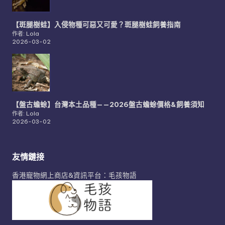
【斑腿樹蛙】入侵物種可惡又可愛？斑腿樹蛙飼養指南
作者: Lola
2026-03-02
【盤古蟾蜍】台灣本土品種——2026盤古蟾蜍價格&飼養須知
作者: Lola
2026-03-02
友情鏈接
香港寵物網上商店&資訊平台：毛孩物語