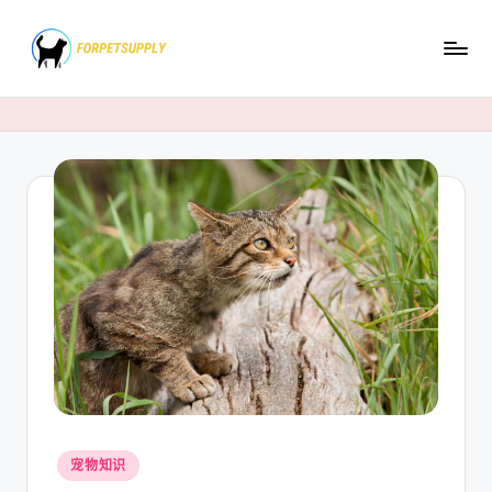
Skip
to
content
Posted
宠物知识
in