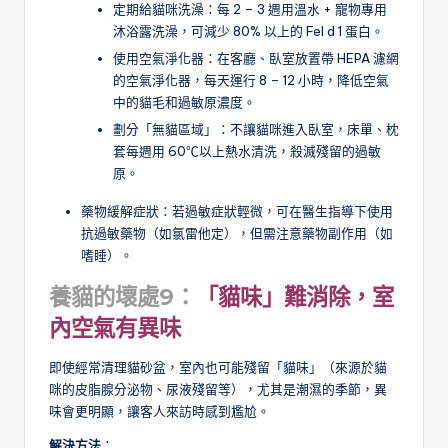
定期給貓咪洗澡：每 2 – 3 週用溫水 + 寵物專用
沐浴露洗澡，可減少 80% 以上的 Fel d 1 蛋白。
使用空氣淨化器：在客廳、臥室放置帶 HEPA 濾網
的空氣淨化器，每天運行 8 – 12 小時，降低空氣
中的貓毛和過敏原濃度。
劃分「無貓區域」：不讓貓咪進入臥室，床單、枕
套每週用 60℃以上熱水清洗，殺滅殘留的過敏
原。
藥物緩解症狀：若過敏症狀輕微，可在醫生指導下使用
抗過敏藥物（如氯雷他定），但需注意藥物副作用（如
嗜睡）。
養貓的壞處9：
「貓味」難消除，室
內空氣有異味
即使經常清理貓砂盆，室內也可能殘留「貓味」（來源於貓
咪的皮脂腺分泌物、尿液殘留等），尤其是潮濕的季節，異
味會更明顯，讓客人來訪時感到尷尬。
解決方法
：