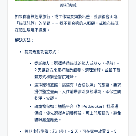
養貓的壞處
如果你喜歡經常旅行，或工作需要頻繁出差，養貓後會面臨
「貓咪託管」的問題 —— 找不到合適的人照顧，或擔心貓咪
在陌生環境不適應。
解決方法
：
提前規劃託管方式：
委託親友：選擇熟悉貓咪的親人或朋友，提前 1 –
2 天讓對方來家裡熟悉餵養、清理流程，並留下聯
繫方式和緊急醫院地址。
選擇寵物旅館：挑選有「合法執照」的旅館，要求
提供監控畫面，入住前帶貓咪參觀環境，確保空間
乾淨、安靜。
請寵物保姆：通過平台（如 PetBacker）找認證
保姆，優先選擇有飼養經驗、可上門服務的，避免
貓咪搬運應激。
短期出行準備：若出差 1 – 2 天，可在家中放置 2 – 3