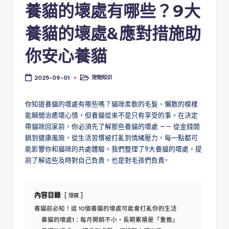
養貓的壞處有哪些？9大
養貓的壞處&應對措施助
你安心養貓
宠物知识
2025-09-01
Posted
in
你知道養貓的壞處有哪些嗎？貓咪柔軟的毛髮、懶散的模樣
能瞬間治癒壞心情，但養貓從來不是只有享受的事。在決定
帶貓咪回家前，你必須先了解那些養貓的壞處 —— 從金錢開
銷到健康風險，從生活習慣被打亂到情緒壓力，每一點都可
能影響你和貓咪的共處體驗。我們整理了9大養貓的壞處，提
前了解這些及時對自己負責，也是對毛孩們負責~
內容目錄
隱藏
養貓前必知！這 10個養貓的壞處可能會打亂你的生活
養貓的壞處1：每月開銷不小，長期累積是「重擔」