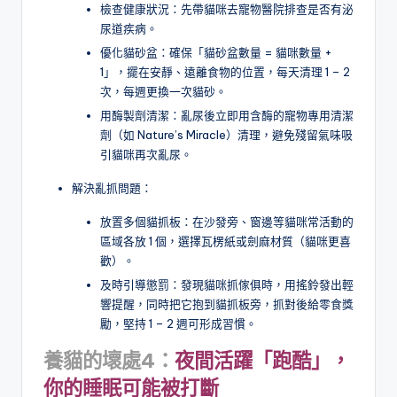
檢查健康狀況：先帶貓咪去寵物醫院排查是否有泌
尿道疾病。
優化貓砂盆：確保「貓砂盆數量 = 貓咪數量 +
1」，擺在安靜、遠離食物的位置，每天清理 1 – 2
次，每週更換一次貓砂。
用酶製劑清潔：亂尿後立即用含酶的寵物專用清潔
劑（如 Nature’s Miracle）清理，避免殘留氣味吸
引貓咪再次亂尿。
解決亂抓問題：
放置多個貓抓板：在沙發旁、窗邊等貓咪常活動的
區域各放 1 個，選擇瓦楞紙或劍麻材質（貓咪更喜
歡）。
及時引導懲罰：發現貓咪抓傢俱時，用搖鈴發出輕
響提醒，同時把它抱到貓抓板旁，抓對後給零食獎
勵，堅持 1 – 2 週可形成習慣。
養貓的壞處4：
夜間活躍「跑酷」，
你的睡眠可能被打斷