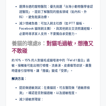
選擇合適的寵物醫院：優先挑選「台灣小動物醫學會認
證醫院」，提前了解醫院的擅長領域（如內科、外
科），避免耽誤治療。
減少情緒負擔：可加入飼主社群（如 PTT 貓板、
Facebook 貓咪飼主團），與其他飼主交流照護經驗，
必要時尋求家人支持，不要獨自承受壓力。
養貓的壞處8：
對貓毛過敏，想撸又
不敢碰
約 10% – 15% 的人對貓毛或貓唾液中的「Fel d 1 蛋白」過
敏，接觸後可能出現打噴嚏、流鼻涕、皮膚癢等症狀，嚴重
時還會引發哮喘，讓「撸貓」變成「受罪」。
解決方法
：
提前做過敏測試：在養貓前，可去醫院做「過敏原檢
測」，確認是否對貓過敏，以及過敏程度。
減少過敏原殘留：