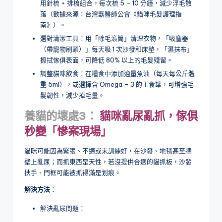
用針梳 + 排梳組合，每次梳 5 – 10 分鐘，減少浮毛散
落（數據來源：台灣獸醫師公會《貓咪毛髮護理指
南》）。
選對清潔工具：用「除毛滾筒」清理衣物，「吸塵器
（帶寵物刷頭）」每天吸 1 次沙發和床墊，「濕抹布」
擦拭傢俱表面，可降低 80% 以上的毛髮殘留。
調整貓咪飲食：在糧食中添加適量魚油（每天每公斤體
重 5ml），或選擇含 Omega – 3 的主食罐，可增強毛
髮韌性，減少掉毛量。
養貓的壞處3：
貓咪亂尿亂抓，傢俱
秒變「慘案現場」
貓咪可能因為緊張、不適或未訓練好，在沙發、地毯甚至牆
壁上亂尿；而抓東西是天性，若沒提供合適的貓抓板，沙發
扶手、門框可能被抓得滿是划痕。
解決方法
：
解決亂尿問題：