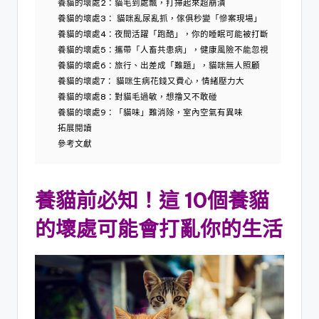
養貓的壞處2：貓毛到處飄，打掃起來超崩潰
養貓的壞處3： 貓咪亂尿亂抓，傢俱秒變「慘案現場」
養貓的壞處4：夜間活躍「跑酷」，你的睡眠可能被打斷
養貓的壞處5：攜帶「人畜共患病」，健康風險不能忽視
養貓的壞處6：旅行、出差成「難題」，貓咪無人照顧
養貓的壞處7： 貓咪生病花錢又費心，情緒壓力大
養貓的壞處8：對貓毛過敏，想撸又不敢碰
養貓的壞處9：「貓味」難消除，室內空氣有異味
拓展閱讀
參考文獻
養貓前必知！這 1
0個養貓
的壞處可能會打亂你的生活