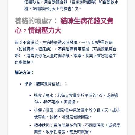
個貓砂盆，用自動餵食器（設定定時餵糧）和自動飲水
機，並讓鄰居每天上門檢查 1 次。
養貓的壞處7：
貓咪生病花錢又費
心，情緒壓力大
貓咪不會說話，生病時很難及時發現，一旦出現嚴重疾病
（如腎臟病、糖尿病），不僅治療費用高昂（可能達數萬台
幣），還需要你花大量時間陪護、餵藥，長期下來容易產生
焦慮情緒。
解決方法
：
學會「觀察異常信號」：
進食 / 喝水：若每天食量少於平時的 1/3，或超過
24 小時不喝水，需警惕。
排便 / 排尿：貓砂盆中尿液團小於 3 個 / 天，或排
便帶血、拉稀，可能是健康問題。
精神狀態：長時間躲在角落、不回應呼喚，或過度
興奮、攻擊性增強，需及時就醫。