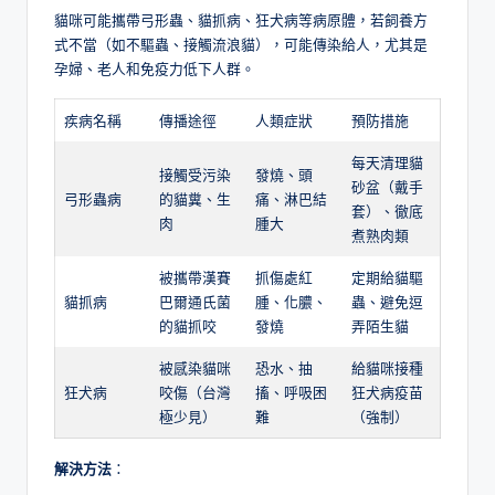
貓咪可能攜帶弓形蟲、貓抓病、狂犬病等病原體，若飼養方
式不當（如不驅蟲、接觸流浪貓），可能傳染給人，尤其是
孕婦、老人和免疫力低下人群。
疾病名稱
傳播途徑
人類症狀
預防措施
每天清理貓
接觸受污染
發燒、頭
砂盆（戴手
弓形蟲病
的貓糞、生
痛、淋巴結
套）、徹底
肉
腫大
煮熟肉類
被攜帶漢賽
抓傷處紅
定期給貓驅
貓抓病
巴爾通氏菌
腫、化膿、
蟲、避免逗
的貓抓咬
發燒
弄陌生貓
被感染貓咪
恐水、抽
給貓咪接種
狂犬病
咬傷（台灣
搐、呼吸困
狂犬病疫苗
極少見）
難
（強制）
解決方法
：