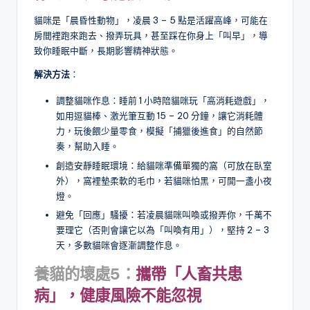
貓咪是「晨昏性動物」，凌晨 3 – 5 點是活躍高峰，可能在
房間裡跑來跑去、撥弄玩具，甚至踩在你身上「叫早」，導
致你睡眠中斷，長期影響精神狀態。
解決方法
：
調整貓咪作息：睡前 1 小時陪貓咪玩「高消耗遊戲」，
如用逗貓棒、激光筆互動 15 – 20 分鐘，讓它消耗體
力，玩後餵少量零食，模擬「捕獵後進食」的自然節
奏，幫助入睡。
創造安靜睡眠環境：給貓咪準備單獨的窩（可放在臥室
外），窩裡墊柔軟的毛巾，若貓咪怕黑，可開一盞小夜
燈。
避免「回應」騷擾：若凌晨貓咪叫喚或撥弄你，千萬不
要理它（否則會讓它以為「叫喚有用」），堅持 2 – 3
天，多數貓咪會逐漸調整作息。
養貓的壞處5：
攜帶「人畜共患
病」，健康風險不能忽視