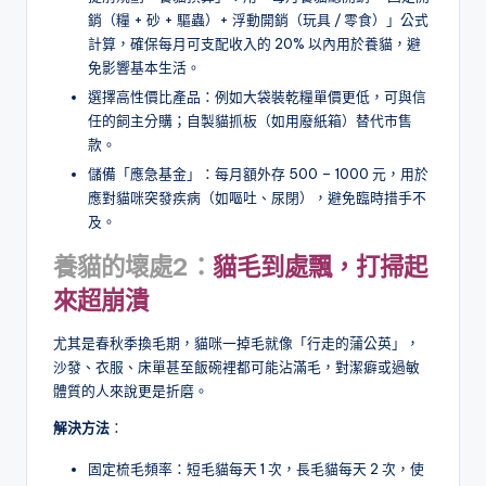
銷（糧 + 砂 + 驅蟲）+ 浮動開銷（玩具 / 零食）」公式
計算，確保每月可支配收入的 20% 以內用於養貓，避
免影響基本生活。
選擇高性價比產品：例如大袋裝乾糧單價更低，可與信
任的飼主分購；自製貓抓板（如用廢紙箱）替代市售
款。
儲備「應急基金」：每月額外存 500 – 1000 元，用於
應對貓咪突發疾病（如嘔吐、尿閉），避免臨時措手不
及。
養貓的壞處2：
貓毛到處飄，打掃起
來超崩潰
尤其是春秋季換毛期，貓咪一掉毛就像「行走的蒲公英」，
沙發、衣服、床單甚至飯碗裡都可能沾滿毛，對潔癖或過敏
體質的人來說更是折磨。
解決方法
：
固定梳毛頻率：短毛貓每天 1 次，長毛貓每天 2 次，使