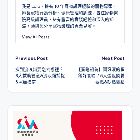
我是 Lola，擁有 10 年寵物護理經驗的寵物專家，
擅長寵物行為分析、健康管理和訓練，曾任寵物醫
院高級護理員，擁有豐富的實踐經驗和深入的知
識，願與您分享寵物護理的專業見解。
View All Posts
Post
Previous Post
Next Post
撿到流浪貓要送去哪裡？
【蛋龜飼養】圓滾滾的蛋
navigation
3大救助管道&流浪貓捕捉
龜好養嗎？5大蛋龜飼養
&照顧指南
要點&缺點盤點