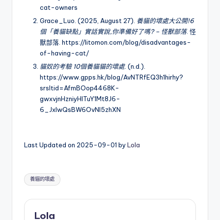
cat-owners
Grace_Luo. (2025, August 27).
養貓的壞處大公開!6
個「養貓缺點」實話實說,你準備好了嗎? – 怪獸部落
. 怪
獸部落.
https://litomon.com/blog/disadvantages-
of-having-cat/
貓奴的考驗 10個養貓貓的壞處
. (n.d.).
https://www.gpps.hk/blog/AvNTRfEQ3h1hirhy?
srsltid=AfmBOop4468K-
gwxvjnHzniyHlTuY1Mt8J6-
6_JxIwQsBW6OvNI5zhXN
Last Updated on 2025-09-01 by
Lola
Tags:
養貓的壞處
Lola