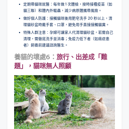
定期帶貓咪就醫：每年做 1 次體檢，按時接種疫苗（如
貓三聯）和體內外驅蟲，減少病原體攜帶風險。
做好個人防護：接觸貓咪後用肥皂洗手 20 秒以上，清
理貓砂盆時戴手套、口罩，避免用手直接接觸貓糞。
特殊人群注意：孕婦可讓家人代清理貓砂盆，若需自己
清理，需徹底洗手並消毒；免疫力低下者（如癌症患
者）飼養前建議諮詢醫生。
養貓的壞處6：
旅行、出差成「難
題」，貓咪無人照顧