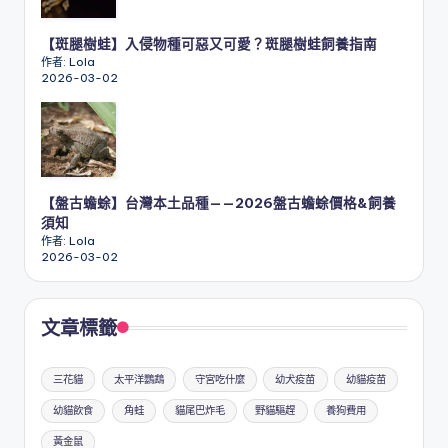
【斑腿樹蛙】入侵物種可惡又可愛？斑腿樹蛙飼養指南
作者: Lola
2026-03-02
【盤古蟾蜍】台灣本土品種——2026盤古蟾蜍價格&飼養
須知
作者: Lola
2026-03-02
文章標籤
三花貓
太平洋鸚鵡
守宮吃什麼
幼犬疫苗
幼貓疫苗
幼貓飲食
角蛙
貓尾巴炸毛
野貓驅趕
養狗費用
黃金鼠