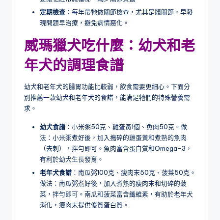
定期檢查
：每年帶牠做關節檢查，尤其是髖關節，早發
現問題早治療，避免病情惡化。
威瑪獵犬吃什麼
：幼犬和老
年犬的調理食譜
幼犬和老年犬的腸胃功能比較弱，飲食需要更細心。下面分
別推薦一款幼犬和老年犬的食譜，能满足牠們的特殊營養需
求。
幼犬食譜
：小米粥50克、雞蛋黃1個、魚肉50克。做
法：小米粥煮好後，加入搗碎的雞蛋黃和煮熟的魚肉
（去刺），拌勻即可。魚肉富含蛋白質和Omega-3，
有利於幼犬生長發育。
老年犬食譜
：南瓜粥100克、瘦肉末50克、菠菜50克。
做法：南瓜粥煮好後，加入煮熟的瘦肉末和切碎的菠
菜，拌勻即可。南瓜和菠菜富含纖維素，有助於老年犬
消化，瘦肉末提供優質蛋白質。