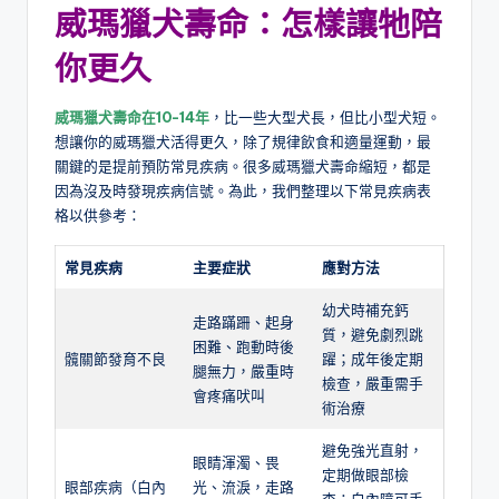
威瑪獵犬壽命：怎樣讓
牠
陪
你更久
威瑪獵犬壽命在10-14年
，比一些大型犬長，但比小型犬短。
想讓你的威瑪獵犬活得更久，除了規律飲食和適量運動，最
關鍵的是提前預防常見疾病。很多威瑪獵犬壽命縮短，都是
因為沒及時發現疾病信號。為此，我們整理以下常見疾病表
格以供參考：
常見疾病
主要症狀
應對方法
幼犬時補充鈣
走路蹣跚、起身
質，避免劇烈跳
困難、跑動時後
髖關節發育不良
躍；成年後定期
腿無力，嚴重時
檢查，嚴重需手
會疼痛吠叫
術治療
避免強光直射，
眼睛渾濁、畏
定期做眼部檢
眼部疾病（白內
光、流淚，走路