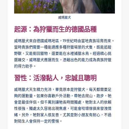
威瑪獵犬
起源：為狩獵而生的德國品種
威瑪獵犬來自德國威瑪地區，19世紀時由當地貴族培育而來。
當時貴族們需要一種能適應多種狩獵場景的犬隻，既能追蹤
野獸，又能銜回獵物，還要能在水裡捕獵水鳥。經過精心挑
選雜交，威瑪獵犬應運而生，憑藉出色的能力成為貴族狩獵
的得力助手。
習性：活潑黏人，忠誠且聰明
威瑪獵犬天生精力充沛，畢竟原本是狩獵犬，每天都需要足
夠的運動量。如果你喜歡戶外活動，帶牠去爬山、跑步，牠
會是最佳伴侶。但千萬別讓牠長時間獨處，牠對主人的依賴
性很強，獨處太久容易出現焦慮，可能會咬壞傢俱來發洩情
緒。另外，牠對家人很友善，尤其是對小朋友有耐心，不過
對陌生人會保持一定的警惕。