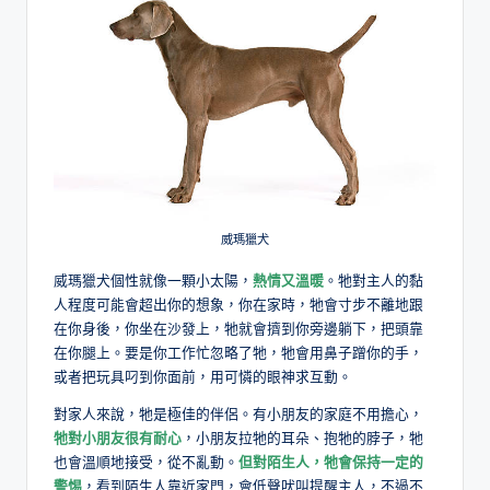
威瑪獵犬
威瑪獵犬個性就像一顆小太陽，
熱情又溫暖
。牠對主人的黏
人程度可能會超出你的想象，你在家時，牠會寸步不離地跟
在你身後，你坐在沙發上，牠就會擠到你旁邊躺下，把頭靠
在你腿上。要是你工作忙忽略了牠，牠會用鼻子蹭你的手，
或者把玩具叼到你面前，用可憐的眼神求互動。
對家人來說，牠是極佳的伴侶。有小朋友的家庭不用擔心，
牠
對小朋友很有耐心
，小朋友拉牠的耳朵、抱牠的脖子，牠
也會溫順地接受，從不亂動。
但對陌生人，
牠
會保持一定的
警惕
，看到陌生人靠近家門，會低聲吠叫提醒主人，不過不