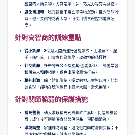
鹽重的人類食物，尤其是蔥、蒜、巧克力等有毒食物。
避免胃扭轉
：吃完飯後不要立即帶牠運動，至少間隔1小
時，也不要讓牠吃得太急，可使用慢食碗控制進食速
度。
針對高智商的訓練重點
從小訓練
：3個月大開始進行基礎訓練，比如坐下、握
手、隨行等，用零食作為獎勵，調動牠的積極性。
社交訓練
：多帶牠去公園接觸其他狗狗和人，讓牠學會
和陌生人和睦相處，避免出現攻擊性行為。
精神刺激
：除了體能訓練，還要給牠玩益智玩具，比如
漏食球，讓牠在玩的過程中鍛煉大腦，避免無聊。
針對關節脆弱的保護措施
補充營養
：幼犬階段補充鈣質和維生素D，促進骨骼發
育；成年後可適量喂食關節保健品，預防關節炎。
環境調整
：家裡鋪防滑墊，避免牠跑動時滑倒受傷；不
要讓牠經常爬樓梯，減少關節負擔。