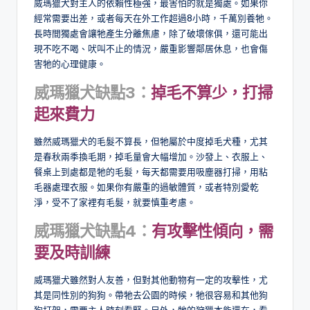
威瑪獵犬對主人的依賴性極強，最害怕的就是獨處。如果你
經常需要出差，或者每天在外工作超過8小時，千萬別養牠。
長時間獨處會讓牠產生分離焦慮，除了破壞傢俱，還可能出
現不吃不喝、吠叫不止的情況，嚴重影響鄰居休息，也會傷
害牠的心理健康。
威瑪獵犬缺點3：
掉毛不算少，打掃
起來費力
雖然威瑪獵犬的毛髮不算長，但牠屬於中度掉毛犬種，尤其
是春秋兩季換毛期，掉毛量會大幅增加。沙發上、衣服上、
餐桌上到處都是牠的毛髮，每天都需要用吸塵器打掃，用粘
毛器處理衣服。如果你有嚴重的過敏體質，或者特別愛乾
淨，受不了家裡有毛髮，就要慎重考慮。
威瑪獵犬缺點4：
有攻擊性傾向，需
要及時訓練
威瑪獵犬雖然對人友善，但對其他動物有一定的攻擊性，尤
其是同性別的狗狗。帶牠去公園的時候，牠很容易和其他狗