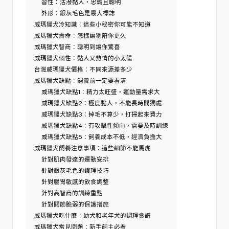
習性：活潑黏人，忠誠且聰明
外形：銀灰毛色是最大標誌
威瑪獵犬冷知識：這些小秘密你可能不知道
威瑪獵犬壽命：怎樣讓牠陪你更久
威瑪獵犬智商：聰明到讓你驚喜
威瑪獵犬個性：黏人又熱情的小太陽
台灣威瑪獵犬價格：不同來源差多少
威瑪獵犬缺點：飼養前一定要看清
威瑪獵犬缺點1：精力太旺盛，運動量需求大
威瑪獵犬缺點2：極度黏人，不能長時間獨處
威瑪獵犬缺點3：掉毛不算少，打掃起來費力
威瑪獵犬缺點4：有攻擊性傾向，需要及時訓練
威瑪獵犬缺點5：飼養成本不低，經濟負擔大
威瑪獵犬飼養注意事項：這些細節不能馬虎
針對肌肉發達的運動安排
針對銀灰毛色的護理技巧
針對腸胃敏感的飲食調整
針對高智商的訓練重點
針對關節脆弱的保護措施
威瑪獵犬吃什麼：幼犬和老年犬的調理食譜
威瑪獵犬常見問題：新手飼主必看