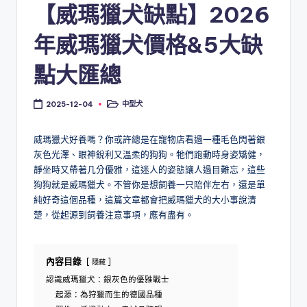
【威瑪獵犬缺點】2026
年威瑪獵犬價格&5大缺
點大匯總
中型犬
2025-12-04
Posted
in
威瑪獵犬好養嗎？你或許總是在寵物店看過一種毛色閃著銀
灰色光澤、眼神銳利又溫柔的狗狗。牠們跑動時身姿矯健，
靜坐時又帶著几分優雅，這迷人的姿態讓人過目難忘，這些
狗狗就是威瑪獵犬。不管你是想飼養一只陪伴左右，還是單
純好奇這個品種，這篇文章都會把威瑪獵犬的大小事說清
楚，從起源到飼養注意事項，應有盡有。
內容目錄
隱藏
認識威瑪獵犬：銀灰色的優雅戰士
起源：為狩獵而生的德國品種