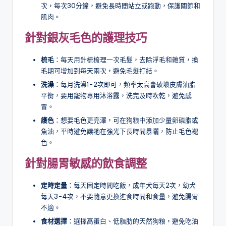
次，每次30分鐘，避免長時間站立或跑動，保護關節和
肌肉。
針對銀灰毛色的護理技巧
梳毛
：每天用針梳梳理一次毛髮，去除浮毛和雜質，換
毛期可增加到每天兩次，避免毛髮打結。
洗澡
：每月洗澡1-2次即可，頻率太高會破壞皮膚油脂
平衡，要用寵物專用沐浴露，洗完及時吹乾，避免感
冒。
護色
：想要毛色更亮澤，可在狗粮中添加少量卵磷脂或
魚油，平時避免讓牠在強光下長時間暴曬，防止毛色褪
色。
針對腸胃敏感的飲食調整
定時定量
：每天固定時間吃飯，成年犬每天2次，幼犬
每天3-4次，不要隨意更換進食時間和食量，避免腸胃
不適。
食材選擇
：選擇高蛋白、低脂肪的天然狗粮，避免吃油