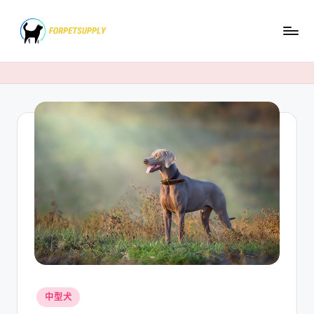
Skip
to
content
Posted
中型犬
in