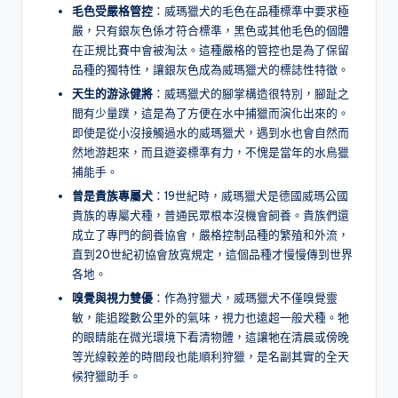
毛色受嚴格管控
：威瑪獵犬的毛色在品種標準中要求極
嚴，只有銀灰色係才符合標準，黑色或其他毛色的個體
在正規比賽中會被淘汰。這種嚴格的管控也是為了保留
品種的獨特性，讓銀灰色成為威瑪獵犬的標誌性特徵。
天生的游泳健將
：威瑪獵犬的腳掌構造很特別，腳趾之
間有少量蹼，這是為了方便在水中捕獵而演化出來的。
即使是從小沒接觸過水的威瑪獵犬，遇到水也會自然而
然地游起來，而且遊姿標準有力，不愧是當年的水鳥獵
捕能手。
曾是貴族專屬犬
：19世紀時，威瑪獵犬是德國威瑪公國
貴族的專屬犬種，普通民眾根本沒機會飼養。貴族們還
成立了專門的飼養協會，嚴格控制品種的繁殖和外流，
直到20世紀初協會放寬規定，這個品種才慢慢傳到世界
各地。
嗅覺與視力雙優
：作為狩獵犬，威瑪獵犬不僅嗅覺靈
敏，能追蹤數公里外的氣味，視力也遠超一般犬種。牠
的眼睛能在微光環境下看清物體，這讓牠在清晨或傍晚
等光線較差的時間段也能順利狩獵，是名副其實的全天
候狩獵助手。