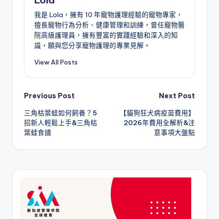
Lola
我是 Lola，擁有 10 年寵物護理經驗的寵物專家，
擅長寵物行為分析、健康管理和訓練，曾任寵物醫
院高級護理員，擁有豐富的實踐經驗和深入的知
識，願與您分享寵物護理的專業見解。
View All Posts
Post
Previous Post
Next Post
三角枯葉蛙如何飼養？5
【貓狗狂犬病疫苗費用】
navigation
招新人輕鬆上手&三角枯
2026年費用全解析&注
葉蛙食譜
意事項大盤點