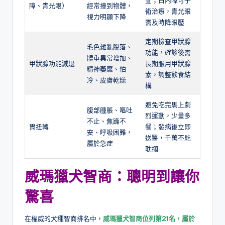
查；白內障可手
障、青光眼）
經常撞到物體，
術治療，青光眼
視力明顯下降
需及時降眼壓
定期檢查甲狀腺
毛色雜亂脫落、
功能，確診後需
體重異常增加、
甲狀腺功能減退
長期服用甲狀腺
精神萎靡、怕
素，調整飲食結
冷、皮膚乾燥
構
避免吃完馬上劇
腹部腫脹、嘔吐
烈運動，少量多
不止、焦躁不
胃扭轉
餐；發病後立即
安、呼吸困難，
送醫，千萬不能
屬於急症
耽擱
威瑪獵犬智商：聰明到讓你
驚喜
在權威的犬種智商排名中，
威瑪獵犬智商
位列第21名，屬於