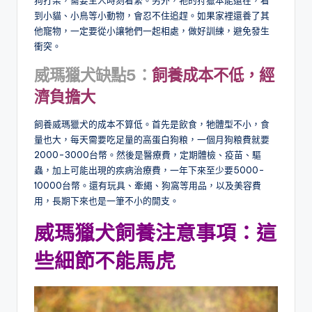
狗打架，需要主人時刻看緊。另外，牠的狩獵本能還在，看
到小貓、小鳥等小動物，會忍不住追趕。如果家裡還養了其
他寵物，一定要從小讓牠們一起相處，做好訓練，避免發生
衝突。
威瑪獵犬缺點5：
飼養成本不低，經
濟負擔大
飼養威瑪獵犬的成本不算低。首先是飲食，牠體型不小，食
量也大，每天需要吃足量的高蛋白狗粮，一個月狗粮費就要
2000-3000台幣。然後是醫療費，定期體檢、疫苗、驅
蟲，加上可能出現的疾病治療費，一年下來至少要5000-
10000台幣。還有玩具、牽繩、狗窩等用品，以及美容費
用，長期下來也是一筆不小的開支。
威瑪獵犬飼養注意事項：這
些細節不能馬虎