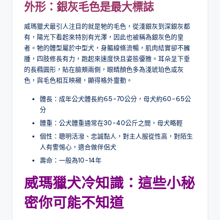
外形：銀灰毛色是最大標誌
威瑪獵犬最引人注目的就是牠的毛色，從淺銀灰到深銀灰都
有，陽光下看起來特別有光澤，因此也被稱為銀灰色的皇
者。牠的體型屬於中型犬，身軀線條流暢，肌肉結實卻不臃
腫，四肢修長有力，跑起來速度快且姿態優雅。耳朵呈下垂
的長橢圓形，貼在臉頰兩側，眼睛顏色多為淺琥珀色或灰
色，與毛色相互映襯，顯得格外靈動。
體長：成年公犬體長約65-70公分，母犬約60-65公
分
體重：公犬體重通常在30-40公斤之間，母犬略輕
個性：聰明活潑、忠誠黏人，對主人服從性高，對陌生
人有警惕心，適合做伴侶犬
壽命：一般為10-14年
威瑪獵犬冷知識：這些小秘
密你可能不知道