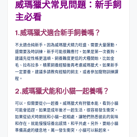
威瑪獵犬常見問題：新手飼
主必看
1.
威瑪獵犬適合新手飼養嗎？
不太適合純新手。因為威瑪獵犬精力旺盛、需要大量運動，
還需要及時訓練，新手可能很難應付。如果是第一次養狗，
建議先從性格更溫順、飼養難度更低的犬種開始，比如金
毛、拉布拉多，積累飼養經驗後再考慮威瑪獵犬。如果新手
一定要養，建議多請教有經驗的飼主，或者參加寵物訓練課
程。
2.
威瑪獵犬能和小貓一起養嗎？
可以，但需要從小一起養。威瑪獵犬有狩獵本能，看到小貓
可能會追趕，如果是成年後才一起生活，很容易發生衝突。
如果從幼犬時期就和小貓一起相處，讓牠們熟悉彼此的氣味
和存在，就能慢慢培養出感情，和平共處。另外，要給小貓
準備高處的棲息地，萬一發生衝突，小貓可以躲起來。