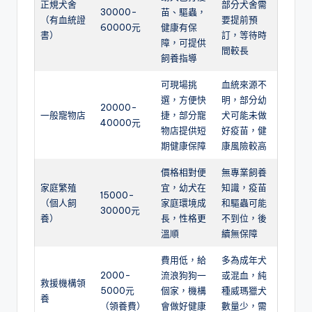
正規犬舍
部分犬舍需
30000-
苗、驅蟲，
（有血統證
要提前預
60000元
健康有保
書）
訂，等待時
障，可提供
間較長
飼養指導
可現場挑
血統來源不
選，方便快
明，部分幼
20000-
一般寵物店
捷，部分寵
犬可能未做
40000元
物店提供短
好疫苗，健
期健康保障
康風險較高
價格相對便
無專業飼養
家庭繁殖
宜，幼犬在
知識，疫苗
15000-
（個人飼
家庭環境成
和驅蟲可能
30000元
養）
長，性格更
不到位，後
溫順
續無保障
費用低，給
多為成年犬
2000-
流浪狗狗一
或混血，純
救援機構領
5000元
個家，機構
種威瑪獵犬
養
（領養費）
會做好健康
數量少，需