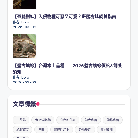
【斑腿樹蛙】入侵物種可惡又可愛？斑腿樹蛙飼養指南
作者: Lola
2026-03-02
【盤古蟾蜍】台灣本土品種——2026盤古蟾蜍價格&飼養
須知
作者: Lola
2026-03-02
文章標籤
三花貓
太平洋鸚鵡
守宮吃什麼
幼犬疫苗
幼貓疫苗
幼貓飲食
角蛙
貓尾巴炸毛
野貓驅趕
養狗費用