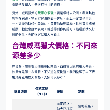
會隨便攻擊人，是很有分寸的狗狗。
另外，威瑪獵犬的
競爭心很強
。要是帶牠去公園，看到其他
狗狗在跑跳，牠肯定會湊過去一起玩，而且一定要爭當第
一。訓練的時候也是如此，只要你給點獎勵，比如零食或者
稱讚，牠就會拼命表現，就想得到你的認可。這種熱情又好
勝的個性，真的很容易讓人喜歡上。
台灣威瑪獵犬價格：不同來
源差多少
在台灣，威瑪獵犬價格會因來源、血統等因素有很大差異。
如果你是第一次飼養，不知道怎麼挑選。我們整理了以下表
格介紹威瑪獵犬價格，大家可以參考：
價格區間
購買渠道
優點
缺點
（
NT$
）
血統純正，
價格較高，
幼犬已打疫