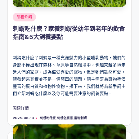
Posted
品種介紹
in
刺蝟吃什麼？家養刺蝟從幼年到老年的飲食
指南&5大飼養要點
刺猬吃什麼？刺蝟是一種充滿魅力的小型哺乳動物，牠們的
身影不僅出現在森林、草原等自然環境中，也越來越多地走
進人們的家庭，成為備受喜愛的寵物。但是牠們雖然可愛，
餵養起來其實並不是一個簡單的問題，飼主需要為寵物準備
豐富的蛋白質和植物性食物。接下來，我們就將為新手飼主
們介紹刺蝟吃什麼以及你可能需要注意的飼養要點。
阅读详情
Tags:
刺蝟吃什麼
,
刺蝟怎麼樣
,
寵物刺蝟
2025-08-13