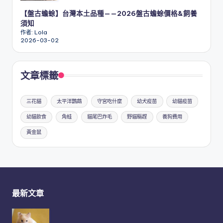
【盤古蟾蜍】台灣本土品種——2026盤古蟾蜍價格&飼養
須知
作者: Lola
2026-03-02
文章標籤
三花貓
太平洋鸚鵡
守宮吃什麼
幼犬疫苗
幼貓疫苗
幼貓飲食
角蛙
貓尾巴炸毛
野貓驅趕
養狗費用
黃金鼠
最新文章