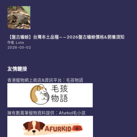
【盤古蟾蜍】台灣本土品種——2026盤古蟾蜍價格&飼養須知
作者: Lola
2026-03-02
友情鏈接
香港寵物網上商店&資訊平台：毛孩物語
擁有數萬筆寵物資料提供：Afurkid毛小孩