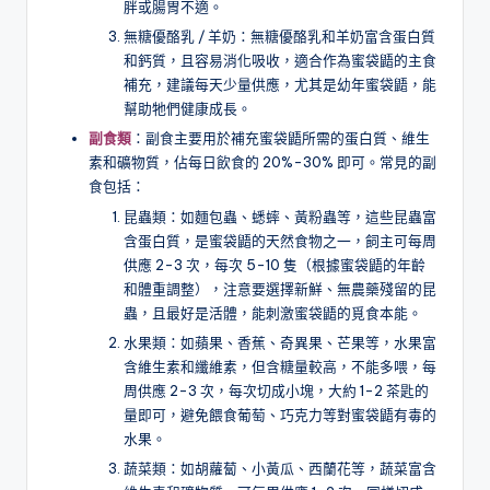
胖或腸胃不適。
無糖優酪乳 / 羊奶：無糖優酪乳和羊奶富含蛋白質
和鈣質，且容易消化吸收，適合作為蜜袋鼯的主食
補充，建議每天少量供應，尤其是幼年蜜袋鼯，能
幫助牠們健康成長。
副食類
：副食主要用於補充蜜袋鼯所需的蛋白質、維生
素和礦物質，佔每日飲食的 20%-30% 即可。常見的副
食包括：
昆蟲類：如麵包蟲、蟋蟀、黃粉蟲等，這些昆蟲富
含蛋白質，是蜜袋鼯的天然食物之一，飼主可每周
供應 2-3 次，每次 5-10 隻（根據蜜袋鼯的年齡
和體重調整），注意要選擇新鮮、無農藥殘留的昆
蟲，且最好是活體，能刺激蜜袋鼯的覓食本能。
水果類：如蘋果、香蕉、奇異果、芒果等，水果富
含維生素和纖維素，但含糖量較高，不能多喂，每
周供應 2-3 次，每次切成小塊，大約 1-2 茶匙的
量即可，避免餵食葡萄、巧克力等對蜜袋鼯有毒的
水果。
蔬菜類：如胡蘿蔔、小黃瓜、西蘭花等，蔬菜富含