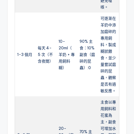
避免嗆
咳。
可逐漸在
羊奶中添
加磨碎的
專用飼
10-
90% 主
料，製成
每天 4-
20ml（
食：10%
糊狀餵
1-3 個月
5 次（不
羊奶 + 專
副食（磨
食，並少
含夜間）
用飼料
碎的昆
量嘗試磨
糊）
蟲）:0
碎的昆
蟲，觀察
是否有過
敏反應。
主食以專
用飼料和
花蜜為
主，副食
20-
可增加水
70% 主