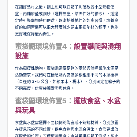
在鋪好墊材之後，飼主也可以在箱子角落放置小型寵物便
盆，內鋪尿墊或貓砂（選擇無塵、結團性好的貓砂），透過
定時引導寵物使用便盆，逐漸培養牠們的如廁習慣。培養良
好的如廁習慣可以很大程度減少飼主更換墊材的頻率，也能
更好地保障籠內衛生。
蜜袋鼯環境佈置4
：
設置攀爬與滑翔
設施
作為樹棲性動物，蜜袋鼯需要足夠的攀爬與滑翔設施來滿足
活動需求。我們可在棲息箱內安裝多根粗細不同的木頭棲桿
（直徑約 3-5 公分，如蘋果木、楊木），分別固定在箱子的
不同高度，供蜜袋鼯攀爬與休息。
蜜袋鼯環境佈置5
：
擺放食盆、水盆
與玩具
食盆與水盆需選擇不易傾倒的陶瓷或不鏽鋼材質，分別放置
在棲息箱的不同位置，避免食物與水混合污染。食盆建議放
在較低的位置，方便寵物進食；水盆可掛在箱子側壁，防止