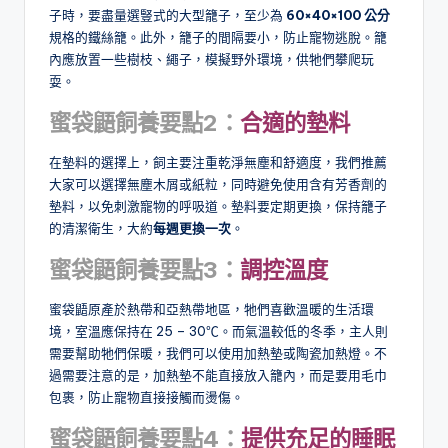
子時，要盡量選豎式的大型籠子，至少為
60×40×100 公分
規格的鐵絲籠。此外，籠子的間隔要小，防止寵物逃脫。籠
內應放置一些樹枝、繩子，模擬野外環境，供牠們攀爬玩
耍。
蜜袋鼯飼養要點2：
合適的墊料
在墊料的選擇上，飼主要注重乾淨無塵和舒適度，我們推薦
大家可以選擇無塵木屑或紙粒，同時避免使用含有芳香劑的
墊料，以免刺激寵物的呼吸道。墊料要定期更換，保持籠子
的清潔衛生，大約
每週更換一次
。
蜜袋鼯飼養要點3：
調控溫度
蜜袋鼯原產於熱帶和亞熱帶地區，牠們喜歡溫暖的生活環
境，室溫應保持在 25 – 30℃。而氣溫較低的冬季，主人則
需要幫助牠們保暖，我們可以使用加熱墊或陶瓷加熱燈。不
過需要注意的是，加熱墊不能直接放入籠內，而是要用毛巾
包裹，防止寵物直接接觸而燙傷。
蜜袋鼯飼養要點4：
提供充足的睡眠