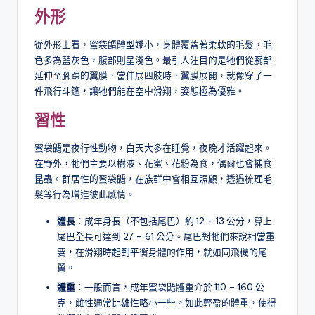
外形
從外形上看，蜜袋鼯體型嬌小，身體覆蓋著柔軟的毛髮，毛
色多為藍灰色，腹部則呈淺色。最引人注目的是牠們從腕部
延伸至腳踝的翼膜，當伸展四肢時，翼膜展開，就像穿了一
件飛行斗篷，讓牠們能在空中滑翔，姿態極為優雅。
習性
蜜袋鼯是夜行性動物，白天大多在睡覺，夜晚才活躍起來。
在野外，牠們主要以樹液、花蜜、花粉為食，偶爾也會捕食
昆蟲。群居性的蜜袋鼯，在族群中會相互照顧，透過梳理毛
髮等行為增進彼此感情。
體長
：成年身長（不包括尾巴）約 12 – 13 公分，算上
尾巴全長可達到 27 – 61 公分。尾巴對牠們來說相當重
要，在滑翔時起到平衡身體的作用，就如同飛機的尾
翼。
體重
：一般而言，成年蜜袋鼯體重介於 110 – 160 公
克，雌性通常比雄性略小一些。如此輕盈的體重，使得