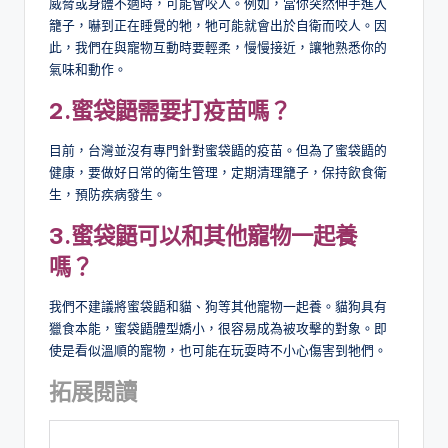
威脅或身體不適時，可能會咬人。例如，當你突然伸手進入
籠子，嚇到正在睡覺的牠，牠可能就會出於自衛而咬人。因
此，我們在與寵物互動時要輕柔，慢慢接近，讓牠熟悉你的
氣味和動作。
2.
蜜袋鼯需要打疫苗嗎？
目前，台灣並沒有專門針對蜜袋鼯的疫苗。但為了蜜袋鼯的
健康，要做好日常的衛生管理，定期清理籠子，保持飲食衛
生，預防疾病發生。
3.
蜜袋鼯可以和其他寵物一起養
嗎？
我們不建議將蜜袋鼯和貓、狗等其他寵物一起養。貓狗具有
獵食本能，蜜袋鼯體型嬌小，很容易成為被攻擊的對象。即
使是看似溫順的寵物，也可能在玩耍時不小心傷害到牠們。
拓展閱讀