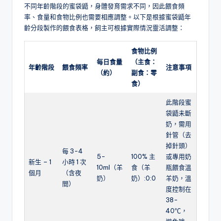
不同年齡階段的蜜袋鼯，身體發育需求不同，因此餵食頻
率、食量和食物比例也需要相應調整。以下是根據蜜袋鼯年
齡分段製作的餵食表格，飼主可根據實際情況靈活調整：
食物比例
每日食量
（主食：
年齡階段
餵食頻率
注意事項
（約）
副食：零
食）
此階段蜜
袋鼯未斷
奶，需用
針管（去
掉針頭）
每 3-4
5-
100% 主
或專用奶
新生 – 1
小時 1 次
10ml（羊
食（羊
瓶餵食溫
個月
（含夜
奶）
奶）:0:0
羊奶，溫
間）
度控制在
38-
40℃，