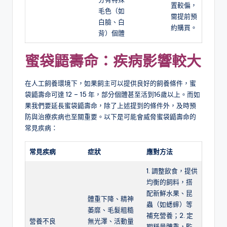
置較偏，
毛色（如
需提前預
白臉、白
約購買。
背）個體
蜜袋鼯壽命
：
疾病
影響
較大
在人工飼養環境下，如果飼主可以提供良好的飼養條件，蜜
袋鼯壽命可達 12 – 15 年，部分個體甚至活到16歲以上。而如
果我們要延長蜜袋鼯壽命，除了上述提到的條件外，及時預
防與治療疾病也至關重要。以下是可能會威脅蜜袋鼯壽命的
常見疾病：
常見疾病
症狀
應對方法
1. 調整飲食，提供
均衡的飼料，搭
配新鮮水果、昆
體重下降、精神
蟲（如蟋蟀）等
萎靡、毛髮粗糙
補充營養；2. 定
營養不良
無光澤、活動量
期稱量體重，監