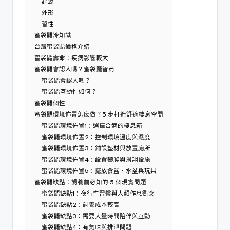
起源
外形
習性
蜜袋鼯冷知識
台灣蜜袋鼯價格介紹
蜜袋鼯壽命：疾病影響較大
蜜袋鼯會認人嗎？蜜袋鼯智商
蜜袋鼯會認人嗎？
蜜袋鼯互動性如何？
蜜袋鼯個性
蜜袋鼯環境佈置怎麼做？5 步打造舒適棲息空間
蜜袋鼯環境佈置1：選擇合適的棲息箱
蜜袋鼯環境佈置2：控制環境溫度與濕度
蜜袋鼯環境佈置3：鋪設墊材與放置廁所
蜜袋鼯環境佈置4：設置攀爬與滑翔設施
蜜袋鼯環境佈置5：擺放食盆、水盆與玩具
蜜袋鼯缺點：飼養前必知的 5 個現實問題
蜜袋鼯缺點1：夜行性習慣與人類作息衝突
蜜袋鼯缺點2：飼養成本較高
蜜袋鼯缺點3：需要大量時間陪伴與互動
蜜袋鼯缺點4：有氣味與排泄問題