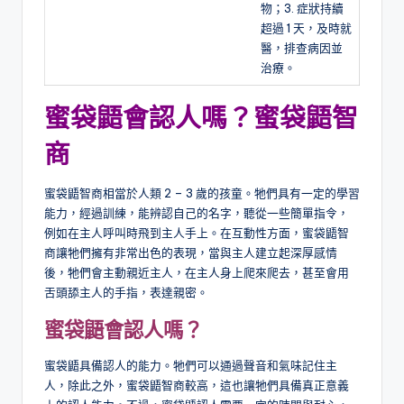
物；3. 症狀持續
超過 1 天，及時就
醫，排查病因並
治療。
蜜袋鼯會認人嗎？蜜袋鼯智
商
蜜袋鼯智商相當於人類 2 – 3 歲的孩童。牠們具有一定的學習
能力，經過訓練，能辨認自己的名字，聽從一些簡單指令，
例如在主人呼叫時飛到主人手上。在互動性方面，蜜袋鼯智
商讓牠們擁有非常出色的表現，當與主人建立起深厚感情
後，牠們會主動親近主人，在主人身上爬來爬去，甚至會用
舌頭舔主人的手指，表達親密。
蜜袋鼯會認人嗎？
蜜袋鼯具備認人的能力。牠們可以通過聲音和氣味記住主
人，除此之外，蜜袋鼯智商較高，這也讓牠們具備真正意義