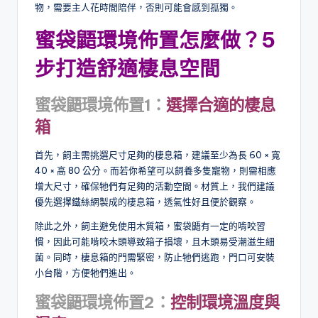
物，需要主人花時間陪伴，否則可能會感到孤獨。
蜜袋鼯環境佈置怎麼做？5
步打造舒適棲息空間
蜜袋鼯
環境
佈置1
：
選擇合適的棲息
箱
首先，飼主需挑選尺寸足夠的棲息箱，建議至少為長 60 × 寬
40 × 高 80 公分。而若你希望可以飼養多隻寵物，則需相應
增大尺寸，確保牠們有足夠的活動空間。材質上，我們建議
優先選擇鐵絲網製成的棲息箱，透氣性好且便於觀察。
除此之外，飼主避免使用木質箱，蜜袋鼯有一定的啃咬習
慣，因此可能啃咬木頭導致箱子損壞，且木頭易受潮滋生細
菌。同時，棲息箱的門需緊密，防止牠們逃跑，門口可安裝
小台階，方便牠們進出。
蜜袋鼯環境佈置
2
：
控制環境溫度與