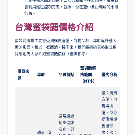
會利用尾巴控制方向，就像一位在空中自由翱翔的小飛
行員。
台灣蜜袋鼯價格
介紹
蜜袋鼯價格主要會受到購買管道、寵物品相、年齡等多種因
素的影響，難以一概而論。接下來，我們將通過表格形式更
詳細地為大家介紹蜜袋鼯價格（僅供參考）：
蜜袋鼯
價
購買來
年齡
品質特點
格範圍
優劣分析
源
（
NT
$
）
優：購買
方便，可
現場挑
選，部分
通常經過
提供短期
初步健康
售後保
檢查，部
幼崽（2
障；劣：