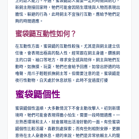
上的認人能力。不過，蜜袋鼯認人需要一定的時間與耐心，
新飼主剛接回家時，牠們可能會因陌生環境與人物而表現出
膽怯、躲避的行為，此時飼主不宜強行互動，應給予牠們足
夠的時間適應。
蜜袋鼯
互動性
如何
？
在互動性方面，蜜袋鼯的互動性較強，尤其是與飼主建立信
任後，會表現出極高的黏人性，經常跟在飼主身邊，鑽進飼
主的口袋、袖口等地方，尋求安全感與陪伴。飼主與牠們互
動時，如撫摸、玩耍，牠們也會給予回應，如發出舒適的咕
嚕聲、用爪子輕輕抓撫飼主等。但需要注意的是，蜜袋鼯是
夜行性動物，白天處於休息狀態，此時不宜過度打擾
蜜袋鼯個性
蜜袋鼯個性溫順，大多數情況下不會主動攻擊人。初到新環
境時，牠們可能會表現得膽小怕生，需要一段時間適應。一
旦熟悉環境和主人，就會展現出活潑好動的一面。有些蜜袋
鼯個性比較活躍，喜歡到處探索；而有些則相對安靜，更願
意待在主人身邊休息。總的來說，牠們是非常依賴主人的寵