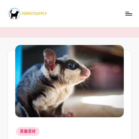
Skip
to
content
Posted
異寵星球
in