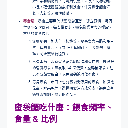
維生素和礦物質，可每周供應 1-2 次，同樣切成
小塊，確保蜜袋鼯能順利進食，注意避免餵食洋
蔥、大蒜等刺激性蔬菜。
零食類
：零食主要用於與蜜袋鼯互動、建立感情，每周
供應 1-2 次即可，每次量要少，避免影響主食的攝取。
常見的零食包括：
無鹽堅果：如杏仁、核桃等，堅果富含脂肪和蛋白
質，但熱量高，每次 1-2 顆即可，且要剝殼、磨
碎，防止蜜袋鼯嗆到。
水煮蛋黃：水煮蛋黃富含卵磷脂和蛋白質，是很好
的營養零食，每次取 1/4 個蛋黃，壓碎後餵食，注
意不要餵食蛋白，以免蜜袋鼯消化不良。
專用零食：市面上也有蜜袋鼯專用的零食，如凍乾
昆蟲、水果乾等，選擇時要注意成分表，避免含有
過多添加劑、糖分的產品。
蜜袋鼯吃什麼：餵食頻率、
食量 & 比例