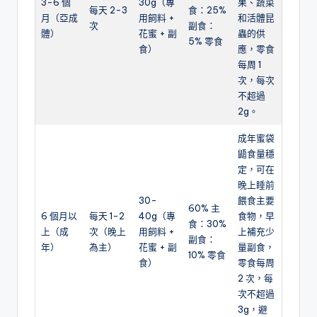
3-6 個
30g（專
果、蔬菜
每天 2-3
食：25%
月（亞成
用飼料 +
和活體昆
次
副食：
體）
花蜜 + 副
蟲的供
5% 零食
食）
應，零食
每周 1
次，每次
不超過
2g。
成年蜜袋
鼯食量穩
定，可在
晚上睡前
30-
餵食主要
60% 主
6 個月以
每天 1-2
40g（專
食物，早
食：30%
上（成
次（晚上
用飼料 +
上補充少
副食：
年）
為主）
花蜜 + 副
量副食，
10% 零食
食）
零食每周
2 次，每
次不超過
3g，避