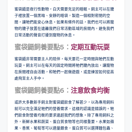
蜜袋鼯是夜行性動物，白天需要充足的睡眠。飼主可以在籠
子裡放置一個黑暗、安靜的睡袋，製造一個相對密閉的空
間，讓牠們能安心休息。如果有條件的話，我們也可以將寵
物的籠子放置在遠離我們日常活動區域的房間內，避免我們
日常活動的聲音打擾到寵物的休息。
蜜袋鼯飼養要點5：
定期互動玩耍
蜜袋鼯非常需要主人的陪伴，每天要花一定時間與牠們互動
玩耍。飼主可以在每天的固定時間將牠們籠內放出，讓寵物
在房間裡自由活動，和牠們一起做遊戲，或是練習如何從高
處飛至主人手中。
蜜袋鼯飼養要點6：
注意飲食均衡
或許大多數新手飼主對蜜袋鼯飲食了解甚少，以為專用飼料
就可以完全滿足牠們的營養需求，這樣的認識是錯誤的。牠
們飲食對營養均衡的要求遠超我們的想象。除了專用飼料之
外，新鮮水果和蔬菜、蛋白質食物等也同樣重要。水果如蘋
果、香蕉、葡萄等可以適量餵食，蛋白質可以選擇麵包蟲、