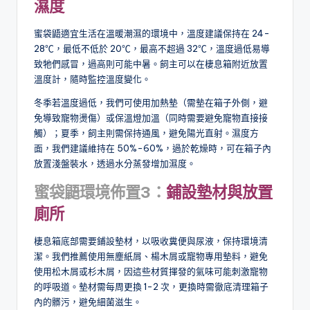
濕度
蜜袋鼯適宜生活在溫暖潮濕的環境中，溫度建議保持在 24-
28℃，最低不低於 20℃，最高不超過 32℃，溫度過低易導
致牠們感冒，過高則可能中暑。飼主可以在棲息箱附近放置
溫度計，隨時監控溫度變化。
冬季若溫度過低，我們可使用加熱墊（需墊在箱子外側，避
免導致寵物燙傷）或保溫燈加溫（同時需要避免寵物直接接
觸）；夏季，飼主則需保持通風，避免陽光直射。濕度方
面，我們建議維持在 50%-60%，過於乾燥時，可在箱子內
放置淺盤裝水，透過水分蒸發增加濕度。
蜜袋鼯環境佈置
3
：
鋪設墊材與放置
廁所
棲息箱底部需要鋪設墊材，以吸收糞便與尿液，保持環境清
潔。我們推薦使用無塵紙屑、楊木屑或寵物專用墊料，避免
使用松木屑或杉木屑，因這些材質揮發的氣味可能刺激寵物
的呼吸道。墊材需每周更換 1-2 次，更換時需徹底清理箱子
內的髒污，避免細菌滋生。