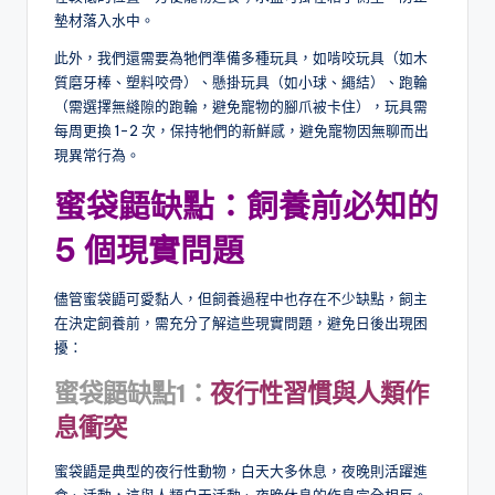
墊材落入水中。
此外，我們還需要為牠們準備多種玩具，如啃咬玩具（如木
質磨牙棒、塑料咬骨）、懸掛玩具（如小球、繩結）、跑輪
（需選擇無縫隙的跑輪，避免寵物的腳爪被卡住），玩具需
每周更換 1-2 次，保持牠們的新鮮感，避免寵物因無聊而出
現異常行為。
蜜袋鼯缺點：飼養前必知的
5 個現實問題
儘管蜜袋鼯可愛黏人，但飼養過程中也存在不少缺點，飼主
在決定飼養前，需充分了解這些現實問題，避免日後出現困
擾：
蜜袋鼯
缺點
1：
夜行性習慣與人類作
息衝突
蜜袋鼯是典型的夜行性動物，白天大多休息，夜晚則活躍進
食、活動，這與人類白天活動、夜晚休息的作息完全相反。