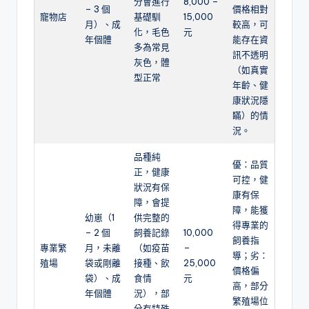
分會進行
8,000 –
– 3 個
價格相對
寵物店
基礎馴
15,000
月）、成
較高，可
化，毛色
元
年個體
能存在資
多為常見
訊不透明
灰色，體
（如真實
型正常
年齡、健
康狀況隱
瞞）的情
況。
品種純
優：品質
正，健康
可控，健
狀況有保
康有保
障，會提
障，能獲
幼崽（1
供完整的
得專業的
– 2 個
飼養記錄
10,000
飼養指
專業繁
月，未離
（如疫苗
–
導；劣：
殖場
袋或剛離
接種、飲
25,000
價格偏
袋）、成
食情
元
高，部分
年個體
況），部
繁殖場位
分有特殊