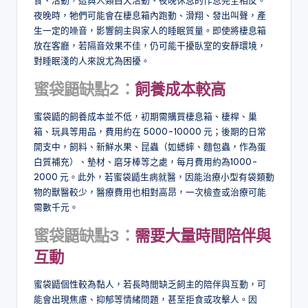
夜晚時，牠們可能會在棲息箱內跑動、滑翔、發出叫聲，產
生一定的噪音，影響飼主與家人的睡眠質量。即使將棲息箱
放在客廳，若隔音效果不佳，仍可能干擾臥室的安靜環境，
對睡眠淺的人來說尤為困擾。
蜜袋鼯缺點
2
：
飼養成本較高
蜜袋鼯的飼養成本並不低，初期需購買棲息箱、棲桿、巢
箱、玩具等用品，費用約在 5000-10000 元；後期的日常
開支中，飼料、新鮮水果、昆蟲（如蟋蟀、麵包蟲，作為蛋
白質補充）、墊材、磨牙棒等之處，每月費用約為1000-
2000 元。此外，若蜜袋鼯生病就醫，因能治療小型有袋類動
物的獸醫較少，醫療費用也相對高昂，一次檢查或治療可能
需數千元。
蜜袋鼯缺點
3
：
需要大量時間陪伴與
互動
蜜袋鼯個性較為黏人，若長時間缺乏飼主的陪伴與互動，可
能會出現焦慮、抑郁等情緒問題，甚至拒食或攻擊人。因