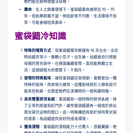
牠們能在樹林間靈活穿梭。
壽命
：在人工飼養環境下，蜜袋鼯壽命通常在 10 – 15
年。但如果飼養不當，例如飲食不均衡、生活環境不佳
等，可能會縮短其壽命。
蜜袋鼯冷知識
特殊的哺育方式
：母蜜袋鼯懷孕期僅有 16 天左右，出生
時幼鼯非常小，像顆小豆子。出生後，幼鼯會自行爬進
母親的育兒袋中，在裡面繼續發育，直到能夠獨立生
活，這個過程大約需要 2 – 3 個月。
發情的特殊氣味
：雄性蜜袋鼯在發情期，會散發出一種
特殊的氣味，用來吸引雌性。這種氣味對於人類來說可
能有些刺鼻，也算是牠們在求偶時的一個有趣特徵。
具有雙重排泄系統
：蜜袋鼯有一個特殊的排泄系統，除
了正常的尿道和肛門外，雌性蜜袋鼯還有一個用於排出
育兒袋分泌物的開口。這一特殊構造有助於保持育兒袋
的清潔，為幼鼯提供良好的成長環境。
擅長滑翔
：蜜袋鼯的滑翔能力十分驚人，憑藉翼膜，牠
們能在樹木間滑翔數十公尺的距離。在滑翔時，蜜袋鼯