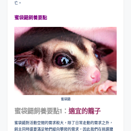
亡。
蜜袋鼯飼養要點
蜜袋鼯
蜜袋鼯飼養要點1：
適宜的籠子
蜜袋鼯對活動空間的需求較大，除了日常走動的需求之外，
飼主同時還要滿足牠們縱向攀爬的需求，因此我們在挑選籠