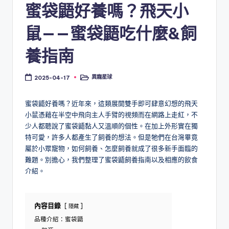
蜜袋鼯好養嗎？飛天小
鼠——蜜袋鼯吃什麼&飼
養指南
異寵星球
2025-04-17
Posted
in
蜜袋鼯好養嗎？近年來，這類展開雙手即可肆意幻想的飛天
小鼠憑藉在半空中飛向主人手臂的視頻而在網路上走紅，不
少人都聽說了蜜袋鼯黏人又溫順的個性。在加上外形實在獨
特可愛，許多人都產生了飼養的想法。但是牠們在台灣畢竟
屬於小眾寵物，如何飼養、怎麼飼養就成了很多新手面臨的
難題。別擔心，我們整理了蜜袋鼯飼養指南以及相應的飲食
介紹。
內容目錄
隱藏
品種介紹：蜜袋鼯