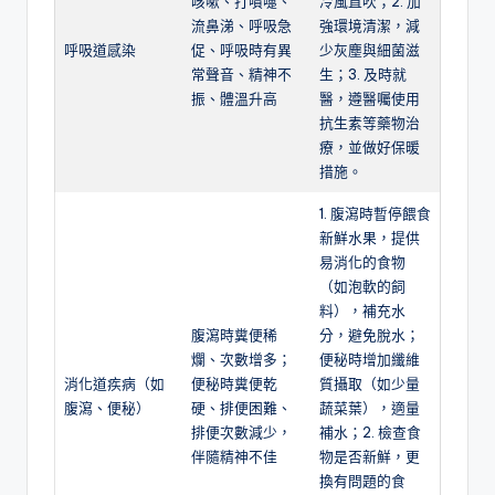
咳嗽、打噴嚏、
冷風直吹；2. 加
流鼻涕、呼吸急
強環境清潔，減
呼吸道感染
促、呼吸時有異
少灰塵與細菌滋
常聲音、精神不
生；3. 及時就
振、體溫升高
醫，遵醫囑使用
抗生素等藥物治
療，並做好保暖
措施。
1. 腹瀉時暫停餵食
新鮮水果，提供
易消化的食物
（如泡軟的飼
料），補充水
腹瀉時糞便稀
分，避免脫水；
爛、次數增多；
便秘時增加纖維
消化道疾病（如
便秘時糞便乾
質攝取（如少量
腹瀉、便秘）
硬、排便困難、
蔬菜葉），適量
排便次數減少，
補水；2. 檢查食
伴隨精神不佳
物是否新鮮，更
換有問題的食