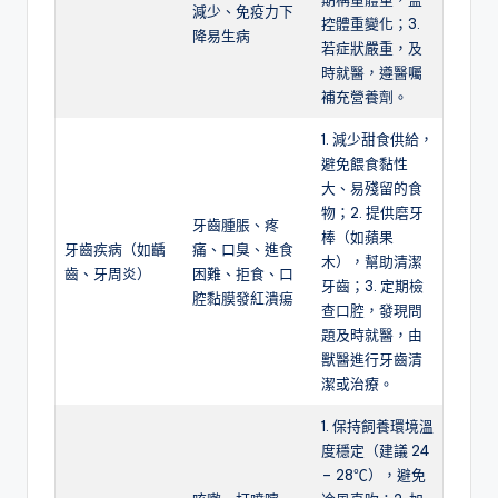
減少、免疫力下
控體重變化；3.
降易生病
若症狀嚴重，及
時就醫，遵醫囑
補充營養劑。
1. 減少甜食供給，
避免餵食黏性
大、易殘留的食
物；2. 提供磨牙
牙齒腫脹、疼
棒（如蘋果
牙齒疾病（如齲
痛、口臭、進食
木），幫助清潔
齒、牙周炎）
困難、拒食、口
牙齒；3. 定期檢
腔黏膜發紅潰瘍
查口腔，發現問
題及時就醫，由
獸醫進行牙齒清
潔或治療。
1. 保持飼養環境溫
度穩定（建議 24
– 28℃），避免