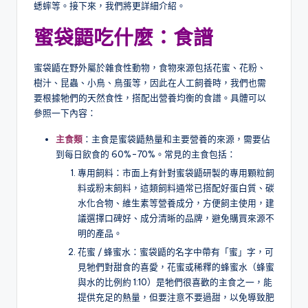
蟋蟀等。接下來，我們將更詳細介紹。
蜜袋鼯吃什麼：食譜
蜜袋鼯在野外屬於雜食性動物，食物來源包括花蜜、花粉、
樹汁、昆蟲、小鳥、鳥蛋等，因此在人工飼養時，我們也需
要根據牠們的天然食性，搭配出營養均衡的食譜。具體可以
參照一下內容：
主食類
：主食是蜜袋鼯熱量和主要營養的來源，需要佔
到每日飲食的 60%-70%。常見的主食包括：
專用飼料：市面上有針對蜜袋鼯研製的專用顆粒飼
料或粉末飼料，這類飼料通常已搭配好蛋白質、碳
水化合物、維生素等營養成分，方便飼主使用，建
議選擇口碑好、成分清晰的品牌，避免購買來源不
明的產品。
花蜜 / 蜂蜜水：蜜袋鼯的名字中帶有「蜜」字，可
見牠們對甜食的喜愛，花蜜或稀釋的蜂蜜水（蜂蜜
與水的比例約 1:10）是牠們很喜歡的主食之一，能
提供充足的熱量，但要注意不要過甜，以免導致肥