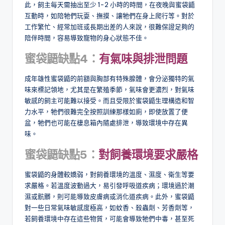
此，飼主每天需抽出至少 1-2 小時的時間，在夜晚與蜜袋鼯
互動時，如陪牠們玩耍、撫摸、讓牠們在身上爬行等。對於
工作繁忙、經常加班或長期出差的人來說，很難保證足夠的
陪伴時間，容易導致寵物的身心狀態不佳。
蜜袋鼯缺點
4
：
有氣味與排泄問題
成年雄性蜜袋鼯的前額與胸部有特殊腺體，會分泌獨特的氣
味來標記領地，尤其是在繁殖季節，氣味會更濃烈，對氣味
敏感的飼主可能難以接受。而且受限於蜜袋鼯生理構造和智
力水平，牠們很難完全按照訓練那樣如廁，即使放置了便
盆，牠們也可能在棲息箱內隨處排泄，導致環境中存在異
味。
蜜袋鼯缺點
5
：
對飼養環境要求嚴格
蜜袋鼯的身體較嬌弱，對飼養環境的溫度、濕度、衛生等要
求嚴格。若溫度波動過大，易引發呼吸道疾病；環境過於潮
濕或骯髒，則可能導致皮膚病或消化道疾病。此外，蜜袋鼯
對一些日常氣味敏感度極高，如蚊香、殺蟲劑、芳香劑等，
若飼養環境中存在這些物質，可能會導致牠們中毒，甚至死