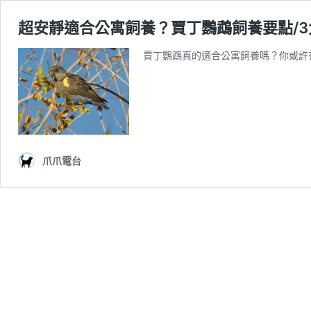
超安靜適合公寓飼養？賈丁鸚鵡飼養要點/3
賈丁鸚鵡真的適合公寓飼養嗎？你或許
爪爪電台