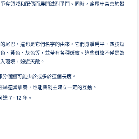
為爭奪領域和配偶而展開激烈爭鬥。同時，瘤尾守宮善於攀
瘤的尾巴，這也是它們名字的由來。它們身體扁平，四肢短
褐色、黃色、灰色等，並帶有各種斑紋。這些斑紋不僅是為
融入環境，躲避天敵。
，部分個體可能少於或多於這個長度。
經過適當馴養，也能與飼主建立一定的互動。
7- 12 年。