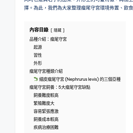
擇。為此，我們為大家整理瘤尾守宮環境佈置、飲食
內容目錄
隱藏
品種介紹：瘤尾守宮
起源
習性
外形
瘤尾守宮種類介紹
細皮瘤尾守宮 (Nephrurus levis) 的三個亞種
瘤尾守宮飼養：5大瘤尾守宮缺點
飼養難度較高
繁殖難度大
容易緊張應激
飼養成本較高
疾病治療困難