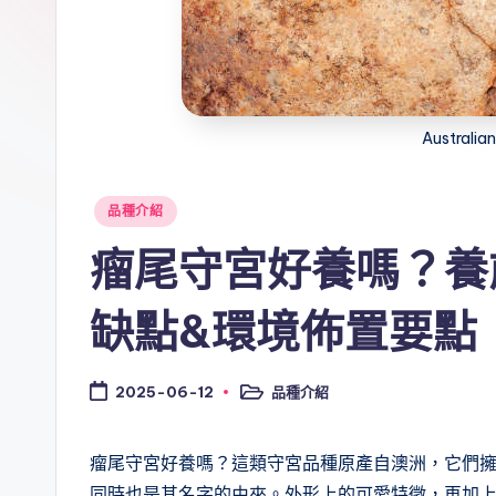
Australian
Posted
品種介紹
in
瘤尾守宮好養嗎？養
缺點&環境佈置要點
品種介紹
2025-06-12
Posted
in
瘤尾守宮好養嗎？這類守宮品種原產自澳洲，它們
同時也是其名字的由來。外形上的可愛特徵，再加