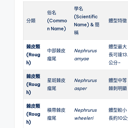
學名
俗名
(Scientific
分類
(Commo
體型特徵
Name) & 簡
n Name)
稱
棘皮類
體型最大
中部棘皮
Nephrurus
(Roug
長可達13.
瘤尾
amyae
h)
公分
–
棘皮類
星斑棘皮
Nephrurus
體型中等
(Roug
瘤尾
asper
棘刺明顯
h)
棘皮類
橫帶棘皮
Nephrurus
體型較小
(Roug
瘤尾
wheeleri
長約10公
h)