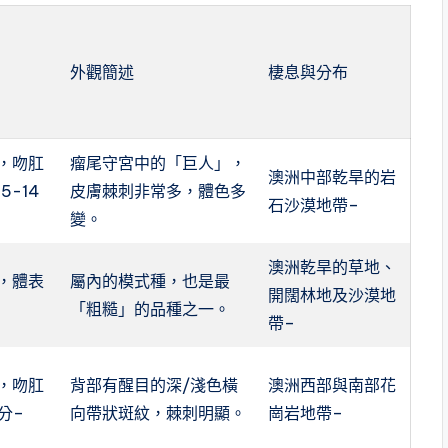
外觀簡述
棲息與分布
，吻肛
瘤尾守宮中的「巨人」，
澳洲中部乾旱的岩
5-14
皮膚棘刺非常多，體色多
石沙漠地帶
–
變。
澳洲乾旱的草地、
，體表
屬內的模式種，也是最
開闊林地及沙漠地
「粗糙」的品種之一。
帶
–
，吻肛
背部有醒目的深/淺色橫
澳洲西部與南部花
分
–
向帶狀斑紋，棘刺明顯。
崗岩地帶
–