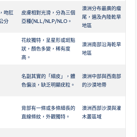
澳洲分布最廣的瘤
，吻肛
皮膚相對光滑，分為三個
尾，遍及內陸乾旱
1公分
亞種(NLL/NLP/NLO。
地區
花紋獨特，呈星形或斑點
澳洲南部沿海乾旱
狀，顏色多變，稀有度
地區
高。
名副其實的「細皮」，體
澳洲中部與西南部
色偏淡，缺乏明顯疣粒。
的沙漠地帶
背部有一條或多條細長的
澳洲西部沙漠與灌
直線條紋，外觀獨特。
木叢區域