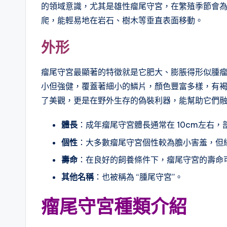
的領域意識，尤其是雄性瘤尾守宮，在繁殖季節會
爬，能輕易地在岩石、樹木等垂直表面移動。
外形
瘤尾守宮最顯著的特徵就是它肥大、膨脹得形似腫
小但強健，覆蓋著細小的鱗片，顏色豐富多樣，有
了美觀，更是在野外生存的偽裝利器，能幫助它們
體長
：成年瘤尾守宮體長通常在 10cm左右
個性
：大多數瘤尾守宮個性較為膽小害羞，但
壽命
：在良好的飼養條件下，瘤尾守宮的壽命可達 
其他名稱
：也被稱為 “腫尾守宮”。
瘤尾守宮種類介紹