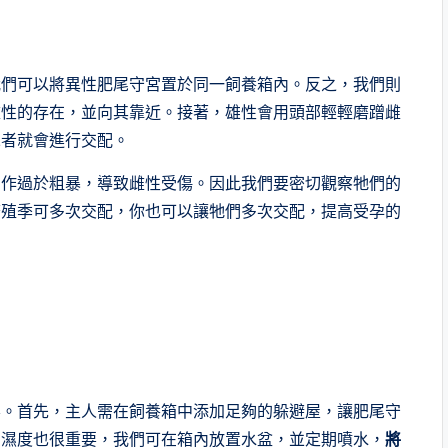
我們可以將異性肥尾守宮置於同一飼養箱內。反之，我們則
雌性的存在，並向其靠近。接著，雄性會用頭部輕輕磨蹭雌
二者就會進行交配。
動作過於粗暴，導致雌性受傷。因此我們要密切觀察牠們的
繁殖季可多次交配，你也可以讓牠們多次交配，提高受孕的
要。首先，主人需在飼養箱中添加足夠的躲避屋，讓肥尾守
的濕度也很重要，我們可在箱內放置水盆，並定期噴水，
將