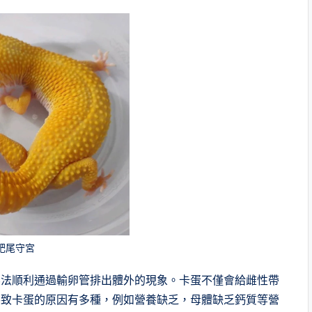
肥尾守宮
無法順利通過輸卵管排出體外的現象。卡蛋不僅會給雌性帶
導致卡蛋的原因有多種，例如營養缺乏，母體缺乏鈣質等營