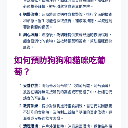
嘗試催吐。但需注意，貓咪的體質較為嬌弱，催吐過程
必須格外謹慎，避免引起窒息等其他危險。
送醫治療
：及時將貓咪送往寵物醫院，進行全面的檢查
和治療。醫生可能會採取洗胃、補液等措施，以減輕葡
萄對身體的傷害。
細心照顧
：治療後，為貓咪提供安靜舒適的恢復環境，
餵食易消化的食物，並按時餵藥和複查，幫助貓咪儘快
康復。
如何預防狗狗和貓咪吃葡
萄？
妥善存放
：將葡萄及葡萄製品（如葡萄乾、葡萄酒等）
放置在貓狗無法接觸到的高處或密閉櫃子中，杜絕它們
誤食的可能性。
教育訓練
：從小對貓狗進行拒食訓練，當它們試圖接觸
不該吃的食物時，及時制止並給予明確的否定信號，逐
漸養成良好的飲食習慣。
清理環境
：在戶外活動時，注意周圍環境，避免貓狗接