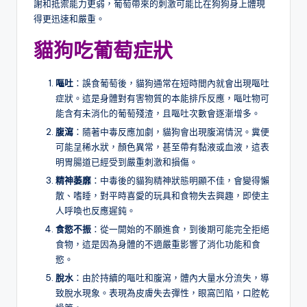
謝和抵禦能力更弱，葡萄帶來的刺激可能比在狗狗身上體現
得更迅速和嚴重。
貓狗吃葡萄症狀
嘔吐
：誤食葡萄後，貓狗通常在短時間內就會出現嘔吐
症狀。這是身體對有害物質的本能排斥反應，嘔吐物可
能含有未消化的葡萄殘渣，且嘔吐次數會逐漸增多。
腹瀉
：隨著中毒反應加劇，貓狗會出現腹瀉情況。糞便
可能呈稀水狀，顏色異常，甚至帶有黏液或血液，這表
明胃腸道已經受到嚴重刺激和損傷。
精神萎靡
：中毒後的貓狗精神狀態明顯不佳，會變得懶
散、嗜睡，對平時喜愛的玩具和食物失去興趣，即使主
人呼喚也反應遲鈍。
食慾不振
：從一開始的不願進食，到後期可能完全拒絕
食物，這是因為身體的不適嚴重影響了消化功能和食
慾。
脫水
：由於持續的嘔吐和腹瀉，體內大量水分流失，導
致脫水現象。表現為皮膚失去彈性，眼窩凹陷，口腔乾