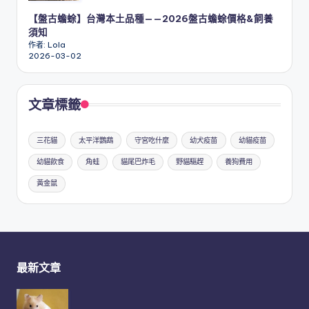
【盤古蟾蜍】台灣本土品種——2026盤古蟾蜍價格&飼養
須知
作者: Lola
2026-03-02
文章標籤
三花貓
太平洋鸚鵡
守宮吃什麼
幼犬疫苗
幼貓疫苗
幼貓飲食
角蛙
貓尾巴炸毛
野貓驅趕
養狗費用
黃金鼠
最新文章