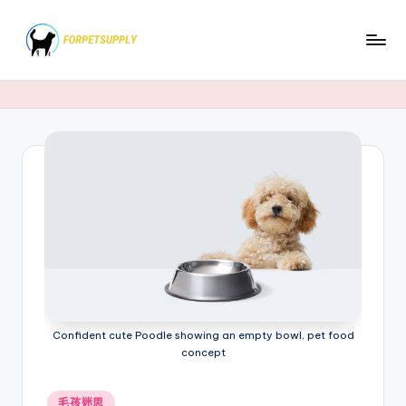
Skip
to
content
Confident cute Poodle showing an empty bowl, pet food
concept
Posted
毛孩迷思