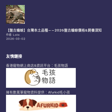
【盤古蟾蜍】台灣本土品種——2026盤古蟾蜍價格&飼養須知
作者: Lola
2026-03-02
友情鏈接
香港寵物網上商店&資訊平台：毛孩物語
擁有數萬筆寵物資料提供：Afurkid毛小孩