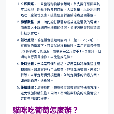
立即觀察
：一旦發現狗狗誤食葡萄，首先要仔細觀察其
症狀表現。記錄下誤食的時間、大致數量，以及出現的
嘔吐、腹瀉等反應，這些信息對後續治療至關重要。
聯繫獸醫
：第一時間撥打獸醫診所或寵物醫院的電話，
向專業人士詳細描述狗狗的情況，並按照獸醫的建議進
行初步處理。
催吐處理
：若在誤食後短時間內（一般 1 – 2 小時），
在獸醫的指導下，可嘗試給狗狗催吐。常用方法是使用
3% 的過氧化氫溶液，劑量為每公斤體重 1 – 2 毫升，但
切勿自行盲目操作，以免造成危險。
及時送醫
：無論是否催吐成功，都應盡快將狗狗送往寵
物醫院。醫生會進行全面檢查，包括血液檢測、尿液分
析等，以確定腎臟受損程度，並制定相應的治療方案，
如靜脈輸液、透析等。
後續護理
：治療期間，嚴格遵從醫囑餵食特殊處方糧，
避免增加腎臟負擔。同時，密切觀察狗狗的恢復情況，
定期帶回醫院複查。
貓咪吃葡萄怎麼辦？