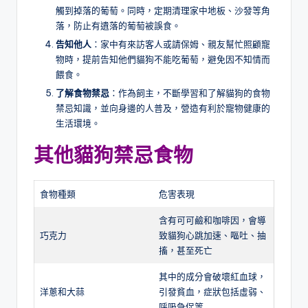
觸到掉落的葡萄。同時，定期清理家中地板、沙發等角
落，防止有遺落的葡萄被誤食。
告知他人
：家中有來訪客人或請保姆、親友幫忙照顧寵
物時，提前告知他們貓狗不能吃葡萄，避免因不知情而
餵食。
了解食物禁忌
：作為飼主，不斷學習和了解貓狗的食物
禁忌知識，並向身邊的人普及，營造有利於寵物健康的
生活環境。
其他貓狗禁忌食物
食物種類
危害表現
含有可可鹼和咖啡因，會導
巧克力
致貓狗心跳加速、嘔吐、抽
搐，甚至死亡
其中的成分會破壞紅血球，
洋蔥和大蒜
引發貧血，症狀包括虛弱、
呼吸急促等