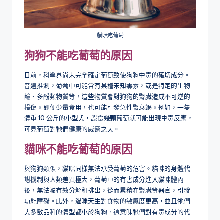
貓咪吃葡萄
狗狗不能吃葡萄的原因
目前，科學界尚未完全確定葡萄致使狗狗中毒的確切成分。
普遍推測，葡萄中可能含有某種未知毒素，或是特定的生物
鹼、多酚類物質等，這些物質會對狗狗的腎臟造成不可逆的
損傷。即便少量食用，也可能引發急性腎衰竭。例如，一隻
體重 10 公斤的小型犬，誤食幾顆葡萄就可能出現中毒反應，
可見葡萄對牠們健康的威脅之大。
貓咪不能吃葡萄的原因
與狗狗類似，貓咪同樣無法承受葡萄的危害。貓咪的身體代
謝機制與人類差異極大，葡萄中的有害成分進入貓咪體內
後，無法被有效分解和排出，從而累積在腎臟等器官，引發
功能障礙。此外，貓咪天生對食物的敏感度更高，並且牠們
大多數品種的體型都小於狗狗，這意味牠們對有毒成分的代