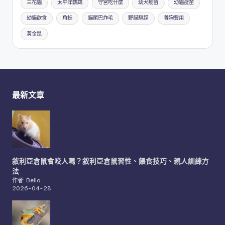
三花貓
太平洋鸚鵡
守宮吃什麼
幼犬疫苗
幼貓疫苗
幼貓飲食
角蛙
貓尾巴炸毛
野貓驅趕
養狗費用
黃金鼠
最新文章
敘利亞倉鼠會咬人嗎？敘利亞倉鼠習性、餵食技巧、親人訓練方
法
作者: Bella
2026-04-28