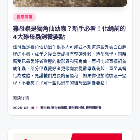
Posted
健康照護
in
雞母蟲是獨角仙幼蟲？新手必看！化蛹前的
4大雞母蟲飼養要點
雞母蟲是獨角仙幼蟲？很多人可能並不知道這些外表白白胖
胖的小蟲，成年之後會變成擁有堅硬外殼、造型兇悍，同時
廣受昆蟲愛好者歡迎的揪形蟲和獨角仙。而相比起直接飼養
成年蟲，部分甲蟲愛好者更傾向於從雞母蟲養起，直至其蛹
化為成體，見證牠們成長的全過程。如果你也想體驗這一過
程，不要忘了了解一些化蛹前的雞母蟲飼養要點！
阅读详情
Tags:
雞母蟲
,
雞母蟲價格
,
雞母蟲分辨
,
雞母蟲飼養
2025-05-15