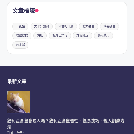
文章標籤
三花貓
太平洋鸚鵡
守宮吃什麼
幼犬疫苗
幼貓疫苗
幼貓飲食
角蛙
貓尾巴炸毛
野貓驅趕
養狗費用
黃金鼠
最新文章
敘利亞倉鼠會咬人嗎？敘利亞倉鼠習性、餵食技巧、親人訓練方
法
作者: Bella