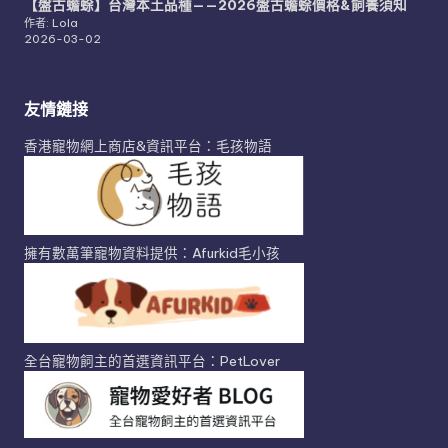
【盤古蟾蜍】台灣本土品種——2026盤古蟾蜍價格&飼養須知
作者: Lola
2026-03-02
友情鏈接
香港寵物網上商店&資訊平台：毛孩物語
擁有數萬筆寵物資料提供：Afurkid毛小孩
全台寵物飼主的首選資訊平台：PetLover