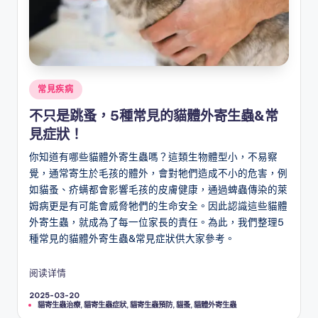
Posted
常見疾病
in
不只是跳蚤，5種常見的貓體外寄生蟲&常
見症狀！
你知道有哪些貓體外寄生蟲嗎？這類生物體型小，不易察
覺，通常寄生於毛孩的體外，會對牠們造成不小的危害，例
如貓蚤、疥螨都會影響毛孩的皮膚健康，通過蜱蟲傳染的萊
姆病更是有可能會威脅牠們的生命安全。因此認識這些貓體
外寄生蟲，就成為了每一位家長的責任。為此，我們整理5
種常見的貓體外寄生蟲&常見症狀供大家參考。
阅读详情
2025-03-20
Tags:
貓寄生蟲治療
,
貓寄生蟲症狀
,
貓寄生蟲預防
,
貓蚤
,
貓體外寄生蟲