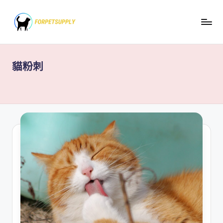
Skip
to
content
貓粉刺