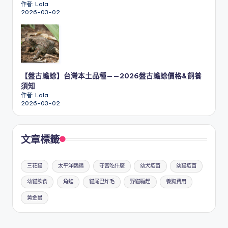
作者: Lola
2026-03-02
【盤古蟾蜍】台灣本土品種——2026盤古蟾蜍價格&飼養
須知
作者: Lola
2026-03-02
文章標籤
三花貓
太平洋鸚鵡
守宮吃什麼
幼犬疫苗
幼貓疫苗
幼貓飲食
角蛙
貓尾巴炸毛
野貓驅趕
養狗費用
黃金鼠