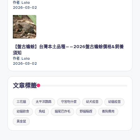
作者: Lola
2026-03-02
【盤古蟾蜍】台灣本土品種——2026盤古蟾蜍價格&飼養
須知
作者: Lola
2026-03-02
文章標籤
三花貓
太平洋鸚鵡
守宮吃什麼
幼犬疫苗
幼貓疫苗
幼貓飲食
角蛙
貓尾巴炸毛
野貓驅趕
養狗費用
黃金鼠