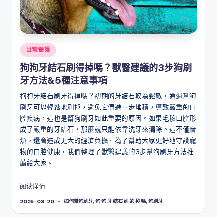
Posted
日常養護
in
狗狗牙結石刷得掉嗎？獸醫建議的3步狗刷
牙方法&5種注意事項
狗狗牙結石刷牙得掉嗎？初期的牙結石較為鬆散，通過幫狗
刷牙可以輕鬆地刷掉，避免它們進一步堆積，導致嚴重的口
腔疾病，這也是幫狗刷牙如此重要的原因。如果毛孩口腔形
成了嚴重的牙結石，那麼就只能依靠洗牙來清除。這不僅麻
煩，還會造成更大的經濟負擔。為了幫助大家更好地守護寵
物的口腔健康，我們整理了獸醫建議的3步幫狗刷牙方法推
薦給大家。
阅读详情
Tags:
如何幫狗刷牙
,
狗 狗 牙 結石 刷 的 掉 嗎
,
狗刷牙
2025-03-20