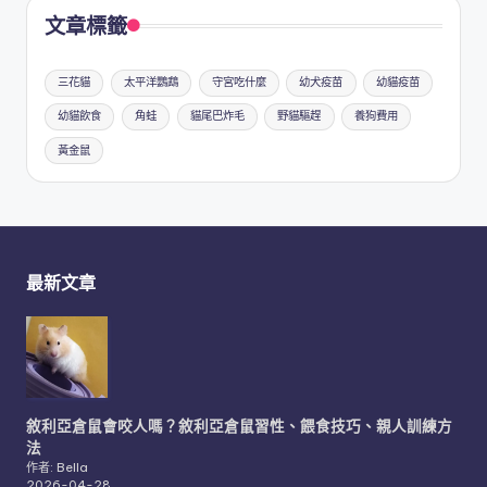
文章標籤
三花貓
太平洋鸚鵡
守宮吃什麼
幼犬疫苗
幼貓疫苗
幼貓飲食
角蛙
貓尾巴炸毛
野貓驅趕
養狗費用
黃金鼠
最新文章
敘利亞倉鼠會咬人嗎？敘利亞倉鼠習性、餵食技巧、親人訓練方
法
作者: Bella
2026-04-28