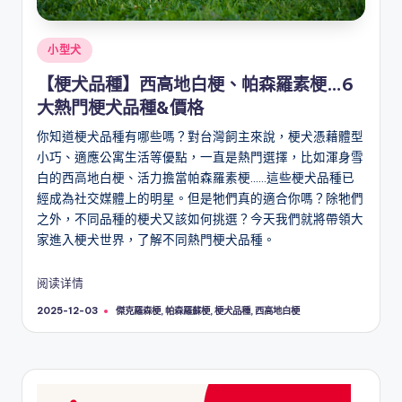
Posted
小型犬
in
【梗犬品種】西高地白梗、帕森羅素梗…6
大熱門梗犬品種&價格
你知道梗犬品種有哪些嗎？對台灣飼主來說，梗犬憑藉體型
小巧、適應公寓生活等優點，一直是熱門選擇，比如渾身雪
白的西高地白梗、活力擔當帕森羅素梗……這些梗犬品種已
經成為社交媒體上的明星。但是牠們真的適合你嗎？除牠們
之外，不同品種的梗犬又該如何挑選？今天我們就將帶領大
家進入梗犬世界，了解不同熱門梗犬品種。
阅读详情
Tags:
傑克羅森梗
,
帕森羅蘇梗
,
梗犬品種
,
西高地白梗
2025-12-03