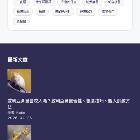
三花貓
太平洋鸚鵡
守宮吃什麼
幼犬疫苗
幼貓疫苗
幼貓飲食
角蛙
貓尾巴炸毛
野貓驅趕
養狗費用
黃金鼠
最新文章
敘利亞倉鼠會咬人嗎？敘利亞倉鼠習性、餵食技巧、親人訓練方
法
作者: Bella
2026-04-28