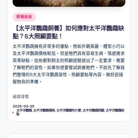
Posted
飼養指南
in
【太平洋鸚鵡飼養】如何應對太平洋鸚鵡缺
點？5大照顧要點！
太平洋鸚鵡擁有非常多的優點，例如外觀美麗、體型小巧以
及太平洋鸚鵡價格較低，但是牠們具有容易生病、情感需求
高等缺點，這些都對飼主的照顧經驗提出了一定要求，需要
了解牠們的習性，如果你想要嘗試飼養牠們，不妨先了解我
們整理的5大太平洋鸚鵡習性、照顧要點等內容，做好迎接
寵物鳥的準備。
阅读详情
2025-03-25
Tags:
太平洋鸚鵡
,
太平洋鸚鵡價格
,
太平洋鸚鵡吃什麼
,
太平洋鸚鵡照顧
,
太平洋鸚鵡缺
點