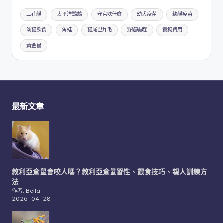
三花貓
太平洋鸚鵡
守宮吃什麼
幼犬疫苗
幼貓疫苗
幼貓飲食
角蛙
貓尾巴炸毛
野貓驅趕
養狗費用
黃金鼠
最新文章
敘利亞倉鼠會咬人嗎？敘利亞倉鼠習性、餵食技巧、親人訓練方
法
作者: Bella
2026-04-28