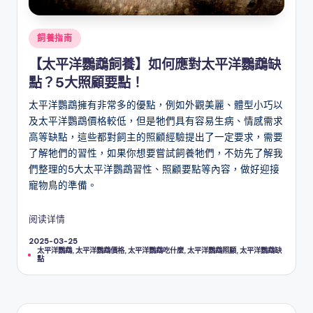
Posted
飼養指南
in
【太平洋鸚鵡飼養】如何應對太平洋鸚鵡缺
點？5大照顧要點！
太平洋鸚鵡擁有非常多的優點，例如外觀美麗、體型小巧以
及太平洋鸚鵡價格較低，但是牠們具有容易生病、情感需求
高等缺點，這些都對飼主的照顧經驗提出了一定要求，需要
了解牠們的習性，如果你想要嘗試飼養牠們，不妨先了解我
們整理的5大太平洋鸚鵡習性、照顧要點等內容，做好迎接
寵物鳥的準備。
阅读详情
2025-03-25
Tags:
太平洋鸚鵡
,
太平洋鸚鵡價格
,
太平洋鸚鵡吃什麼
,
太平洋鸚鵡照顧
,
太平洋鸚鵡缺
點