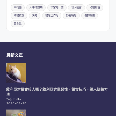
三花貓
太平洋鸚鵡
守宮吃什麼
幼犬疫苗
幼貓疫苗
幼貓飲食
角蛙
貓尾巴炸毛
野貓驅趕
養狗費用
黃金鼠
最新文章
敘利亞倉鼠會咬人嗎？敘利亞倉鼠習性、餵食技巧、親人訓練方
法
作者: Bella
2026-04-28