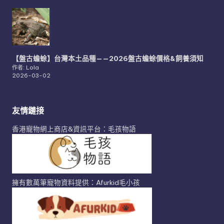
【盤古蟾蜍】台灣本土品種——2026盤古蟾蜍價格&飼養須知
作者: Lola
2026-03-02
友情鏈接
香港寵物網上商店&資訊平台：毛孩物語
擁有數萬筆寵物資料提供：Afurkid毛小孩