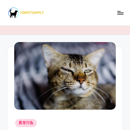
Skip
to
content
Posted
異常行為
in