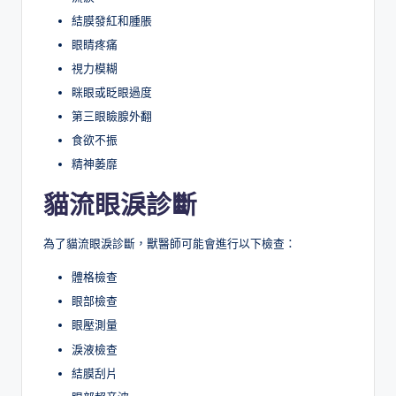
結膜發紅和腫脹
眼睛疼痛
視力模糊
眯眼或眨眼過度
第三眼瞼腺外翻
食欲不振
精神萎靡
貓流眼淚診斷
為了貓流眼淚診斷，獸醫師可能會進行以下檢查：
體格檢查
眼部檢查
眼壓測量
淚液檢查
結膜刮片