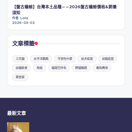
【盤古蟾蜍】台灣本土品種——2026盤古蟾蜍價格&飼養
須知
作者: Lola
2026-03-02
文章標籤
三花貓
太平洋鸚鵡
守宮吃什麼
幼犬疫苗
幼貓疫苗
幼貓飲食
角蛙
貓尾巴炸毛
野貓驅趕
養狗費用
黃金鼠
最新文章