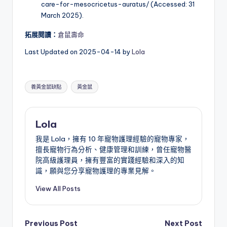
care-for-mesocricetus-auratus/ (Accessed: 31
March 2025).
拓展閱讀：
倉鼠壽命
Last Updated on 2025-04-14 by
Lola
Tags:
養黃金鼠缺點
黃金鼠
Lola
我是 Lola，擁有 10 年寵物護理經驗的寵物專家，
擅長寵物行為分析、健康管理和訓練，曾任寵物醫
院高級護理員，擁有豐富的實踐經驗和深入的知
識，願與您分享寵物護理的專業見解。
View All Posts
Post
Previous Post
Next Post