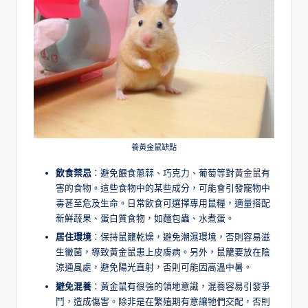
養黃金鼠缺點
飲食禁忌
：避免餵食蔥蒜、巧克力、葡萄等對
黃金鼠
有
害的食物。這些食物中的某些成分，可能會引發寵物中
毒甚至危及生命。日常飲食可選擇專用鼠糧，適量搭配
新鮮蔬果、蛋白質食物，如麵包蟲、水煮蛋。
居住環境
：保持鼠籠乾燥，避免潮濕環境，否則容易滋
生黴菌，導致黃金鼠患上皮膚病。另外，鼠籠要放在陰
涼通風處，避免陽光直射，否則可能因高溫中暑。
避免混養
：黃金鼠有很強的領地意識，混養容易引發爭
鬥，造成傷害。除非是在繁殖期有意讓牠們交配，否則