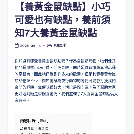
【養黃金鼠缺點】小巧
可愛也有缺點，養前須
知7大養黃金鼠缺點
異寵星球
2025-04-14
Posted
in
你知道有哪些養黃金鼠缺點嗎？作為倉鼠類寵物，牠們像其
他品種那樣小巧可愛、毛色亮眼，同時還具有遠超其他品種
的高智商，因此牠們受到許多人的歡迎。但是其實養黃金鼠
缺點也並不少，例如牠身為夜行動物的牠們可能會打擾我們
夜間的睡眠，糞便味道較大，污染房間空氣。為了幫助大家
更好地判斷是否飼養牠們，我們整理了7大養黃金鼠缺點供大
家參考。
內容目錄
隱藏
品種介紹：黃金鼠