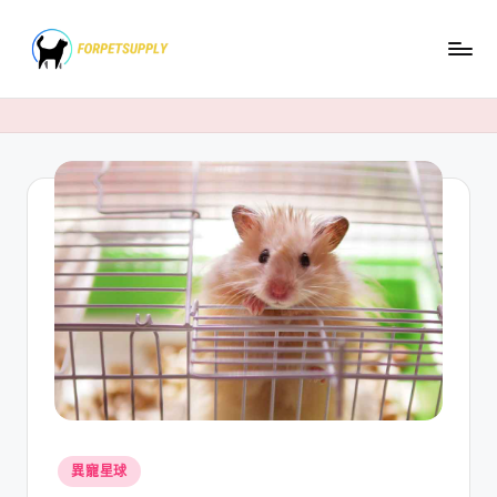
Skip
to
content
Posted
異寵星球
in