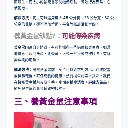
菌滋生。而太小的鼠籠會限制牠們活動，導致行為異常、心
情鬱悶。
解決方法
：飼主可以選用至少 45 公分長、25 公分寬、30 公
分高的鼠籠，還可添加管道、平台等拓展活動空間。
養黃金鼠缺點7：
可能傳染疾病
黃金鼠因為自身體質，有可能攜帶一些病菌和寄生蟲，如漢
他病毒、沙門氏菌、跳蚤等，人類一旦接觸或被叮咬，有感
染疾病的風險。
解決方法
：購買黃金鼠前，飼主可以要求對方出示血統證書
或檢驗報告，確保寵物的健康，沒有攜帶病毒。其次，我們
在接觸黃金鼠前後要洗手，定期為鼠籠消毒，驅除寄生蟲，
避免與生病的黃金鼠親密接觸。
三、養黃金鼠注意事項