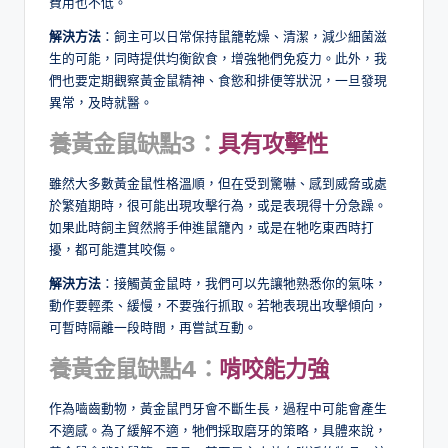
費用也不低。
解決方法
：飼主可以日常保持鼠籠乾燥、清潔，減少細菌滋
生的可能，同時提供均衡飲食，增強牠們免疫力。此外，我
們也要定期觀察黃金鼠精神、食慾和排便等狀況，一旦發現
異常，及時就醫。
養黃金鼠缺點3：
具有攻擊性
雖然大多數黃金鼠性格溫順，但在受到驚嚇、感到威脅或處
於繁殖期時，很可能出現攻擊行為，或是表現得十分急躁。
如果此時飼主貿然將手伸進鼠籠內，或是在牠吃東西時打
擾，都可能遭其咬傷。
解決方法
：接觸黃金鼠時，我們可以先讓牠熟悉你的氣味，
動作要輕柔、緩慢，不要強行抓取。若牠表現出攻擊傾向，
可暫時隔離一段時間，再嘗試互動。
養黃金鼠缺點4：
啃咬能力強
作為嚙齒動物，黃金鼠門牙會不斷生長，過程中可能會產生
不適感。為了緩解不適，牠們採取磨牙的策略，具體來說，