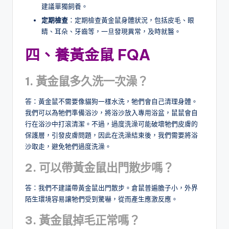
建議單獨飼養。
定期檢查
：定期檢查黃金鼠身體狀況，包括皮毛、眼
睛、耳朵、牙齒等，一旦發現異常，及時就醫。
四、養黃金鼠 FQA
1. 黃金鼠多久洗一次澡？
答：黃金鼠不需要像貓狗一樣水洗，牠們會自己清理身體。
我們可以為牠們準備浴沙，將浴沙放入專用浴盆，鼠鼠會自
行在浴沙中打滾清潔。不過，過度洗澡可能破壞牠們皮膚的
保護層，引發皮膚問題，因此在洗澡結束後，我們需要將浴
沙取走，避免牠們過度洗澡。
2. 可以帶黃金鼠出門散步嗎？
答：我們不建議帶黃金鼠出門散步。倉鼠普遍膽子小，外界
陌生環境容易讓牠們受到驚嚇，從而產生應激反應。
3. 黃金鼠掉毛正常嗎？