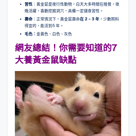
習性
：黃金鼠是夜行性動物，白天大多時間在睡覺，夜
晚活躍，喜歡挖掘洞穴，具備一定儲食習性。
壽命
：正常情況下，黃金鼠壽命
在 2 – 3 年
，少數照料
得宜的，能活到5 年。
毛色：
金黃色、白色、灰色
網友總結！你需要知道的7
大
養黃金鼠缺點