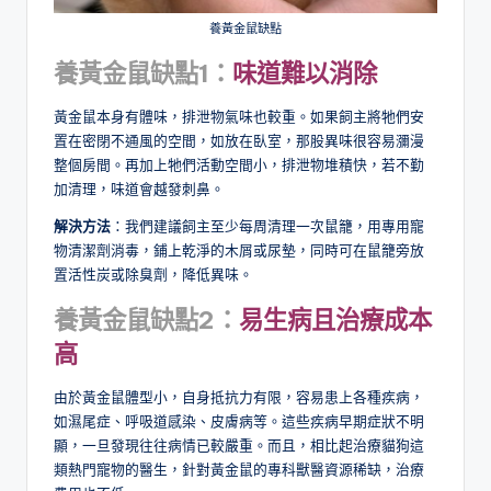
養黃金鼠缺點
養黃金鼠缺點1：
味道難以消除
黃金鼠本身有體味，排泄物氣味也較重。如果飼主將牠們安
置在密閉不通風的空間，如放在臥室，那股異味很容易瀰漫
整個房間。再加上牠們活動空間小，排泄物堆積快，若不勤
加清理，味道會越發刺鼻。
解決方法
：我們建議飼主至少每周清理一次鼠籠，用專用寵
物清潔劑消毒，鋪上乾淨的木屑或尿墊，同時可在鼠籠旁放
置活性炭或除臭劑，降低異味。
養黃金鼠缺點2：
易生病且治療成本
高
由於黃金鼠體型小，自身抵抗力有限，容易患上各種疾病，
如濕尾症、呼吸道感染、皮膚病等。這些疾病早期症狀不明
顯，一旦發現往往病情已較嚴重。而且，相比起治療貓狗這
類熱門寵物的醫生，針對黃金鼠的專科獸醫資源稀缺，治療