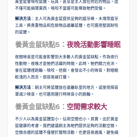
黃金鼠會啃咬鼠籠、玩具，甚至是主人放在附近的物品。這
不僅可能損壞東西，啃咬不當還可能導致牠們受傷。
解決方法
：主人可為黃金鼠提供足夠的磨牙棒、木塊等磨牙
工具，將貴重物品和危險物品遠離鼠籠，也可選用堅固耐咬
的鼠籠。
養黃金鼠缺點5：
夜晚活動影響睡眠
夜間噪音是可能會影響到大多數人的黃金鼠缺點。作為夜行
性動物，夜晚才是牠們活躍的時間。此時，牠們精力充沛，
會在鼠籠裡跑輪、啃咬、挖掘，會發出不小的噪音，對睡眠
較淺的人而言，很容易被打擾。
解決方法
：飼主可將鼠籠放在遠離臥室的地方，或使用隔音
罩減少噪音，也可選用運行時噪音小的跑輪。
養黃金鼠缺點6：
空間需求較大
不少人以為黃金鼠體型小，佔用空間也小。其實，出於黃金
鼠健康的考慮，我們建議飼主為牠們提供足夠的活動空間。
空間合適的鼠籠不僅便於寵物活動，也更容易通風，避免細