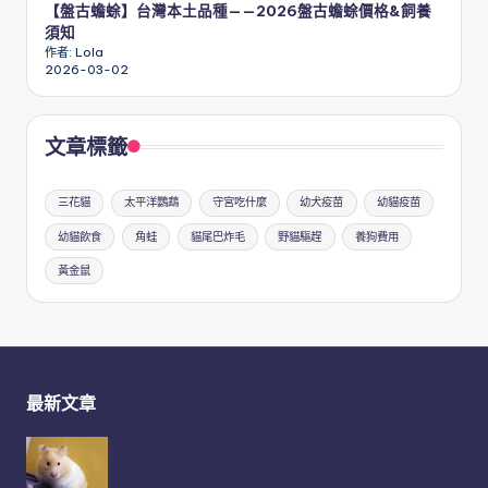
【盤古蟾蜍】台灣本土品種——2026盤古蟾蜍價格&飼養
須知
作者: Lola
2026-03-02
文章標籤
三花貓
太平洋鸚鵡
守宮吃什麼
幼犬疫苗
幼貓疫苗
幼貓飲食
角蛙
貓尾巴炸毛
野貓驅趕
養狗費用
黃金鼠
最新文章