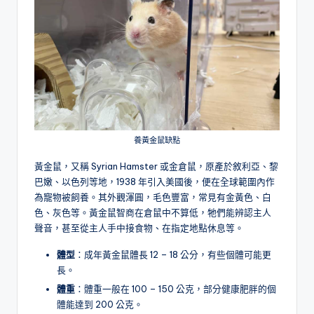
養黃金鼠缺點
黃金鼠，又稱 Syrian Hamster 或金倉鼠，原產於敘利亞、黎
巴嫩、以色列等地，1938 年引入美國後，便在全球範圍內作
為寵物被飼養。其外觀渾圓，毛色豐富，常見有金黃色、白
色、灰色等。黃金鼠智商在倉鼠中不算低，牠們能辨認主人
聲音，甚至從主人手中接食物、在指定地點休息等。
體型
：成年黃金鼠體長 12 – 18 公分，有些個體可能更
長。
體重
：體重一般在 100 – 150 公克，部分健康肥胖的個
體能達到 200 公克。