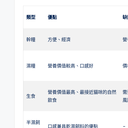
類型
優點
缺
幹糧
方便、經濟
營
濕糧
營養價值較高、口感好
價
營養價值最高、最接近貓咪的自然
需
生食
飲食
風
半濕飼
口感兼具乾濕飼料的優點
–