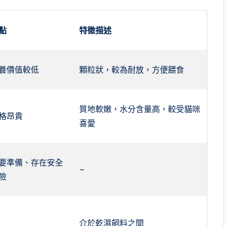
點
特徵描述
養價值較低
顆粒狀，較為耐放，方便餵食
質地軟嫩，水分含量高，較受貓咪
格昂貴
喜愛
要準備、存在安全
–
險
介於乾濕飼料之間