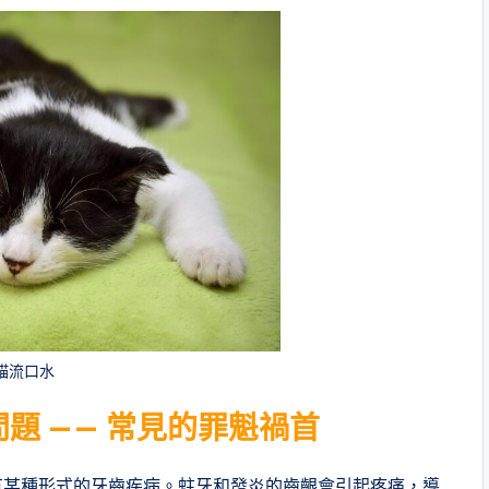
貓流口水
題 —— 常見的罪魁禍首
患有某種形式的牙齒疾病。蛀牙和發炎的齒齦會引起疼痛，導