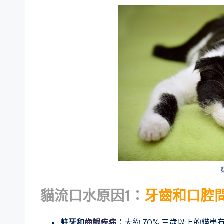
貓流口水原因1：
牙齒和口腔問
蛀牙和
齒齦疾病
：
大約 70% 三歲以上的貓