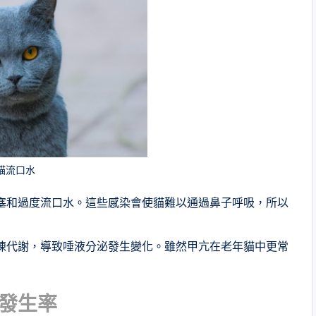
貓流口水
塞和過度流口水。這些感染會使貓難以通過鼻子呼吸，所以
陳代謝，導致唾液分泌發生變化。雖然甲亢在老年貓中更常
發生率