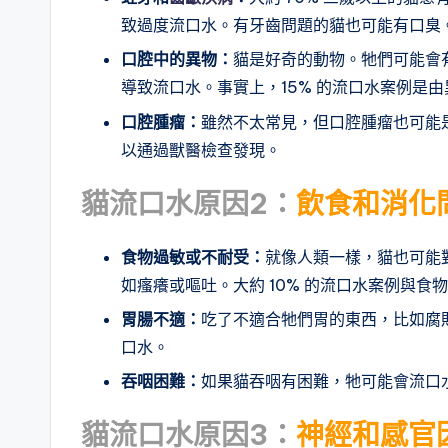
致過度流口水。有牙齒問題的貓也可能有口臭
口腔中的異物
：
貓是好奇的動物。牠們可能會
導致流口水。事實上，15% 的流口水案例是
口腔腫瘤
：
雖然不太常見，但口腔腫瘤也可能是
以通過獸醫檢查發現。
貓流口水原因2：
飲食和消化
食物過敏或不耐受
：
就像人類一樣，貓也可能
如瘙癢或嘔吐。大約 10% 的流口水案例與食
胃腸不適
：
吃了不適合牠們胃的東西，比如腐
口水。
吞咽困難
：
如果貓吞咽有困難，牠可能會流口
貓流口水原因3：
神經和感官