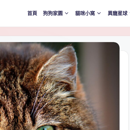
首頁
狗狗家園
貓咪小窩
異寵星球