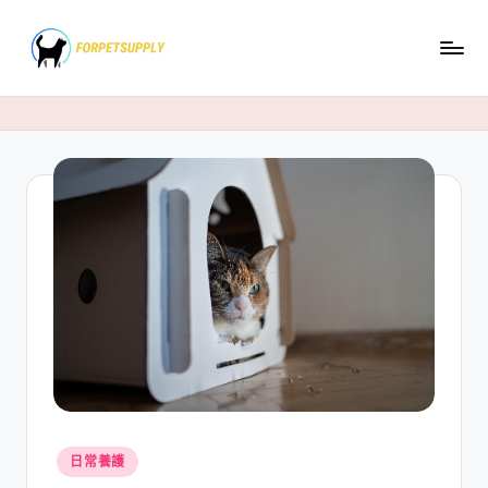
Skip
to
content
Posted
日常養護
in