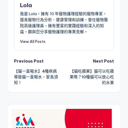
Lola
我是 Lola，擁有 10 年寵物護理經驗的寵物專家，
擅長寵物行為分析、健康管理和訓練，曾任寵物醫
院高級護理員，擁有豐富的實踐經驗和深入的知
識，願與您分享寵物護理的專業見解。
View All Posts
Post
Previous Post
Next Post
【貓一直喝水】4種疾病
【貓吃蘋果】貓可以吃蘋
navigation
導致貓一直喝水，家長須
果嗎？10種貓可以放心吃
知！
的水果