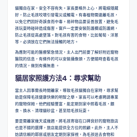
貓獨自在家，安全不容有失。家長要格外上心，將電線隱藏
好，防止毛孩咬壞引發電災或觸電。有毒植物需遠離毛孩，
以免它們因好奇誤食而中毒。易碎物品要妥善放置，避免毛
孩玩耍時碰碎造成傷害。窗戶一定要安裝防護欄或防護網，
防止毛孩從高處墜落。對毛孩有害的食物，比如葡萄、洋蔥
等，必須放在它們無法接觸的地方。
為應對可能的醫療緊急情況，主人出門前要了解好附近寵物
醫院的信息，有條件的可以安裝攝像頭，方便隨時查看毛孩
的情況，做到有備無患 。
貓居家照護方法4：
尋求幫助
當主人因事需長時間離家，導致毛孩貓獨自在家時，尋求幫
助是保障毛孩健康快樂的明智之舉。家長可以考慮聘請專業
的寵物保姆，他們經驗豐富，能定期到家中照看毛孩，餵
食、換水、清理貓砂盆，甚至陪毛孩玩耍。
要是需離家幾天或幾週，將毛孩寄宿在口碑良好的寵物旅店
也是不錯的選擇，旅店能提供全方位的照顧。此外，主人不
妨請信賴的鄰居或朋友定期到家探視，為毛孩送去食物和