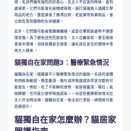
視。毛孩們擁有強烈的好奇心，在主人不在家的時候，會到
處探索。它們可能會在房間裡穿梭，誤打誤撞進入儲藏化學
用品的地方，要是誤食了像漂白劑、老鼠藥等有毒物品，會
立即危害到寵物的生命健康。
此外，它們還可能被窗簾繩纏繞，或是在攀爬高處時不慎墜
落受傷。為了避免這些危險發生，主人在離家前，要全面檢
查家中環境，消除各種安全隱患，讓毛孩在安全的環境中等
待主人歸來 。
貓獨自在家問題3：
醫療緊急情況
貓獨自在家，隱藏著不少醫療緊急情況的風險。毛孩的身體
有時較為敏感，像是腹瀉、嘔吐或呼吸道感染等狀況都有可
能發生。例如，吃了不新鮮的食物，就容易腹瀉、嘔吐；氣
候驟變，也可能引發呼吸道感染。一旦這些醫療緊急情況在
主人外出時出現，貓獨自在家，無法自行求助，病情就可能
迅速惡化。
貓獨自在家怎麼辦？
貓
居家