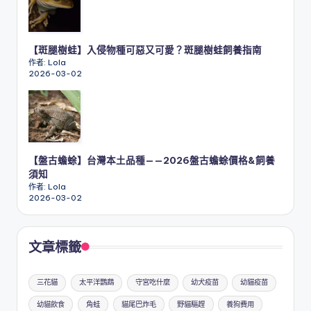
【斑腿樹蛙】入侵物種可惡又可愛？斑腿樹蛙飼養指南
作者: Lola
2026-03-02
【盤古蟾蜍】台灣本土品種——2026盤古蟾蜍價格&飼養
須知
作者: Lola
2026-03-02
文章標籤
三花貓
太平洋鸚鵡
守宮吃什麼
幼犬疫苗
幼貓疫苗
幼貓飲食
角蛙
貓尾巴炸毛
野貓驅趕
養狗費用