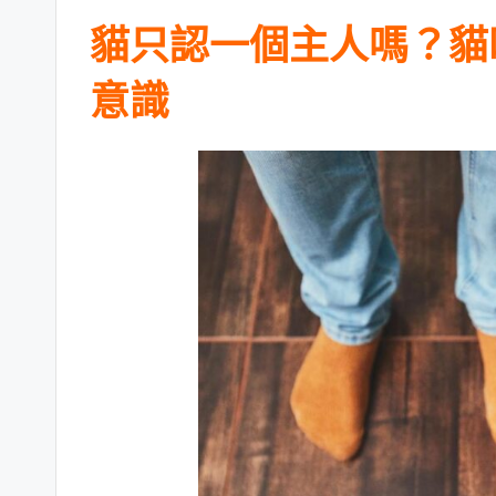
貓
只認一個主人嗎？貓
意識