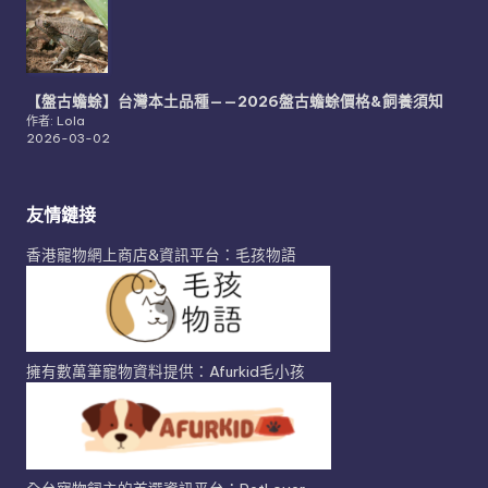
【盤古蟾蜍】台灣本土品種——2026盤古蟾蜍價格&飼養須知
作者: Lola
2026-03-02
友情鏈接
香港寵物網上商店&資訊平台：毛孩物語
擁有數萬筆寵物資料提供：Afurkid毛小孩