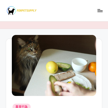
Skip
to
content
Posted
異常行為