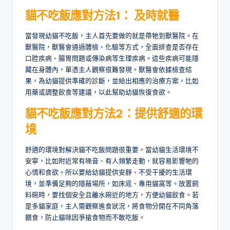
貓不吃飯應對方法
1
：
及時就醫
當發現幼貓不吃飯，主人首先要做的就是帶牠到獸醫院。在
獸醫院，獸醫會通過體檢、化驗等方式，全面排查是否存在
口腔疾病、腸胃問題或傳染病等生理疾病。這些疾病可能隱
藏在身體內，單憑主人觀察很難發現。獸醫會依據檢查結
果，為幼貓提供準確的診斷，並給出相應的治療方案，比如
用藥或調整飲食等建議，以此幫助幼貓恢復食欲。
貓不吃飯應對方法2
：
提供舒適的環
境
舒適的環境對解決貓不吃飯問題很重要。當幼貓生活環境不
安寧，比如附近常有噪音、有人頻繁走動，就容易影響牠的
心情和食欲。所以要給幼貓提供安靜、不受干擾的生活環
境，並準備足夠的隱蔽場所，如床底、專用貓窩等。放置飼
料碗時，要找個安全且離水碗近的地方，方便幼貓飲食。若
是多貓家庭，主人需觀察進食狀況，將食物分開在不同角落
餵食，防止貓咪因爭搶食物而不敢吃飯。