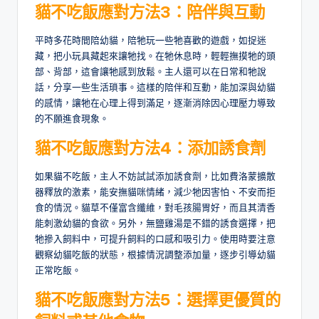
貓不吃飯應對方法3
：
陪伴與互動
平時多花時間陪幼貓，陪牠玩一些牠喜歡的遊戲，如捉迷
藏，把小玩具藏起來讓牠找。在牠休息時，輕輕撫摸牠的頭
部、背部，這會讓牠感到放鬆。主人還可以在日常和牠說
話，分享一些生活瑣事。這樣的陪伴和互動，能加深與幼貓
的感情，讓牠在心理上得到滿足，逐漸消除因心理壓力導致
的不願進食現象。
貓不吃飯應對方法4
：
添加誘食劑
如果貓不吃飯，主人不妨試試添加誘食劑，比如費洛蒙擴散
器釋放的激素，能安撫貓咪情緒，減少牠因害怕、不安而拒
食的情況。貓草不僅富含纖維，對毛孩腸胃好，而且其清香
能刺激幼貓的食欲。另外，無鹽雞湯是不錯的誘食選擇，把
牠摻入飼料中，可提升飼料的口感和吸引力。使用時要注意
觀察幼貓吃飯的狀態，根據情況調整添加量，逐步引導幼貓
正常吃飯。
貓不吃飯應對方法5
：
選擇更優質的