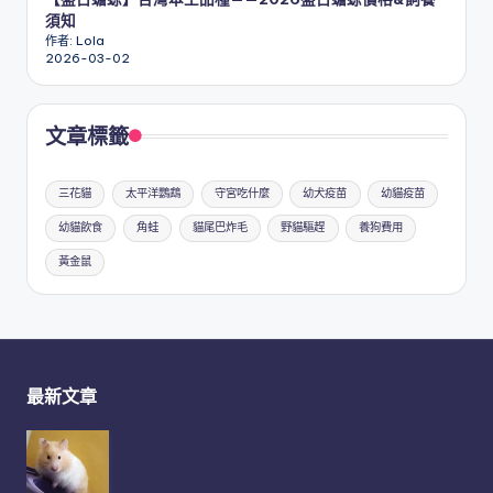
須知
作者: Lola
2026-03-02
文章標籤
三花貓
太平洋鸚鵡
守宮吃什麼
幼犬疫苗
幼貓疫苗
幼貓飲食
角蛙
貓尾巴炸毛
野貓驅趕
養狗費用
黃金鼠
最新文章