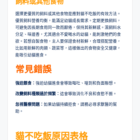
飼料或其他食物
選擇更優質的飼料或其他食物是應對貓不吃飯的有效方法。
優質飼料營養均衡，能滿足幼貓成長需求。定期更換飼料，
可避免因長期食用同一款而厭倦，保持其新鮮感。濕飼料水
分足、味道香，尤其適合不愛喝水的幼貓，能刺激牠們的食
欲。若想自製食物，主人要保證食材新鮮，合理搭配營養，
比如用新鮮的肉類、蔬菜等，這樣做出的食物安全又健康，
能吸引幼貓進食。
常見錯誤
強迫餵食：
強迫幼貓進食會導致嘔吐、嗆到和負面聯想。
改變飼料種類過於頻繁：
這會導致消化不良和食慾不振。
忽視醫療問題：
如果幼貓持續拒食，請務必尋求獸醫的幫
助。
貓不吃飯
原因
表格