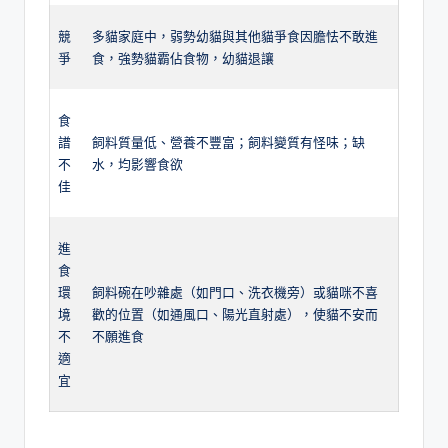
競
多貓家庭中，弱勢幼貓與其他貓爭食因膽怯不敢進
爭
食，強勢貓霸佔食物，幼貓退讓
食
譜
飼料質量低、營養不豐富；飼料變質有怪味；缺
不
水，均影響食欲
佳
進
食
環
飼料碗在吵雜處（如門口、洗衣機旁）或貓咪不喜
境
歡的位置（如通風口、陽光直射處），使貓不安而
不
不願進食
適
宜