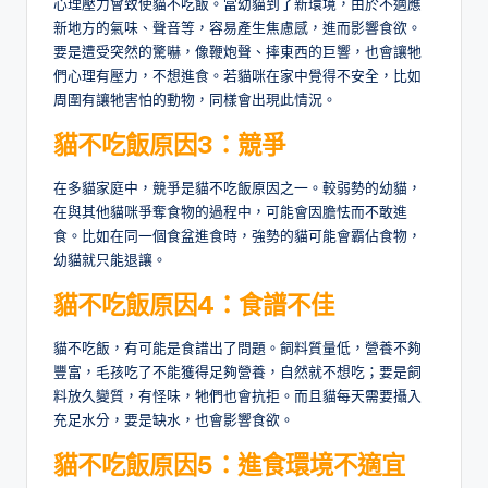
心理壓力會致使貓不吃飯。當幼貓到了新環境，由於不適應
新地方的氣味、聲音等，容易產生焦慮感，進而影響食欲。
要是遭受突然的驚嚇，像鞭炮聲、摔東西的巨響，也會讓牠
們心理有壓力，不想進食。若貓咪在家中覺得不安全，比如
周圍有讓牠害怕的動物，同樣會出現此情況。
貓不吃飯原因3：
競爭
在多貓家庭中，競爭是貓不吃飯原因之一。較弱勢的幼貓，
在與其他貓咪爭奪食物的過程中，可能會因膽怯而不敢進
食。比如在同一個食盆進食時，強勢的貓可能會霸佔食物，
幼貓就只能退讓。
貓不吃飯原因4：食譜不佳
貓不吃飯，有可能是食譜出了問題。飼料質量低，營養不夠
豐富，毛孩吃了不能獲得足夠營養，自然就不想吃；要是飼
料放久變質，有怪味，牠們也會抗拒。而且貓每天需要攝入
充足水分，要是缺水，也會影響食欲。
貓不吃飯原因5：進食環境不適宜