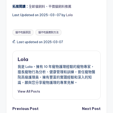
拓展閱讀：
全齡貓飼料
、
平價貓飼料推薦
Last Updated on 2025-03-07 by
Lola
Tags:
貓不吃飯原因
貓不吃飯應對方法
Last updated on 2025-03-07
Lola
我是 Lola，擁有 10 年寵物護理經驗的寵物專家，
擅長寵物行為分析、健康管理和訓練，曾任寵物醫
院高級護理員，擁有豐富的實踐經驗和深入的知
識，願與您分享寵物護理的專業見解。
View All Posts
Post
Previous Post
Next Post