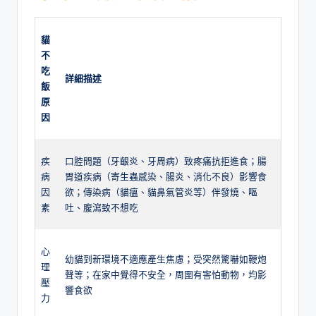
貓
不
吃
詳細描述
飯
原
因
疾
口腔問題（牙齦炎、牙周病）致疼痛抗拒進食；腸
病
胃道疾病（寄生蟲感染、腸炎、消化不良）影響食
因
欲；傳染病（貓瘟、貓鼻氣管炎等）伴發燒、嘔
素
吐、腹瀉致不想吃
心
幼貓到新環境不適應產生焦慮；受突然驚嚇如鞭炮
理
聲等；在家中覺得不安全，周圍有害怕動物，均影
壓
響食欲
力