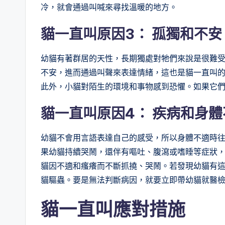
冷，就會通過叫喊來尋找溫暖的地方。
貓一直叫原因3：
孤獨和不安
幼貓有著群居的天性，長期獨處對牠們來說是很難
不安，進而通過叫聲來表達情緒，這也是貓一直叫
此外，小貓對陌生的環境和事物感到恐懼。如果它
貓一直叫原因4：
疾病和身體
幼貓不會用言語表達自己的感受，所以身體不適時
果幼貓持續哭鬧，還伴有嘔吐、腹瀉或嗜睡等症狀
貓因不適和瘙癢而不斷抓撓、哭鬧。若發現幼貓有
貓驅蟲。要是無法判斷病因，就要立即帶幼貓就醫
貓一直叫應對措施