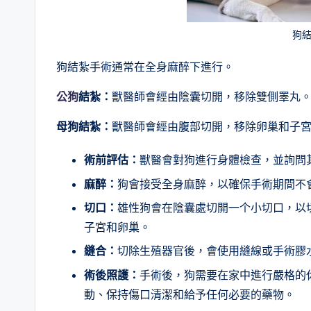
狗
狗結紮手術通常在全身麻醉下進行。
公狗
結紮：
獸醫師會經由陰囊切開，移除雙側睪丸
母狗結紮：
獸醫師會經由腹部切開，移除卵巢和子
術前評估：
獸醫會對狗進行身體檢查，並詢問
麻醉：
狗會接受全身麻醉，以確保手術期間不
切口：
雄性狗會在陰囊處切開一个小切口，以
子宮和卵巢。
縫合：
切除生殖器官後，會使用縫線或手術膠
術後照護：
手術後，狗需要在家中進行嚴格的
動、保持傷口清潔和給予任何必要的藥物。