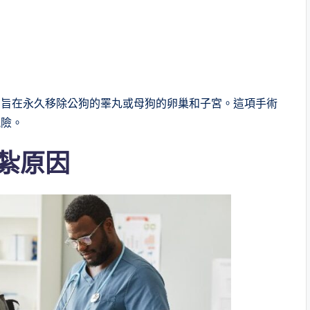
，旨在永久移除公狗的睪丸或母狗的卵巢和子宮。這項手術
風險。
紮原因