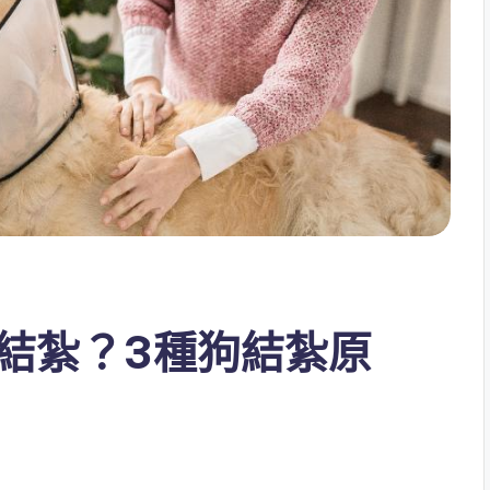
結紮？3種狗結紮原