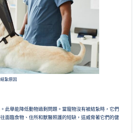
狗結紮原因
孕。此舉能降低動物過剩問題。當寵物沒有被結紮時，它們
往往面臨食物、住所和獸醫照護的短缺，這威脅著它們的健