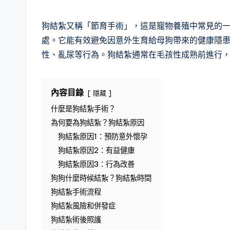
in
狗結紮又稱「節育手術」，這是寵物養殖中常見的
處。它能有效避免因意外生育給母狗帶來的健康隱
性、亂尿等行為。狗結紮通常在毛孩性成熟前進行
內容目錄
隱藏
什麼是狗結紮手術？
為何要為狗結紮？狗結紮原因
狗結紮原因1：預防意外懷孕
狗結紮原因2：有益健康
狗結紮原因3：行為改善
狗狗什麼時候結紮？狗結紮時間
狗結紮手術流程
狗結紮風險和併發症
狗結紮術後照護