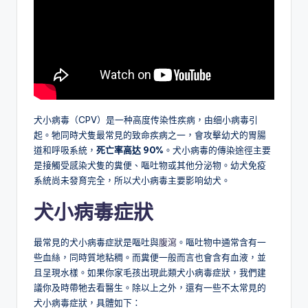
犬小病毒（CPV）是一种高度传染性疾病，由细小病毒引
起。牠同時犬隻最常見的致命疾病之一，會攻擊幼犬的胃腸
道和呼吸系統，
死亡率高达 90%
。犬小病毒的傳染途徑主要
是接觸受感染犬隻的糞便、嘔吐物或其他分泌物。幼犬免疫
系統尚未發育完全，所以犬小病毒主要影响幼犬。
犬小病毒
症狀
最常見的犬小病毒症狀是嘔吐與
腹瀉
。嘔吐物中通常含有一
些血絲，同時質地粘稠。而糞便一般而言也會含有血液，並
且呈現水樣。如果你家毛孩出現此類犬小病毒症狀，我們建
議你及時帶牠去看醫生。除以上之外，還有一些不太常見的
犬小病毒症狀，具體如下：