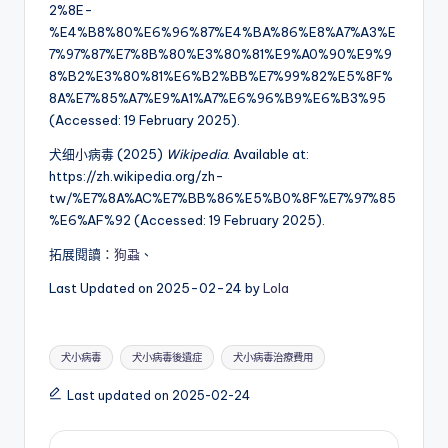
2%8E-
%E4%B8%80%E6%96%87%E4%BA%86%E8%A7%A3%E
7%97%87%E7%8B%80%E3%80%81%E9%A0%90%E9%9
8%B2%E3%80%81%E6%B2%BB%E7%99%82%E5%8F%
8A%E7%85%A7%E9%A1%A7%E6%96%B9%E6%B3%95
(Accessed: 19 February 2025).
犬细小病毒 (2025)
Wikipedia
. Available at:
https://zh.wikipedia.org/zh-
tw/%E7%8A%AC%E7%BB%86%E5%B0%8F%E7%97%85
%E6%AF%92 (Accessed: 19 February 2025).
拓展閱讀：
狗蝨
、
Last Updated on 2025-02-24 by
Lola
Tags:
犬小病毒
犬小病毒後遺症
犬小病毒治療費用
Last updated on 2025-02-24