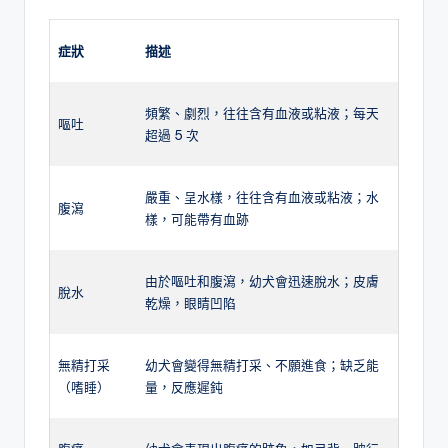
症狀
描述
頻繁、劇烈，往往含有血液或粘液；每天
嘔吐
超過 5 次
嚴重、呈水樣，往往含有血液或粘液；水
腹瀉
樣，可能帶有血跡
由於嘔吐和腹瀉，幼犬會迅速脫水；皮膚
脫水
乾燥，眼睛凹陷
無精打采
幼犬會變得無精打采、不願進食；缺乏能
（嗜睡）
量，反應遲鈍