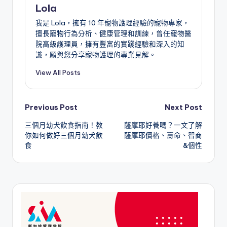
Lola
我是 Lola，擁有 10 年寵物護理經驗的寵物專家，
擅長寵物行為分析、健康管理和訓練，曾任寵物醫
院高級護理員，擁有豐富的實踐經驗和深入的知
識，願與您分享寵物護理的專業見解。
View All Posts
Post
Previous Post
Next Post
三個月幼犬飲食指南！教
薩摩耶好養嗎？一文了解
navigation
你如何做好三個月幼犬飲
薩摩耶價格、壽命、智商
食
&個性