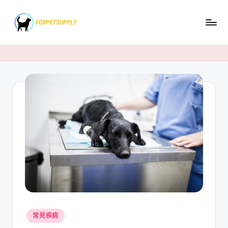
Skip
to
content
Posted
常見疾病
in