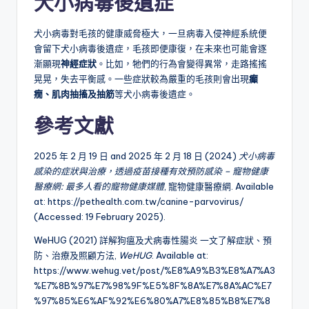
犬小
病毒後遺症
犬小病毒對毛孩的健康威脅極大，一旦病毒入侵神經系統便
會留下犬小病毒後遺症，毛孩即便康復，在未來也可能會逐
漸顯現
神經症狀
。比如，牠們的行為會變得異常，走路搖搖
晃晃，失去平衡感。一些症狀較為嚴重的毛孩則會出現
癲
癇、肌肉抽搐及抽筋
等犬小病毒後遺症。
參考文獻
2025 年 2 月 19 日 and 2025 年 2 月 18 日 (2024)
犬小病毒
感染的症狀與治療，透過疫苗接種有效預防感染 – 寵物健康
醫療網: 最多人看的寵物健康媒體
, 寵物健康醫療網. Available
at: https://pethealth.com.tw/canine-parvovirus/
(Accessed: 19 February 2025).
WeHUG (2021) 詳解狗瘟及犬病毒性腸炎 一文了解症狀、預
防、治療及照顧方法,
WeHUG
. Available at:
https://www.wehug.vet/post/%E8%A9%B3%E8%A7%A3
%E7%8B%97%E7%98%9F%E5%8F%8A%E7%8A%AC%E7
%97%85%E6%AF%92%E6%80%A7%E8%85%B8%E7%8