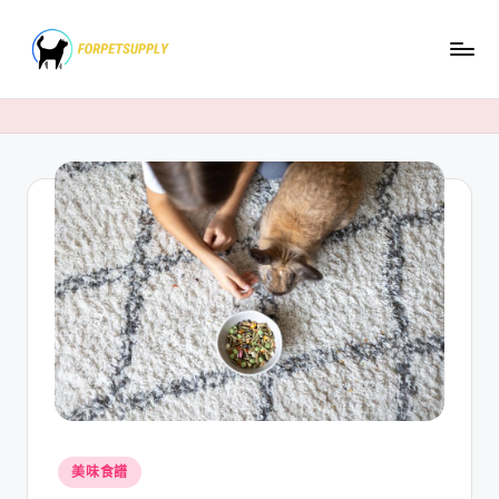
Skip
to
content
Posted
美味食譜
in