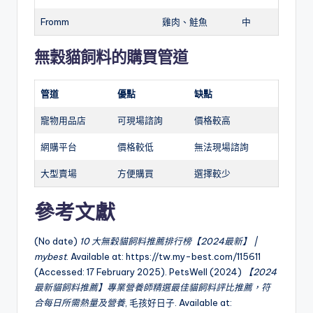
Fromm
雞肉、鮭魚
中
無穀貓飼料的購買管道
管道
優點
缺點
寵物用品店
可現場諮詢
價格較高
網購平台
價格較低
無法現場諮詢
大型賣場
方便購買
選擇較少
參考文獻
(No date)
10 大無穀貓飼料推薦排行榜【2024最新】 |
mybest
. Available at: https://tw.my-best.com/115611
(Accessed: 17 February 2025). PetsWell (2024)
【2024
最新貓飼料推薦】專業營養師精選最佳貓飼料評比推薦，符
合每日所需熱量及營養
, 毛孩好日子. Available at: