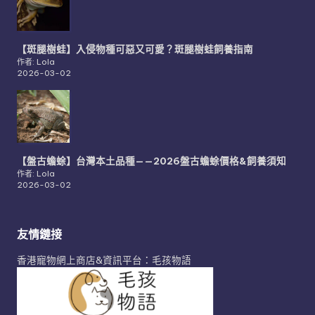
【斑腿樹蛙】入侵物種可惡又可愛？斑腿樹蛙飼養指南
作者: Lola
2026-03-02
【盤古蟾蜍】台灣本土品種——2026盤古蟾蜍價格&飼養須知
作者: Lola
2026-03-02
友情鏈接
香港寵物網上商店&資訊平台：毛孩物語