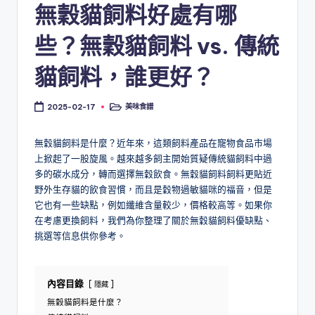
無穀貓飼料好處有哪
些？無穀貓飼料 vs. 傳統
貓飼料，誰更好？
美味食譜
2025-02-17
Posted
in
無穀貓飼料是什麼？近年來，這類飼料產品在寵物食品市場
上掀起了一股旋風。越來越多飼主開始質疑傳統貓飼料中過
多的碳水成分，轉而選擇無穀飲食。無穀貓飼料飼料更貼近
野外生存貓的飲食習慣，而且是穀物過敏貓咪的福音，但是
它也有一些缺點，例如纖維含量較少，價格較高等。如果你
在考慮更換飼料，我們為你整理了關於無穀貓飼料優缺點、
挑選等信息供你參考。
內容目錄
隱藏
無穀貓飼料是什麼？