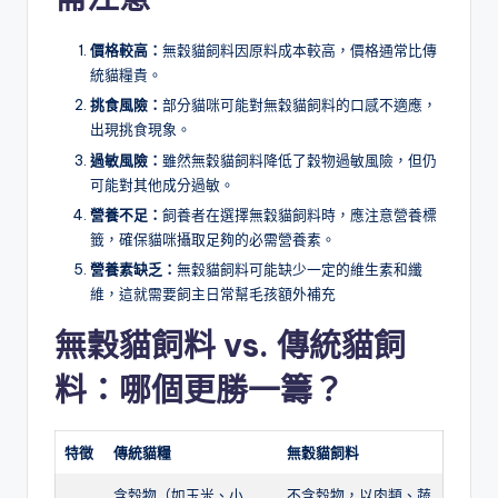
價格較高：
無穀貓飼料因原料成本較高，價格通常比傳
統貓糧貴。
挑食風險：
部分貓咪可能對無穀貓飼料的口感不適應，
出現挑食現象。
過敏風險：
雖然無穀貓飼料降低了穀物過敏風險，但仍
可能對其他成分過敏。
營養不足：
飼養者在選擇無穀貓飼料時，應注意營養標
籤，確保貓咪攝取足夠的必需營養素。
營養素缺乏：
無穀貓飼料可能缺少一定的維生素和纖
維，這就需要飼主日常幫毛孩額外補充
無穀貓飼料 vs. 傳統貓飼
料：哪個更勝一籌？
特徵
傳統貓糧
無穀貓飼料
含穀物（如玉米、小
不含穀物，以肉類、蔬