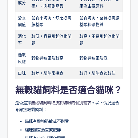
成分
麥）、肉類副產品
果為主要原料
營養
營養不均衡，缺乏必需
營養均衡，富含必需胺
價值
胺基酸
基酸和礦物質
消化
較低，容易引起消化問
較高，不易引起消化問
率
題
題
過敏
穀物過敏風險較高
穀物過敏風險低
反應
口味
較差，貓咪常挑食
較好，貓咪食慾較佳
無穀貓飼料是否適合貓咪？
是否選擇
無穀貓飼料取決於貓咪的個別需求
。以下情況適合
考慮無穀貓飼料：
貓咪有穀物過敏或不耐受
貓咪體重過重或肥胖
貓咪有皮膚或消化問題