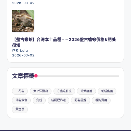
2026-03-02
【盤古蟾蜍】台灣本土品種——2026盤古蟾蜍價格&飼養
須知
作者: Lola
2026-03-02
文章標籤
三花貓
太平洋鸚鵡
守宮吃什麼
幼犬疫苗
幼貓疫苗
幼貓飲食
角蛙
貓尾巴炸毛
野貓驅趕
養狗費用
黃金鼠