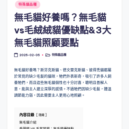
Posted
特殊貓品種
in
無毛貓好養嗎？無毛貓
vs毛絨絨貓優缺點&3大
無毛貓照顧要點
特殊貓品種
2025-02-05
Posted
in
無毛貓好養嗎？斯芬克斯貓、德文雷克斯貓、彼得禿貓都屬
於常見的缺少毛髮的貓咪，牠們外表新奇，吸引了許多人飼
養牠們，而且這些無毛貓個性也十分討喜，聰明且善解人
意，能與主人建立深厚的感情。不過牠們因缺少毛髮，體溫
調節能力弱，因此需要主人更用心地照顧。
內容目錄
隱藏
無毛貓介紹
禿頭貓 VS 毛茸茸貓：無毛貓優缺點