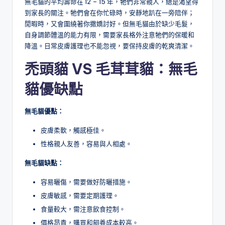
無毛貓的平均壽命在 12 – 15 年，牠們非常親人，總是渴望得
到家長的關注。牠們會在你忙碌時，安靜地趴在一旁陪伴；
閒暇時，又會圍繞著你撒嬌討好。但無毛貓由於缺少毛髮，
自身調節體溫的能力有限，需要家長格外注意牠們的保暖和
降溫。日常皮膚護理也不能忽視，要保持皮膚的乾爽清潔。
禿頭貓 VS 毛茸茸貓：
無毛
貓優缺點
無毛貓優點：
皮膚柔軟，觸感極佳。
性格親人友善，容易與人相處。
無毛貓缺點：
容易曬傷，需要做好防曬措施。
皮膚敏感，需要定期護理。
食量較大，需注意飲食控制。
價格昂貴，購買和飼養成本較高。