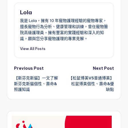
Lola
我是 Lola，擁有 10 年寵物護理經驗的寵物專家，
擅長寵物行為分析、健康管理和訓練，曾任寵物醫
院高級護理員，擁有豐富的實踐經驗和深入的知
識，願與您分享寵物護理的專業見解。
View All Posts
Post
Previous Post
Next Post
【斯芬克斯貓】一文了解
【松鼠博美VS普通博美】
navigation
斯芬克斯貓個性、壽命&
松鼠博美個性、壽命&優
照護知識
缺點