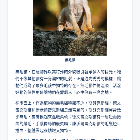
無毛貓
無毛貓，在寵物界以其特殊的外貌吸引著眾多人的目光。牠
們不像其他貓有一身濃密的毛髮，正是這光禿禿的模樣，讓
牠們成為了眾多毛孩中獨特的存在。無毛貓性情溫順，活潑
好動的個性更是讓牠們在愛貓人士心中佔有一席之地。
在市面上，作為寵物的無毛貓種類不少，斯芬克斯貓、德文
雷克斯貓和康沃爾雷克斯貓是最常見的。斯芬克斯貓渾身幾
乎無毛，皮膚摸起來溫暖柔軟；德文雷克斯貓有一層短而捲
曲的絨毛，手感像絲綢般柔順；康沃爾雷克斯貓的毛髮短且
捲曲，整體看起來精緻又獨特。