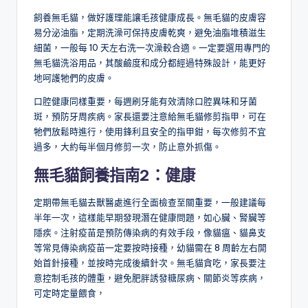
飼養無毛貓，做好護理能讓毛孩健康成長。無毛貓的皮膚容
易分泌油脂，定期洗澡可保持皮膚乾爽，避免油脂堆積滋生
細菌，一般每 10 天左右洗一次澡較合適。一定要選用專門的
無毛貓洗浴用品，其酸鹼度和成分都經過特殊設計，能更好
地呵護牠們的皮膚。
口腔健康同樣重要，每週刷牙能有效清除口腔異味和牙菌
斑，預防牙周疾病。家長還要注意給無毛貓修剪指甲，可在
牠們放鬆時進行，使用鋒利且安全的指甲鉗，每次修剪不宜
過多，大約每半個月修剪一次，防止意外抓傷。
無毛貓飼養指南2：
健康
定期帶無毛貓去獸醫處進行全面檢查至關重要，一般建議每
半年一次，這樣能早期發現潛在健康問題，如心臟、腎臟等
隱疾。注射疫苗是預防傳染病的有效手段，像貓瘟、貓鼻支
等常見傳染病疫苗一定要按時接種，幼貓需在 8 周齡左右開
始首針接種，並按時完成後續針次。無毛貓貪吃，家長要注
意控制毛孩的體重，避免肥胖誘發糖尿病、關節炎等疾病，
可定時定量餵食，