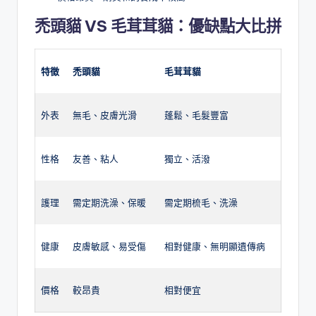
禿頭貓 VS
毛茸茸貓
：優缺點大比拼
特徵
禿頭貓
毛茸茸貓
外表
無毛、皮膚光滑
蓬鬆、毛髮豐富
性格
友善、粘人
獨立、活潑
護理
需定期洗澡、保暖
需定期梳毛、洗澡
健康
皮膚敏感、易受傷
相對健康、無明顯遺傳病
價格
較昂貴
相對便宜