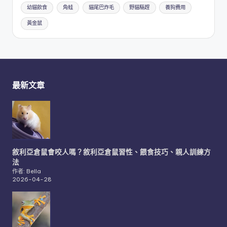
幼貓飲食
角蛙
貓尾巴炸毛
野貓驅趕
養狗費用
黃金鼠
最新文章
敘利亞倉鼠會咬人嗎？敘利亞倉鼠習性、餵食技巧、親人訓練方
法
作者: Bella
2026-04-28