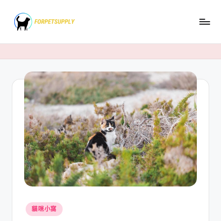
Skip
to
content
Posted
貓咪小窩
in