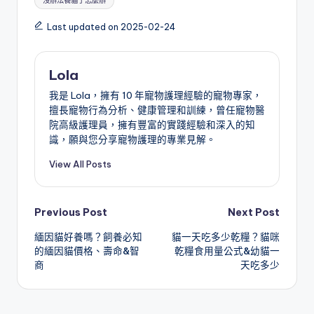
沒辦法養貓了怎麼辦
Last updated on 2025-02-24
Lola
我是 Lola，擁有 10 年寵物護理經驗的寵物專家，
擅長寵物行為分析、健康管理和訓練，曾任寵物醫
院高級護理員，擁有豐富的實踐經驗和深入的知
識，願與您分享寵物護理的專業見解。
View All Posts
Post
Previous Post
Next Post
緬因貓好養嗎？飼養必知
貓一天吃多少乾糧？貓咪
navigation
的緬因貓價格、壽命&智
乾糧食用量公式&幼貓一
商
天吃多少