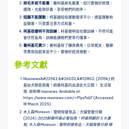
掉毛多就不能養
：
雖柯基掉毛嚴重，但只要做好梳理、
護理，也能很好養，享受牠們的陪伴。
短腿不能運動
：
柯基腿短但運動需求不小，適當運動有
益健康，只是要注意方式和量。
柯基很聰明不用訓練
：
柯基聰明但也需訓練，不然可能
會任性妄為，訓練能讓牠們更乖巧懂事。
養柯基花費少
：
養柯基除了購買費用，日常開支、醫療
等費用加起來並不少，要做好經濟規劃。
參考文獻
Niusnews&#22942;&#26032;&#32862; (2019b) 柯
基幼犬期是惡魔！飼養柯基的血淚史大公開！: 生活發
現,
妞新聞 niusnews
. Available at:
https://www.niusnews.com/=P1yo7ob7 (Accessed:
18 March 2025).
木入森Moreson｜寵物保健食品｜犬貓營養分類
(2024)
2025飼養柯基必看指南！柯基照顧的 5 大重
點
,
木入森Moreson｜寵物保健食品｜犬貓營養分類 精