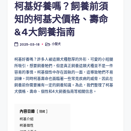
柯基好養嗎？飼養前須
知的柯基犬價格、壽命
&4大飼養指南
小型犬
2025-03-18
Posted
in
柯基好養嗎？許多人被這類犬種憨厚的外形、可愛的小短腿
所吸引，想要飼養牠們，但是真正飼養這類犬種並不是一件
容易的事情。柯基個性中存在固執的一面，這導致牠們不易
訓練。同時柯基壽命也面臨著一些常見疾病的威脅，因此在
飼養前你需要擁有一定的飼養知識。為此，我們整理了柯基
犬價格、壽命、個性和4大飼養指南等相關信息。
內容目錄
隱藏
柯基介紹
柯基個性