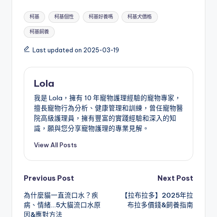
Tags:
柯基
柯基個性
柯基好養嗎
柯基犬價格
柯基飼養
Last updated on 2025-03-19
Lola
我是 Lola，擁有 10 年寵物護理經驗的寵物專家，
擅長寵物行為分析、健康管理和訓練，曾任寵物醫
院高級護理員，擁有豐富的實踐經驗和深入的知
識，願與您分享寵物護理的專業見解。
View All Posts
Post
Previous Post
Next Post
為什麼貓一直流口水？疾
【拉布拉多】2025年拉
navigation
病、情緒…5大貓流口水原
布拉多價錢&飼養指南
因&應對方法