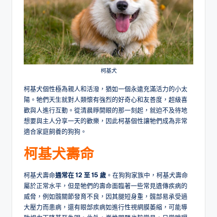
柯基犬
柯基犬個性極為親人和活潑，猶如一個永遠充滿活力的小太
陽。牠們天生就對人類懷有強烈的好奇心和友善度，超級喜
歡與人進行互動。從清晨睜開眼的那一刻起，就迫不及待地
想要與主人分享一天的歡樂，因此柯基個性讓牠們成為非常
適合家庭飼養的狗狗。
柯基犬壽命
柯基犬壽命
通常在 12 至 15 歲
。在狗狗家族中，柯基犬壽命
屬於正常水平，但是牠們的壽命面臨著一些常見遺傳疾病的
威脅，例如髖關節發育不良，因其腿短身重，髖部易承受過
大壓力而患病，還有眼部疾病如進行性視網膜萎縮，可能導