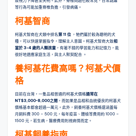
致視力下降甚至失明。此外，脊椎問題也較常見，日常跳躍
等行為可能加重脊椎負擔，引發病痛。
柯基智商
柯基犬智商在犬類中排名
第 11 位
，牠們屬於較為聰明的犬
種，可以快速掌握指令，理解主人意圖。柯基犬智商大致
相
當於 3-4 歲的人類孩童
，有著不錯的學習能力和記憶力，能
很好地適應家庭生活，與主人默契配合 。
養柯基花費高嗎？
柯基犬價
格
目前在台灣，一隻品相普通的柯基犬價格
通常在
NT$3,000~8,000之間
，而如果是品相和血統優良的柯基犬
價格基本都會超過一萬元。此外，飼養柯基犬價格還涵蓋每
月飼料費 300 – 500 元，每年疫苗、體檢等費用約 1000 –
1500 元，若生病，醫療費用則視病情而定。
柯基飼養指南