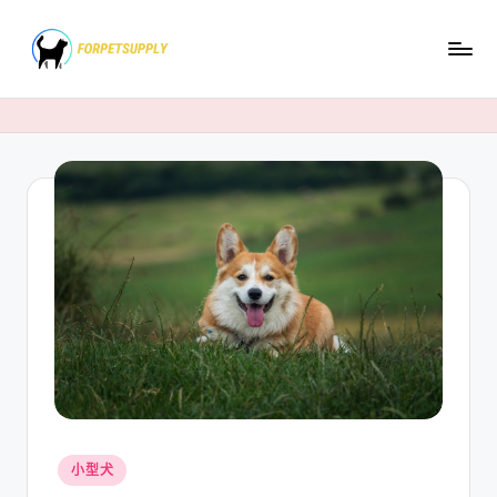
Skip
to
content
Posted
小型犬
in