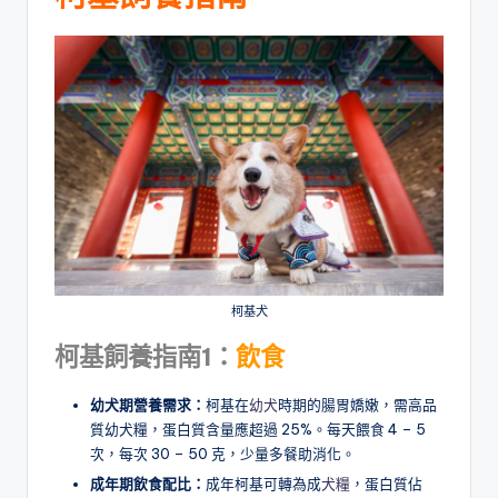
柯基犬
柯基飼養指南1：
飲食
幼犬期營養需求
：
柯基在
幼犬
時期的腸胃嬌嫩，需高品
質幼犬糧，蛋白質含量應超過 25%。每天餵食 4 – 5
次，每次 30 – 50 克，少量多餐助消化。
成年期飲食配比
：
成年柯基可轉為成
犬糧
，蛋白質佔