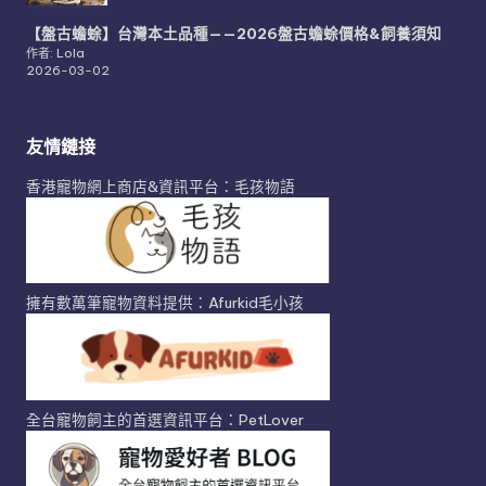
【盤古蟾蜍】台灣本土品種——2026盤古蟾蜍價格&飼養須知
作者: Lola
2026-03-02
友情鏈接
香港寵物網上商店&資訊平台：毛孩物語
擁有數萬筆寵物資料提供：Afurkid毛小孩
全台寵物飼主的首選資訊平台：PetLover