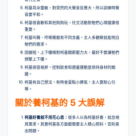
柯基耳朵靈敏，對突然的大聲音反應大，所以訓練時聲
音要平和。
柯基很喜歡和其他狗狗玩，社交活動對牠們心理健康很
重要。
柯基叫聲、哼唧聲都有不同含義，主人多觀察就能明白
牠們的需求。
因腿短，上下樓梯對柯基關節壓力大，最好不要讓牠們
頻繁上下樓。
柯基很容易胖，控制飲食和適量運動是保持身材的關
鍵。
柯基有自己想法，有時會耍點小脾氣，主人要耐心引
導。
關於養柯基的 5 大誤解
柯基好養就不用花心思
：
很多人以為柯基好養，就忽視
其需求。其實柯基各方面都需要主人精心照料，否則易
出問題。