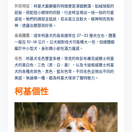
外形特征：
柯基犬最顯著的特徵便是渾圓飽滿、如絨球般的
屁股，搭配短小精悍的四肢，行走時呈現出一扭一扭的可愛
姿態。牠們的頭部呈狐狀，耳朵直立且較大，眼神明亮而有
神，透露出聰慧與好奇。
身高體重：
成年柯基犬的身高通常在 27-32 厘米左右，體重
一般在 10-14 公斤。公犬相對母犬可能略大一些，但總體都
屬於中小型犬，身形嬌小卻充滿力量感。
毛色：
柯基犬毛色豐富多樣。常見的有彭布羅克威爾士柯基
犬的黃白色、三色（黑、白、黃），以及卡迪根威爾士柯基
犬的各種虎斑色、黑色、藍灰色等。不同毛色呈現出不同的
美感，無論哪一種，都為柯基犬增添了獨特魅力。
柯基個性