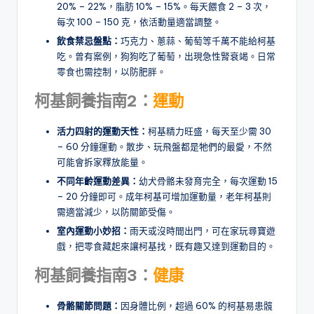
20% – 22%，脂肪 10% – 15%。每天餵食 2 – 3 次，
每次 100 – 150 克，依活動量適當調整。
飲食禁忌盤點
：
巧克力、蔥蒜、葡萄等千萬不能給柯基
吃。曾有案例，狗狗吃了葡萄，出現急性腎衰竭。日常
零食也需控制，以防肥胖。
柯基飼養指南2：
運動
活力四射的運動天性
：
柯基精力旺盛，每天至少需 30
– 60 分鐘運動。散步、玩飛盤都是牠們的最愛，不然
可能會拆家釋放能量。
不同年齡運動差異
：
幼犬骨骼未發育完全，每次運動 15
– 20 分鐘即可。成年柯基可增加運動量，老年柯基則
需適當減少，以防關節受傷。
室內運動小妙招
：
雨天或沒時間出門，可在家玩尋寶遊
戲，把零食藏起來讓柯基找，既有趣又達到運動目的。
柯基飼養指南3：
健康
骨骼關節問題
：
因身體比例，超過 60% 的柯基易患髖