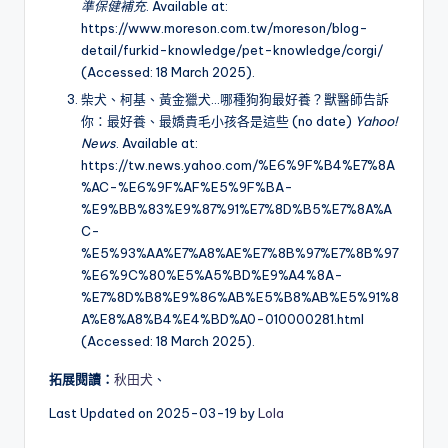
準保健補充
. Available at:
https://www.moreson.com.tw/moreson/blog-
detail/furkid-knowledge/pet-knowledge/corgi/
(Accessed: 18 March 2025).
柴犬、柯基、黃金獵犬…哪種狗狗最好養？獸醫師告訴
你：最好養、最嬌貴毛小孩各是這些 (no date)
Yahoo!
News
. Available at:
https://tw.news.yahoo.com/%E6%9F%B4%E7%8A
%AC-%E6%9F%AF%E5%9F%BA-
%E9%BB%83%E9%87%91%E7%8D%B5%E7%8A%A
C-
%E5%93%AA%E7%A8%AE%E7%8B%97%E7%8B%97
%E6%9C%80%E5%A5%BD%E9%A4%8A-
%E7%8D%B8%E9%86%AB%E5%B8%AB%E5%91%8
A%E8%A8%B4%E4%BD%A0-010000281.html
(Accessed: 18 March 2025).
拓展閱讀：
秋田犬
、
Last Updated on 2025-03-19 by
Lola