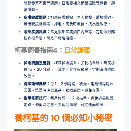
關節發育不良等問題。日常要補充葡萄糖胺等營養，適
當運動。
皮膚敏感問題
：
柯基皮膚嬌嫩，易因食物、環境過敏。
若出現皮膚瘙癢、掉毛，需及時就醫，找出過敏原。
眼部疾病風險
：
常見眼部疾病如白內障等，定期做眼部
檢查很重要，可及早發現治療。
柯基飼養指南4：
日常護理
掉毛問題及應對
：
柯基掉毛嚴重，尤其換季時。每天梳
理 15 – 20 分鐘，可減少毛髮在家飛揚，定期洗澡也能
改善。
洗澡護理要點
：
每 1 – 2 個月洗一次澡，用寵物專用沐
浴露。洗澡時注意耳朵、眼睛周圍，避免弄濕。
指甲修剪技巧
：
每月修剪 1 – 2 次指甲，避免過長影響
走路。修剪時注意不要剪到血線，可從側面觀察。
養柯基的 10 個必知小秘密