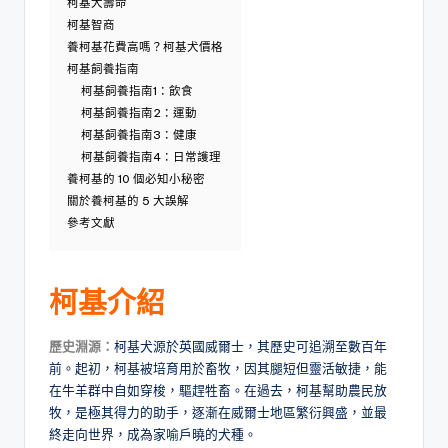
柯基犬壽命
柯基智商
養柯基花費高嗎？柯基犬價格
柯基飼養指南
柯基飼養指南1：飲食
柯基飼養指南2：運動
柯基飼養指南3：健康
柯基飼養指南4：日常護理
養柯基的 10 個必知小秘密
關於養柯基的 5 大誤解
參考文獻
柯基介紹
歷史淵源：
柯基犬源於英國威爾士，其歷史可追溯至數百年
前。起初，柯基被培育用於畜牧，因其腿短但靈活敏捷，能
在牛羊群中自如穿梭，驅趕牲畜。在過去，柯基幫助農民放
牧，是極其得力的助手，逐漸在威爾士地區繁衍興盛，並最
終走向世界，成為家喻戶曉的犬種。