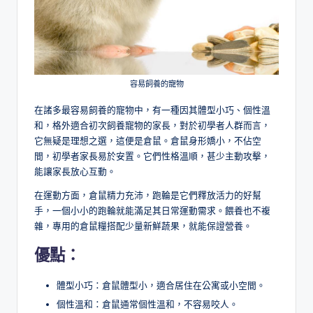
容易飼養的寵物
在諸多最容易飼養的寵物中，有一種因其體型小巧、個性溫
和，格外適合初次飼養寵物的家長，對於初學者人群而言，
它無疑是理想之選，這便是倉鼠。倉鼠身形嬌小，不佔空
間，初學者家長易於安置。它們性格溫順，甚少主動攻擊，
能讓家長放心互動。
在運動方面，倉鼠精力充沛，跑輪是它們釋放活力的好幫
手，一個小小的跑輪就能滿足其日常運動需求。餵養也不複
雜，專用的倉鼠糧搭配少量新鮮蔬果，就能保證營養。
優點：
體型小巧：倉鼠體型小，適合居住在公寓或小空間。
個性溫和：倉鼠通常個性溫和，不容易咬人。