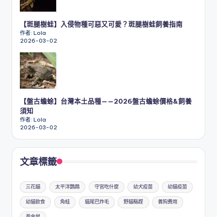
【斑腿樹蛙】入侵物種可惡又可愛？斑腿樹蛙飼養指南
作者: Lola
2026-03-02
【盤古蟾蜍】台灣本土品種——2026盤古蟾蜍價格&飼養
須知
作者: Lola
2026-03-02
文章標籤
三花貓
太平洋鸚鵡
守宮吃什麼
幼犬疫苗
幼貓疫苗
幼貓飲食
角蛙
貓尾巴炸毛
野貓驅趕
養狗費用
黃金鼠