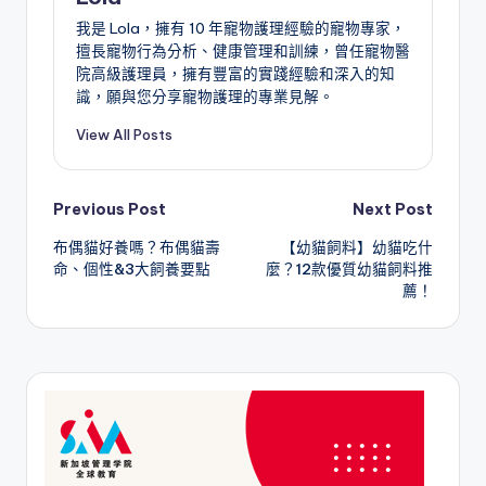
我是 Lola，擁有 10 年寵物護理經驗的寵物專家，
擅長寵物行為分析、健康管理和訓練，曾任寵物醫
院高級護理員，擁有豐富的實踐經驗和深入的知
識，願與您分享寵物護理的專業見解。
View All Posts
Post
Previous Post
Next Post
布偶貓好養嗎？布偶貓壽
【幼貓飼料】幼貓吃什
navigation
命、個性&3大飼養要點
麼？12款優質幼貓飼料推
薦！