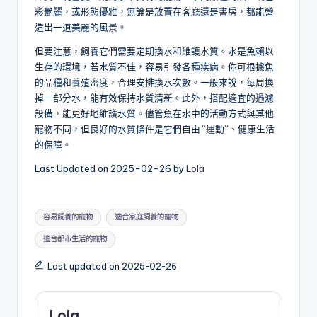
彩艷麗，或形態優雅，無論是放置在客廳還是書房，都能營
造出一道美麗的風景。
但要注意，飼養它們需要定期換水和維護水質。水是魚賴以
生存的環境，若水質不佳，容易引發各種疾病。你可根據魚
的品種和養殖密度，合理安排換水次數。一般來說，每周換
掉一部分水，能有效保持水質清新。此外，搭配適宜的過濾
設備，能更好地維護水質。儘管魚在水中的活動方式與其他
寵物不同，但良好的水質條件是它們自由 “運動”、健康生活
的保障。
Last Updated on 2025-02-26 by
Lola
Tags:
容易飼養的寵物
適合家庭飼養的寵物
適合都市生活的寵物
Last updated on 2025-02-26
Lola