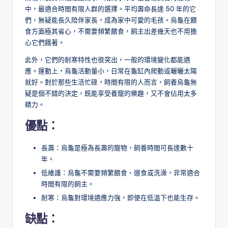
中，最適合時間有限人群的選擇。平均壽命長達 50 年的它
們，無疑能長久陪伴家長，成為家中可愛的毛孩。烏龜在餵
食方面極其省心，不需要頻繁餵食，飼主出差幾天也不用擔
心它們餓著。
此外，它們的耐寒特性也很突出，一般的環境變化都能適
應。運動上，烏龜活動量小，日常在龜缸內爬動或曬曬太陽
就好。對於那些生活忙碌，時間有限的人而言，飼養烏龜無
疑是個不錯的決定，既能享受養寵的樂趣，又不會佔用太多
精力。
優點：
長壽：烏龜是極為長壽的寵物，飼養時間可長達數十
年。
低維護：烏龜不需要頻繁餵食、遛食或洗澡，非常適合
時間有限的飼主。
耐寒：烏龜對環境適應力強，即使在低溫下也能生存。
缺點：