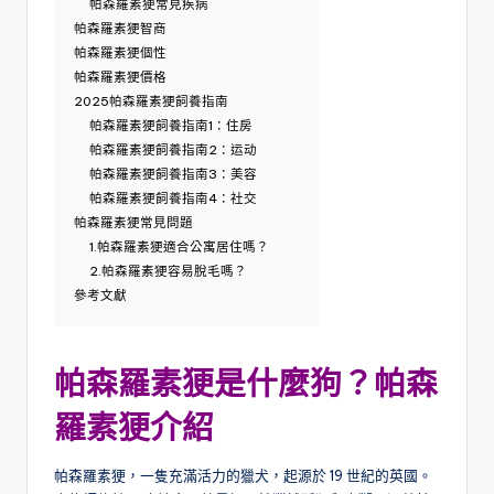
帕森羅素㹴常見疾病
帕森羅素㹴智商
帕森羅素㹴個性
帕森羅素㹴價格
2025帕森羅素㹴飼養指南
帕森羅素㹴飼養指南1：住房
帕森羅素㹴飼養指南2：运动
帕森羅素㹴飼養指南3：美容
帕森羅素㹴飼養指南4：社交
帕森羅素㹴常見問題
1.帕森羅素㹴適合公寓居住嗎？
2.帕森羅素㹴容易脫毛嗎？
參考文獻
帕森羅素㹴
是什麼狗？
帕森
羅素㹴
介紹
帕森羅素㹴，一隻充滿活力的獵犬，起源於 19 世紀的英國。