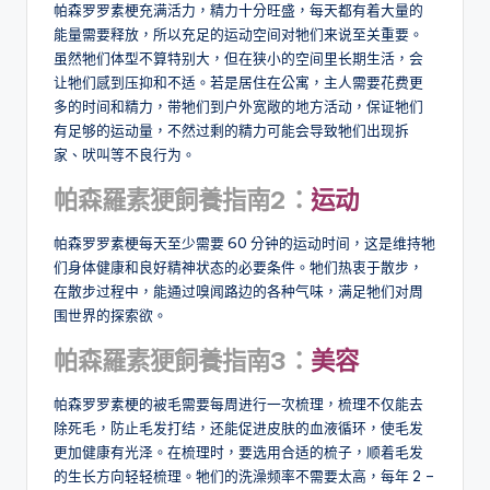
帕森罗罗素梗充满活力，精力十分旺盛，每天都有着大量的
能量需要释放，所以充足的运动空间对牠们来说至关重要。
虽然牠们体型不算特别大，但在狭小的空间里长期生活，会
让牠们感到压抑和不适。若是居住在公寓，主人需要花费更
多的时间和精力，带牠们到户外宽敞的地方活动，保证牠们
有足够的运动量，不然过剩的精力可能会导致牠们出现拆
家、吠叫等不良行为。
帕森羅素㹴飼養指南
2：
运动
帕森罗罗素梗每天至少需要 60 分钟的运动时间，这是维持牠
们身体健康和良好精神状态的必要条件。牠们热衷于散步，
在散步过程中，能通过嗅闻路边的各种气味，满足牠们对周
围世界的探索欲。
帕森羅素㹴飼養指
南3：
美容
帕森罗罗素梗的被毛需要每周进行一次梳理，梳理不仅能去
除死毛，防止毛发打结，还能促进皮肤的血液循环，使毛发
更加健康有光泽。在梳理时，要选用合适的梳子，顺着毛发
的生长方向轻轻梳理。牠们的洗澡频率不需要太高，每年 2 –