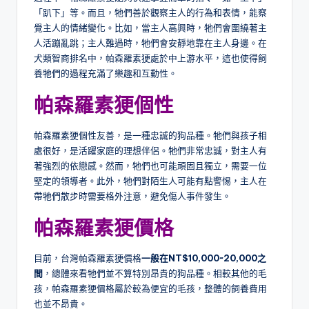
「趴下」等。而且，牠們善於觀察主人的行為和表情，能察
覺主人的情緒變化。比如，當主人高興時，牠們會圍繞著主
人活蹦亂跳；主人難過時，牠們會安靜地靠在主人身邊。在
犬類智商排名中，帕森羅素㹴處於中上游水平，這也使得飼
養牠們的過程充滿了樂趣和互動性。
帕森羅素㹴個性
帕森羅素㹴個性友善，是一種忠誠的狗品種。牠們與孩子相
處很好，是活躍家庭的理想伴侶。牠們非常忠誠，對主人有
著強烈的依戀感。然而，牠們也可能頑固且獨立，需要一位
堅定的領導者。此外，牠們對陌生人可能有點警惕，主人在
帶牠們散步時需要格外注意，避免傷人事件發生。
帕森羅素㹴價格
目前，台灣帕森羅素㹴價格
一般在NT$10,000~20,000之
間
，總體來看牠們並不算特別昂貴的狗品種。相較其他的毛
孩，帕森羅素㹴價格屬於較為便宜的毛孩，整體的飼養費用
也並不昂貴。