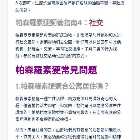
3 次即可，过度洗澡可能会破坏牠们皮肤的油脂平衡，导致皮
肤问题。
帕森羅素㹴飼養指南
4
：
社交
帕森罗罗素梗是典型的群居动物，非常渴望与其他狗和人进
行社交互动。定期带牠们去公园，牠们可以在公园里与其他
狗狗一起玩耍、交流，学习社交技能，了解同类的行为规
范。参加宠物社交活动也是很好的方式。
帕森羅素㹴常見問題
1.
帕森羅素㹴適合公寓居住嗎？
帕森羅素㹴是一種生性活躍、精力充沛且充滿好奇心的犬
種。儘管牠們活力四射，但實際上牠們是可以適應公寓居住
環境的。帕牠們本身體型並不算特別龐大，在空間有限的公
寓裡活動也不會顯得過於擁擠。
然而，需要注意的是，由於牠們具有較高的活動量和能量水
平，作為主人，就必須要確保牠們能得到足夠的運動和精神