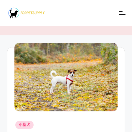
Skip
to
content
Posted
小型犬
in