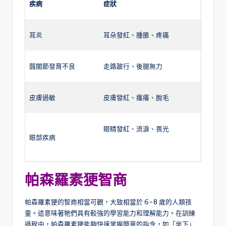
疾病
症狀
耳炎
耳朵發紅、腫脹、疼痛
髖關節發育不良
走路跛行、後腿無力
皮膚過敏
皮膚發紅、瘙癢、脫毛
眼睛發紅、流淚、畏光
眼部疾病
帕森羅素㹴智商
帕森羅素㹴的智商相當可觀，大致相當於 6-8 歲的人類孩
童。這意味著牠們具有較強的學習能力和理解能力。在訓練
過程中，帕森羅素㹴能夠快速掌握簡單的指令，如「坐下」