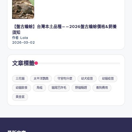
【盤古蟾蜍】台灣本土品種——2026盤古蟾蜍價格&飼養
須知
作者: Lola
2026-03-02
文章標籤
三花貓
太平洋鸚鵡
守宮吃什麼
幼犬疫苗
幼貓疫苗
幼貓飲食
角蛙
貓尾巴炸毛
野貓驅趕
養狗費用
黃金鼠