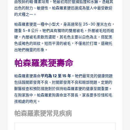
由牧師約翰·羅素培育，牠最初用於獵捕狐狸和水獺。憑藉其
出色的耐力、敏捷性，帕森羅素㹴迅速成為獵人中最受歡迎
的犬種之一。
帕森羅素㹴是一種中小型犬，身高通常在 25-30 厘米左右，
體重 5-8 公斤。牠們具有獨特的雙層被毛，外層被毛短而粗
硬，內層被毛柔軟而濃密，其毛色主要以白色為主，搭配黑
色或褐色的斑紋。短而平滑的被毛，不僅易於打理，還襯托
出牠們機靈的形象。
帕森羅素㹴
壽命
帕森羅素㹴壽命
平均
為 12 至 15 年
。牠們最常見的健康問題
包括髖關節發育不良、肘關節發育不良和眼部問題。定期的
獸醫檢查和預防措施對於保持帕森羅素㹴的健康至關重要。
在狗家族中，帕森羅素狗壽命並不算長，家長要多珍惜和毛
孩相處的時光。
帕森羅素㹴常見疾病