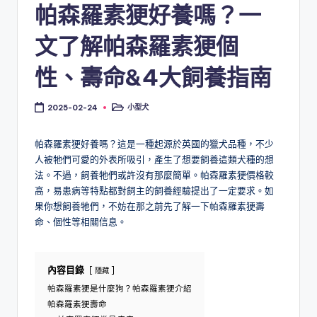
帕森羅素㹴好養嗎？一
文了解帕森羅素㹴個
性、壽命&4大飼養指南
小型犬
2025-02-24
Posted
in
帕森羅素㹴好養嗎？這是一種起源於英國的獵犬品種，不少
人被牠們可愛的外表所吸引，產生了想要飼養這類犬種的想
法。不過，飼養牠們或許沒有那麼簡單。帕森羅素㹴價格較
高，易患病等特點都對飼主的飼養經驗提出了一定要求。如
果你想飼養牠們，不妨在那之前先了解一下帕森羅素㹴壽
命、個性等相關信息。
內容目錄
隱藏
帕森羅素㹴是什麼狗？帕森羅素㹴介紹
帕森羅素㹴壽命