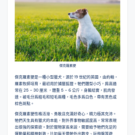
傑克羅素㹴
傑克羅素㹴是一種小型獵犬，源於 19 世紀的英國，由約翰・
羅素牧師培育，最初用於捕獵狐狸。牠們體型小巧，肩高通
常在 25 – 30 厘米 ，體重 5 – 6 公斤，身軀結實，肌肉發
達。被毛分爲粗毛和短毛兩種，毛色多爲白色，帶有黑色或
棕色斑點。
傑克羅素㹴性格活潑、勇敢且充滿好奇心，精力極其充沛。
牠們天生具有獵犬的本能，對外界事物敏感度高，常常表現
出很強的探索欲。對於寵物家長來説，需要給予牠們充足的
運動量和精神刺激，比如每天帶牠外出散步、玩飛盤等遊