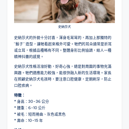
史納莎犬
史納莎犬的外貌十分討喜，渾身毛茸茸的，再加上那獨特的
“鬍子” 造型，讓牠看起來格外可愛。牠們的耳朵通常是折耳
或立耳，根據品種略有不同。整體身形比例協調，給人一種
精神抖擻的感覺。
史納莎犬性格活潑好動，好奇心強，總是對周圍的事物充滿
興趣。牠們適應能力較強，能很快融入新的生活環境。家長
在照顧史納莎犬毛孩時，要注意口腔健康，定期刷牙，防止
口腔疾病。
特徵：
* 身高：30-36 公分
* 體重：6-10 公斤
* 被毛：短而捲曲、灰色或黑色
* 壽命：10-15 年