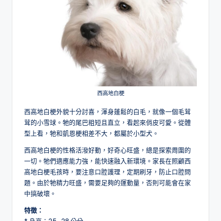
西高地白梗
西高地白梗外貌十分討喜，渾身蓬鬆的白毛，就像一個毛茸
茸的小雪球。牠的尾巴粗短且直立，看起來俏皮可愛。從體
型上看，牠和凱恩梗相差不大，都屬於小型犬。
西高地白梗的性格活潑好動，好奇心旺盛，總是探索周圍的
一切。牠們適應能力強，能快速融入新環境。家長在照顧西
高地白梗毛孩時，要注意口腔護理，定期刷牙，防止口腔問
題。由於牠精力旺盛，需要足夠的運動量，否則可能會在家
中搞破壞。
特徵：
* 身高：25-28 公分