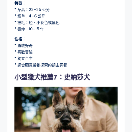
特徵：
* 身高：23-25 公分
* 體重：4-6 公斤
* 被毛：短、小麥色或黑色
* 壽命：10-15 年
性格：
* 勇敢好奇
* 喜歡冒險
* 獨立自主
* 適合願意帶牠探索的飼主飼養
小型獵犬推薦7：史納莎犬