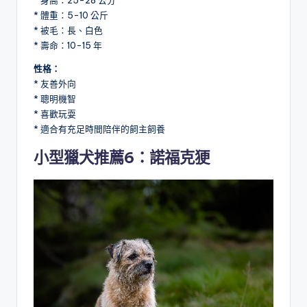
* 體重：5-10 公斤
* 被毛：長、白色
* 壽命：10-15 年
性格：
* 友善外向
* 聰明機智
* 喜歡玩耍
* 適合有充足時間陪伴的飼主飼養
小型獵犬推薦6：諾福克㹴