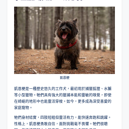
凱恩梗
凱恩梗是一種歷史悠久的工作犬，最初用於捕獵狐狸、水獺
等小型獵物。牠們具有強大的獵捕本能和靈敏的嗅覺，即使
在崎嶇的地形中也能靈活穿梭。如今，更多成為深受喜愛的
家庭寵物。
牠們身材結實，四肢短粗但靈活有力，能快速奔跑和跳躍。
性格上，凱恩梗勇敢自信，面對挑戰毫不畏懼。牠們很聰