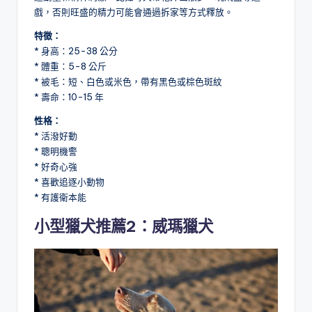
戲，否則旺盛的精力可能會通過拆家等方式釋放。
特徵：
* 身高：25-38 公分
* 體重：5-8 公斤
* 被毛：短、白色或米色，帶有黑色或棕色斑紋
* 壽命：10-15 年
性格：
* 活潑好動
* 聰明機警
* 好奇心強
* 喜歡追逐小動物
* 有護衛本能
小型獵犬推薦2：威瑪獵犬