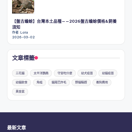
【盤古蟾蜍】台灣本土品種——2026盤古蟾蜍價格&飼養
須知
作者: Lola
2026-03-02
文章標籤
三花貓
太平洋鸚鵡
守宮吃什麼
幼犬疫苗
幼貓疫苗
幼貓飲食
角蛙
貓尾巴炸毛
野貓驅趕
養狗費用
黃金鼠
最新文章