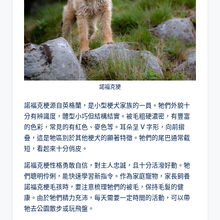
諾福克㹴
諾福克梗源自英格蘭，是小型梗犬家族的一員。牠們外貌十
分有辨識度，體型小巧但結構結實。被毛粗硬濃密，有豐富
的色彩，常見的有紅色、麥色等。耳朵呈 V 字形，向前摺
疊，這是牠區別於其他梗犬的顯著特徵。牠們的尾巴通常截
短，看起來十分俏皮。
諾福克梗性格勇敢自信，對主人忠誠，且十分活潑好動。牠
們聰明伶俐，能快速學習新指令。作為家庭寵物，家長飼養
諾福克梗毛孩時，要注意梳理牠們的被毛，保持毛髮的健
康。由於牠們精力充沛，每天需要一定時間的活動，可以帶
牠去公園散步或玩飛盤。