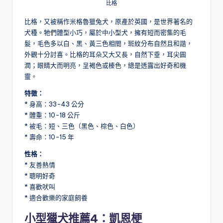
比格
比格，又被稱作米格魯獵兔犬，原產於英國，是世界著名的
犬種。牠們體型小巧，屬於中小型犬，擁有短而密集的毛
髮，毛色多以白、黑、黃三色相間，斑紋分布自然且和諧，
外觀十分討喜。比格的耳朵又大又長，自然下垂，耳尖圓
潤；眼睛大而明亮，呈褐色或榛色，總是透露出好奇和機
靈。
特徵：
* 身高：33-43 公分
* 體重：10-18 公斤
* 被毛：短、三色（黑色、棕色、白色）
* 壽命：10-15 年
性格：
* 友善熱情
* 聰明好奇
* 喜歡吠叫
* 適合歡樂的家庭飼養
小型獵犬推薦4：凱恩梗