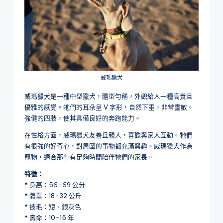
威瑪獵犬
威瑪獵犬是一種中型獵犬，體型勻稱，外觀給人一種高貴且
優雅的感覺。牠們的耳朵呈 V 字形，自然下垂，非常靈敏。
強健的四肢，使其具備良好的奔跑能力。
在性格方面，威瑪獵犬友善且親人，喜歡與家人互動。牠們
有很強的好奇心，對周圍的事物都充滿興趣。威瑪獵犬作為
寵物，適合那些有足夠時間陪伴牠們的家長。
特徵：
* 身高：56-69 公分
* 體重：18-32 公斤
* 被毛：短、銀灰色
* 壽命：10-15 年