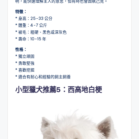
明，能快速理解主人的意思，但有時也會固執己見。
特徵：
* 身高：25-33 公分
* 體重：4-7 公斤
* 被毛：粗硬、黑色或深灰色
* 壽命：10-15 年
性格：
* 獨立頑固
* 勇敢堅強
* 喜歡挖掘
* 適合有耐心和經驗的飼主飼養
小型獵犬推薦5：西高地白梗