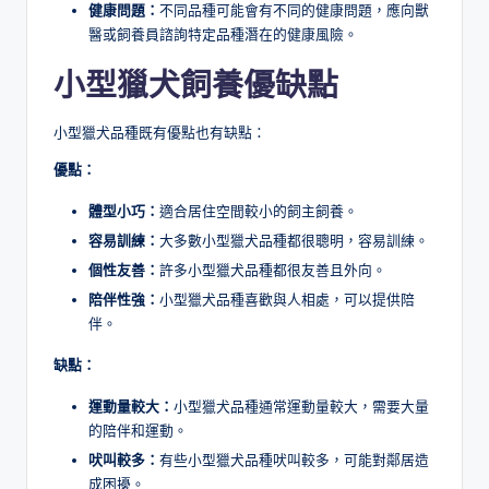
健康問題：
不同品種可能會有不同的健康問題，應向獸
醫或飼養員諮詢特定品種潛在的健康風險。
小型獵犬
飼養
優缺點
小型獵犬品種既有優點也有缺點：
優點：
體型小巧：
適合居住空間較小的飼主飼養。
容易訓練：
大多數小型獵犬品種都很聰明，容易訓練。
個性友善：
許多小型獵犬品種都很友善且外向。
陪伴性強：
小型獵犬品種喜歡與人相處，可以提供陪
伴。
缺點：
運動量較大：
小型獵犬品種通常運動量較大，需要大量
的陪伴和運動。
吠叫較多：
有些小型獵犬品種吠叫較多，可能對鄰居造
成困擾。