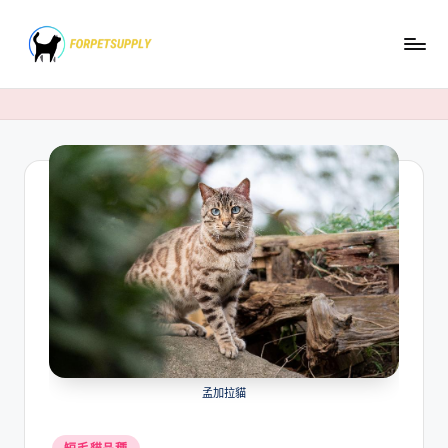
Skip
to
content
孟加拉貓
Posted