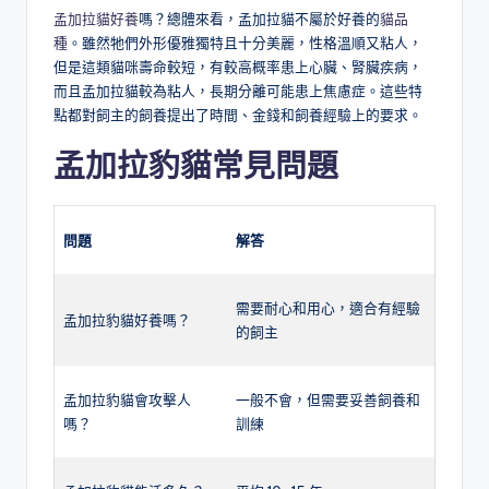
孟加拉貓好養
嗎？總體來看，孟加拉貓不屬於好養的
貓品
種
。雖然牠們外形優雅獨特且十分美麗，性格溫順又粘人，
但是這類貓咪壽命較短，有較高概率患上心臟、腎臟疾病，
而且孟加拉貓較為粘人，長期分離可能患上焦慮症。這些特
點都對飼主的飼養提出了時間、金錢和飼養經驗上的要求。
孟加拉豹貓常見問題
問題
解答
需要耐心和用心，適合有經驗
孟加拉豹貓好養嗎？
的飼主
孟加拉豹貓會攻擊人
一般不會，但需要妥善飼養和
嗎？
訓練