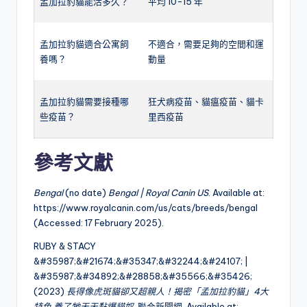
孟加拉豹貓能活多久？
平均 10-15 年
孟加拉豹貓適合公寓飼
不適合，需要足夠的空間和運
養嗎？
動量
孟加拉豹貓需要接種哪
狂犬病疫苗、貓瘟疫苗、貓卡
些疫苗？
里西疫苗
參考文獻
Bengal
(no date)
Bengal | Royal Canin US
. Available at:
https://www.royalcanin.com/us/cats/breeds/bengal
(Accessed: 17 February 2025).
RUBY & STACY
&#35987;&#21674;&#35347;&#32244;&#24107; |
&#35987;&#34892;&#28858;&#35566;&#35426;
(2023)
長得像虎斑貓卻又超親人！揭密「孟加拉豹貓」4大
特色 養了牠天天黏爆貓奴
, 聯合新聞網. Available at: