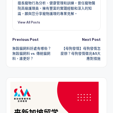
擅長寵物行為分析、健康管理和訓練，曾任寵物醫
院高級護理員，擁有豐富的實踐經驗和深入的知
識，願與您分享寵物護理的專業見解。
View All Posts
Post
Previous Post
Next Post
無穀貓飼料好處有哪些？
【母狗發情】母狗發情怎
navigation
無穀貓飼料 vs. 傳統貓飼
麼辦？母狗發情徵兆&5大
料，誰更好？
應對措施