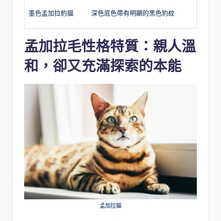
墨色孟加拉豹貓
深色底色帶有明顯的黑色豹紋
孟加拉毛
性格特質：親人溫
和，卻又充滿探索的本能
孟加拉貓