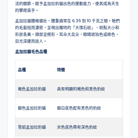
活的關節，賦予孟加拉豹貓出色的運動能力，使其成為天生
的攀爬高手。
孟加拉貓體格健壯，體重通常在 6.35 到 10 千克之間。牠們
的毛髮短而濃密，呈現出獨特的「大理石紋」，斑點大小和
形狀各異。頭部呈楔形，耳朵大且尖，眼睛琥珀色或綠色，
目光深邃而迷人。
孟加拉貓毛色品種
品種
特徵
褐色孟加拉豹貓
具有明顯的褐色和黑色豹紋
銀色孟加拉豹貓
銀白底色配有黑色的豹紋
雪貂孟加拉豹貓
米色底色帶有深色豹紋