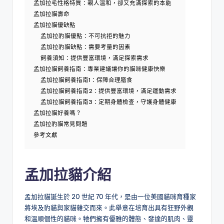
孟加拉毛性格特質：親人溫和，卻又充滿探索的本能
孟加拉貓壽命
孟加拉貓優缺點
孟加拉豹貓優點：不可抗拒的魅力
孟加拉豹貓缺點：需要考量的因素
飼養須知：提供豐富環境，滿足探索需求
孟加拉貓飼養指南：專業建議讓你的貓咪健康快樂
孟加拉貓飼養指南1：保障合理膳食
孟加拉貓飼養指南2：提供豐富環境，滿足運動需求
孟加拉貓飼養指南3：定期身體檢查，守護身體健康
孟加拉貓好養嗎？
孟加拉豹貓常見問題
參考文獻
孟加拉貓介紹
孟加拉貓誕生於 20 世紀 70 年代，是由一位美國貓咪育種家
將埃及豹貓與家貓雜交而來。此舉意在培育出具有狂野外觀
和溫順個性的貓咪。牠們擁有優雅的體態、發達的肌肉、靈