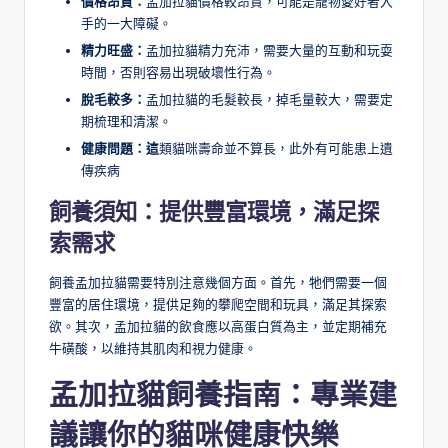
價格昂貴：
孟加拉貓價格較昂貴，可能是寵物愛好者入
手的一大障礙。
精力旺盛：
孟加拉貓精力充沛，需要大量的互動和玩耍
時間，否則容易出現破壞性行為。
脫毛較多：
孟加拉貓的毛髮較長，掉毛量較大，需要定
期梳理和清潔。
健康問題：這
類貓咪壽命並不算長，此外有可能患上遺
傳疾病
飼養須知：提供豐富環境，滿足探
索需求
飼養孟加拉貓需要特別注意幾個方面。首先，牠們需要一個
豐富的居住環境，提供足夠的攀爬空間和玩具，滿足其探索
欲。其次，孟加拉貓的飲食應以高蛋白質為主，並定期補充
牛磺酸，以維持其肌肉和視力健康。
孟加拉貓飼養指南：專業建
議讓你的貓咪健康快樂