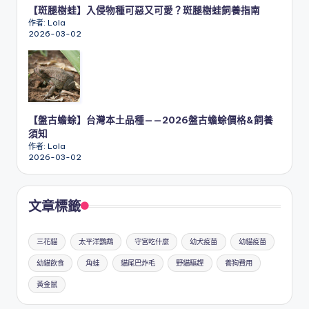
【斑腿樹蛙】入侵物種可惡又可愛？斑腿樹蛙飼養指南
作者: Lola
2026-03-02
【盤古蟾蜍】台灣本土品種——2026盤古蟾蜍價格&飼養
須知
作者: Lola
2026-03-02
文章標籤
三花貓
太平洋鸚鵡
守宮吃什麼
幼犬疫苗
幼貓疫苗
幼貓飲食
角蛙
貓尾巴炸毛
野貓驅趕
養狗費用
黃金鼠