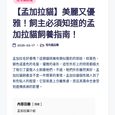
短毛貓品種
in
【孟加拉貓】美麗又優
雅！飼主必須知道的孟
加拉貓飼養指南！
短毛貓品種
2025-02-17
Posted
in
孟加拉毛好養嗎？這類貓咪擁有類似獵豹的斑紋，棕黃色、
銀色或墨色的毛髮，優雅的身形，這些外形上的特質都極大
了吸引了愛寵人士飼養牠們。不過，牠們外形雖然美好，孟
加拉貓飼養並不是一件簡單的事情。孟加拉貓個性親人到了
有些粘人的程度，它容易患上分離焦慮，而且其壽命也會受
到遺傳疾病的影響。
內容目錄
隱藏
孟加拉貓介紹