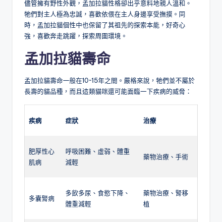
儘管擁有野性外觀，孟加拉貓性格卻出乎意料地親人溫和。
牠們對主人極為忠誠，喜歡依偎在主人身邊享受撫摸。同
時，孟加拉貓個性中也保留了其祖先的探索本能，好奇心
強，喜歡奔走跳躍，探索周圍環境。
孟加拉貓壽命
孟加拉貓壽命一般在10~15年之間。嚴格來說，牠們並不屬於
長壽的貓品種，而且這類貓咪還可能面臨一下疾病的威脅：
疾病
症狀
治療
肥厚性心
呼吸困難、虛弱、體重
藥物治療、手術
肌病
減輕
多飲多尿、食慾下降、
藥物治療、腎移
多囊腎病
體重減輕
植