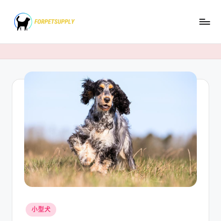
Skip
to
content
Posted
小型犬
in