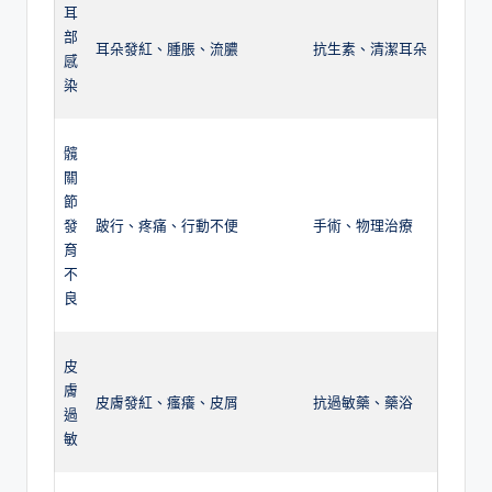
耳
部
耳朵發紅、腫脹、流膿
抗生素、清潔耳朵
感
染
髖
關
節
發
跛行、疼痛、行動不便
手術、物理治療
育
不
良
皮
膚
皮膚發紅、瘙癢、皮屑
抗過敏藥、藥浴
過
敏