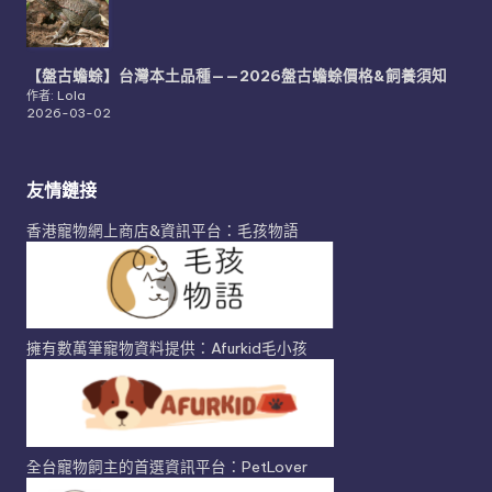
【盤古蟾蜍】台灣本土品種——2026盤古蟾蜍價格&飼養須知
作者: Lola
2026-03-02
友情鏈接
香港寵物網上商店&資訊平台：毛孩物語
擁有數萬筆寵物資料提供：Afurkid毛小孩
全台寵物飼主的首選資訊平台：PetLover