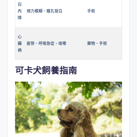
白
內
視力模糊、瞳孔發白
手術
障
心
臟
疲勞、呼吸急促、咳嗽
藥物、手術
病
可卡犬
飼養指南