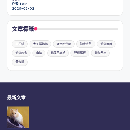
作者: Lola
2026-03-02
文章標籤
三花貓
太平洋鸚鵡
守宮吃什麼
幼犬疫苗
幼貓疫苗
幼貓飲食
角蛙
貓尾巴炸毛
野貓驅趕
養狗費用
黃金鼠
最新文章