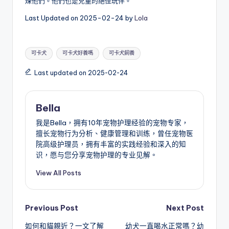
煉他們。他們也是兒童的絕佳玩伴。
Last Updated on 2025-02-24 by
Lola
Tags:
可卡犬
可卡犬好養嗎
可卡犬飼養
Last updated on 2025-02-24
Bella
我是Bella，拥有10年宠物护理经验的宠物专家，
擅长宠物行为分析、健康管理和训练，曾任宠物医
院高级护理员，拥有丰富的实践经验和深入的知
识，愿与您分享宠物护理的专业见解。
View All Posts
Post
Previous Post
Next Post
如何和貓親近？一文了解
幼犬一直喝水正常嗎？幼