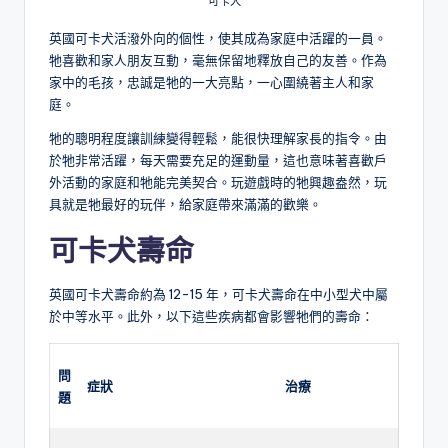
可卡犬
英國可卡犬活潑外向的個性，使其成為家庭中活躍的一員。
牠喜歡和家人朋友互動，毫無保留地釋放自己的友善。作為
家中的毛孩，忠誠是牠的一大亮點，一心圍繞著主人和家
庭。
牠的聰明程度讓訓練變得輕鬆，能很快理解家長的指令。由
於牠非常活躍，每天需要充足的運動量，這也意味著喜歡戶
外活動的家庭和牠能完美契合。玩遊戲時的牠興趣盎然，玩
具就是牠最好的玩伴，給家庭帶來滿滿的歡樂。
可卡犬壽命
英國可卡犬壽命約為 12-15 年，可卡犬壽命在中小型犬中屬
於中等水平。此外，以下這些疾病都會影響牠們的壽命：
問
症狀
治療
題