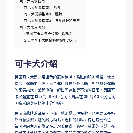
可卡犬飼養指南
可卡犬飼養指南1：飲食
可卡犬飼養指南2：運動
可卡犬飼養指南3：日常護理和美容
可卡犬常見問題
1.英國可卡犬適合公寓生活嗎？
2.英國可卡犬適合哪種類型的人？
可卡犬介紹
英國可卡犬是非常出色的寵物選擇，強壯的肌肉體格，使其
靈活、運動能力強，適合進行各種戶外活動，對於熱愛運動
的家長來說，帶著毛孩一起出門運動是不錯的日常。英國可
卡犬體重在 13.5 到 18 公斤之間，肩高在 38 到 43 公分之間
，這樣的身材比例十分勻稱。
長而流蘇狀的耳朵，不僅是牠的標誌性特徵，也需要家長格
外留意清潔，避免藏污納垢。溫和的眼睛，棕色或琥珀色，
每次望向主人都像是在訴說著依戀。濃密、絲滑的毛髮，在
陽光下格外耀眼，毛色豐富，不管是哪種毛色的英國可卡