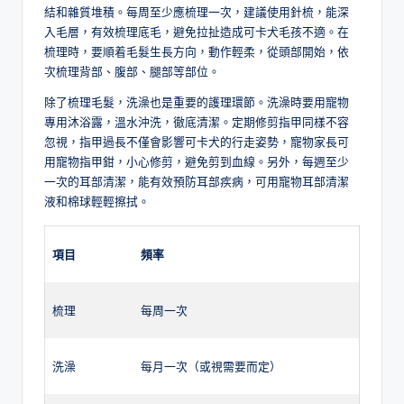
結和雜質堆積。每周至少應梳理一次，建議使用針梳，能深
入毛層，有效梳理底毛，避免拉扯造成可卡犬毛孩不適。在
梳理時，要順着毛髮生長方向，動作輕柔，從頭部開始，依
次梳理背部、腹部、腿部等部位。
除了梳理毛髮，洗澡也是重要的護理環節。洗澡時要用寵物
專用沐浴露，溫水沖洗，徹底清潔。定期修剪指甲同樣不容
忽視，指甲過長不僅會影響可卡犬的行走姿勢，寵物家長可
用寵物指甲鉗，小心修剪，避免剪到血線。另外，每週至少
一次的耳部清潔，能有效預防耳部疾病，可用寵物耳部清潔
液和棉球輕輕擦拭。
項目
頻率
梳理
每周一次
洗澡
每月一次（或視需要而定）