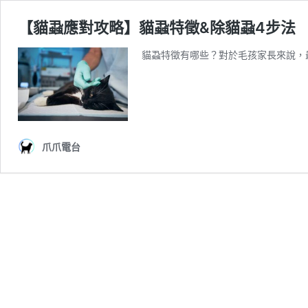
【貓蝨應對攻略】貓蝨特徵&除貓蝨4步法
貓蝨特徵有哪些？對於毛孩家長來說，
爪爪電台